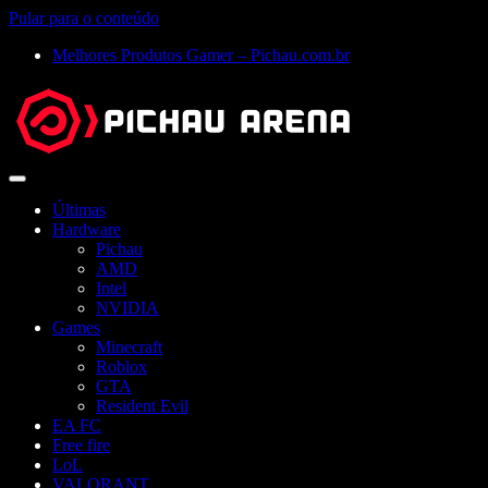
Pular para o conteúdo
Melhores Produtos Gamer – Pichau.com.br
Abrir
menu
Últimas
Hardware
Pichau
AMD
Intel
NVIDIA
Games
Minecraft
Roblox
GTA
Resident Evil
EA FC
Free fire
LoL
VALORANT