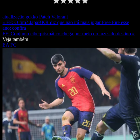
atualização
gekko
Patch
Valorant
« FF: O fim? JapaBKR diz que não irá mais jogar Free Fire esse
ano; confira
FF: Conjunto ciberprismático chega por meio do luzes do destino »
Veja também
EA FC