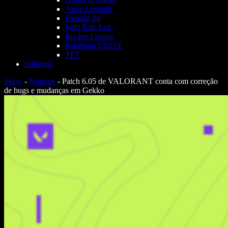
Apex Legends
Farlight 84
Wild Rift: LoL
Rocket League
Pokémon UNITE
TFT
Editorial
Início
-
Notícias
-
Patch 6.05 de VALORANT conta com correção
de bugs e mudanças em Gekko