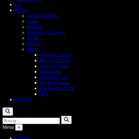
CS
MAIS
Influenciadores
Guias
Fortnite
Rainbow Six Siege
PUBG
Dota 2
Mais
Mobile Legends
Honor of Kings
Apex Legends
Farlight 84
Wild Rift: LoL
Rocket League
Pokémon UNITE
TFT
Editorial
Buscar
Buscar
Buscar
por:
Menu
×
Últimas