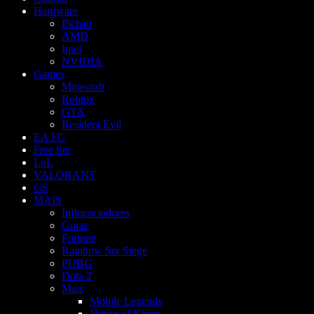
Hardware
Pichau
AMD
Intel
NVIDIA
Games
Minecraft
Roblox
GTA
Resident Evil
EA FC
Free fire
LoL
VALORANT
CS
MAIS
Influenciadores
Guias
Fortnite
Rainbow Six Siege
PUBG
Dota 2
Mais
Mobile Legends
Honor of Kings