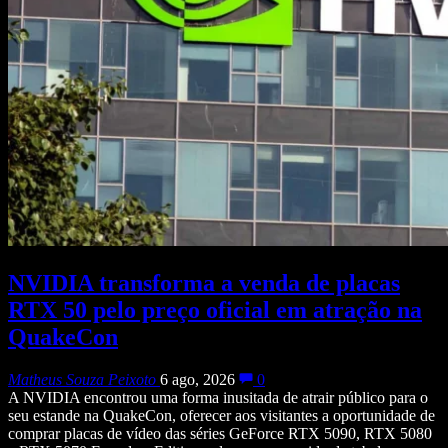
NVIDIA transforma a venda de placas
RTX 50 pelo preço oficial em atração na
QuakeCon
Matheus Souza Peixoto
6 ago, 2026
0
A NVIDIA encontrou uma forma inusitada de atrair público para o
seu estande na QuakeCon, oferecer aos visitantes a oportunidade de
comprar placas de vídeo das séries GeForce RTX 5090, RTX 5080