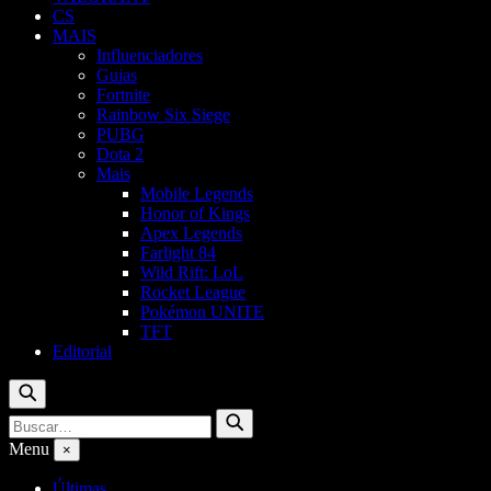
CS
MAIS
Influenciadores
Guias
Fortnite
Rainbow Six Siege
PUBG
Dota 2
Mais
Mobile Legends
Honor of Kings
Apex Legends
Farlight 84
Wild Rift: LoL
Rocket League
Pokémon UNITE
TFT
Editorial
Buscar
Buscar
Buscar
por:
Menu
×
Últimas