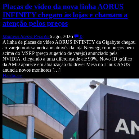
Placas de vídeo da nova linha AORUS
INFINITY chegam às lojas e chamam a
atenção pelos preços
Matheus Souza Peixoto
6 ago, 2026
0
A linha de placas de vídeo AORUS INFINITY da Gigabyte chegou
ao varejo norte-americano através da loja Newegg com preços bem
acima do MSRP (preço sugerido de varejo) anunciado pela
NVIDIA, chegando a uma diferença de até 90%. Novo ID gráfico
da AMD aparece em atualização do driver Mesa no Linux ASUS
anuncia novos monitores […]
Hardware