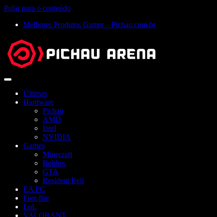
Pular para o conteúdo
Melhores Produtos Gamer – Pichau.com.br
Abrir
menu
Últimas
Hardware
Pichau
AMD
Intel
NVIDIA
Games
Minecraft
Roblox
GTA
Resident Evil
EA FC
Free fire
LoL
VALORANT