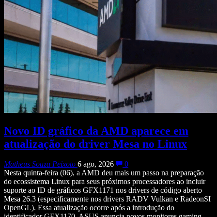
Novo ID gráfico da AMD aparece em
atualização do driver Mesa no Linux
Matheus Souza Peixoto
6 ago, 2026
0
Nesta quinta-feira (06), a AMD deu mais um passo na preparação
do ecossistema Linux para seus próximos processadores ao incluir
suporte ao ID de gráficos GFX1171 nos drivers de código aberto
Mesa 26.3 (especificamente nos drivers RADV Vulkan e RadeonSI
OpenGL). Essa atualização ocorre após a introdução do
identificador GFX1170. ASUS anuncia novos monitores gaming