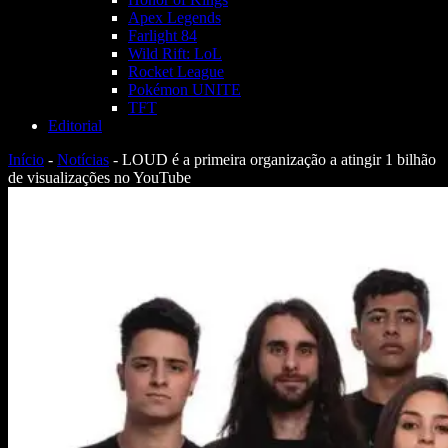
Apex Legends
Farlight 84
Wild Rift: LoL
Rocket League
Pokémon UNITE
TFT
Editorial
Início
-
Notícias
-
LOUD é a primeira organização a atingir 1 bilhão
de visualizações no YouTube