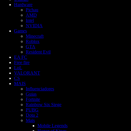
Hardware
Pichau
AMD
Intel
NVIDIA
Games
Minecraft
Roblox
GTA
Resident Evil
EA FC
Free fire
LoL
VALORANT
CS
MAIS
Influenciadores
Guias
Fortnite
Rainbow Six Siege
PUBG
Dota 2
Mais
Mobile Legends
Honor of Kings