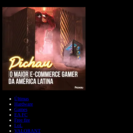
Últimas
Hardware
Games
EA FC
Free fire
LoL
VALORANT