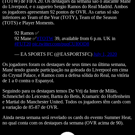
(TOTW) de FIFA 20. Os destaques da semana são o atacante Mané
do Liverpool, e o zagueiro Sergio Ramos do Real Madrid. Ambos
os jogadores apresentam 92 pontos de OVR. As cartas só são
inferiores ao Team of the Year (TOTY), Team of the Season
(TOTS) e Player Moments.
92 Ramos ✅
92 Mane ✅
#TOTW
39, available from 6 p.m. UK in
#FUT20
pic.twitter.com/puqCUI0OD8
— EA SPORTS FC (@EASPORTSFC)
July 1, 2020
Os jogadores foram os destaques de seus times na última semana,
Mané tendo grande participação na goleada do Liverpool em cima
do Crystal Palace, e Ramos com a defesa sólida do Real, na vitória
de 1 a 0 contra o Espanyol.
Seguindo para os destaques temos De Vrij da Inter de Milão,
Schmeichel do Leicester, Bartra do Betis, Kramaric do Hoffenheim
e Martial do Manchester United. Todos os jogadores têm cards com
a variação de 85-87 de OVR.
Ainda nesta semana será revelado os cards do evento Summer Heat,
no qual conta com os destaques da semana (OVR acima de 90).