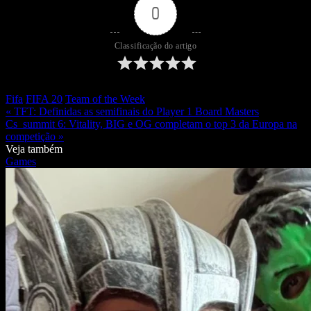
0
Classificação do artigo
Fifa
FIFA 20
Team of the Week
« TFT: Definidas as semifinais do Player 1 Board Masters
Cs_summit 6: Vitality, BIG e OG completam o top 3 da Europa na
competição »
Veja também
Games