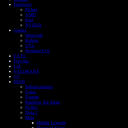
Hardware
Pichau
AMD
Intel
NVIDIA
Games
Minecraft
Roblox
GTA
Resident Evil
EA FC
Free fire
LoL
VALORANT
CS
MAIS
Influenciadores
Guias
Fortnite
Rainbow Six Siege
PUBG
Dota 2
Mais
Mobile Legends
Honor of Kings