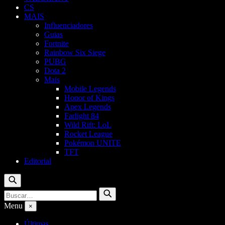
CS
MAIS
Influenciadores
Guias
Fortnite
Rainbow Six Siege
PUBG
Dota 2
Mais
Mobile Legends
Honor of Kings
Apex Legends
Farlight 84
Wild Rift: LoL
Rocket League
Pokémon UNITE
TFT
Editorial
Buscar
Buscar
Buscar
por:
Menu
×
Últimas