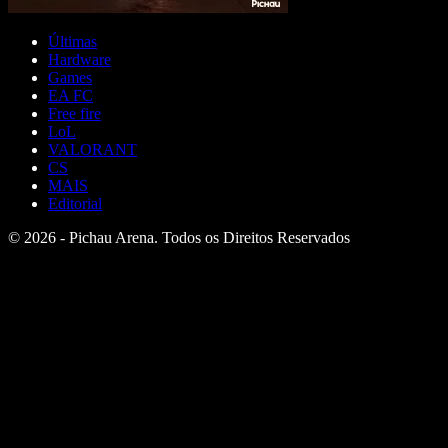
Últimas
Hardware
Games
EA FC
Free fire
LoL
VALORANT
CS
MAIS
Editorial
© 2026 - Pichau Arena. Todos os Direitos Reservados