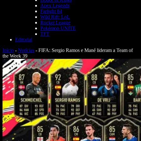
Apex Legends
Farlight 84
Wild Rift: LoL
Rocket League
Pokémon UNITE
TFT
Editorial
Início
-
Notícias
-
FIFA: Sergio Ramos e Mané lideram a Team of
the Week 39