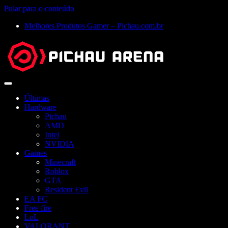
Pular para o conteúdo
Melhores Produtos Gamer – Pichau.com.br
Abrir
menu
Últimas
Hardware
Pichau
AMD
Intel
NVIDIA
Games
Minecraft
Roblox
GTA
Resident Evil
EA FC
Free fire
LoL
VALORANT