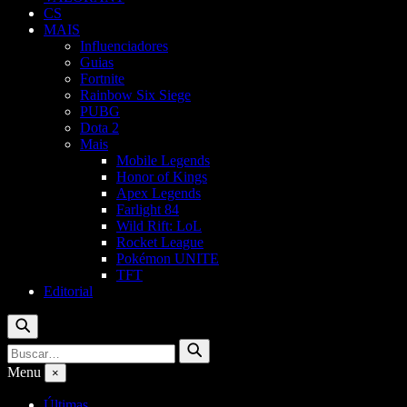
CS
MAIS
Influenciadores
Guias
Fortnite
Rainbow Six Siege
PUBG
Dota 2
Mais
Mobile Legends
Honor of Kings
Apex Legends
Farlight 84
Wild Rift: LoL
Rocket League
Pokémon UNITE
TFT
Editorial
Buscar
Buscar
Buscar
por:
Menu
×
Últimas