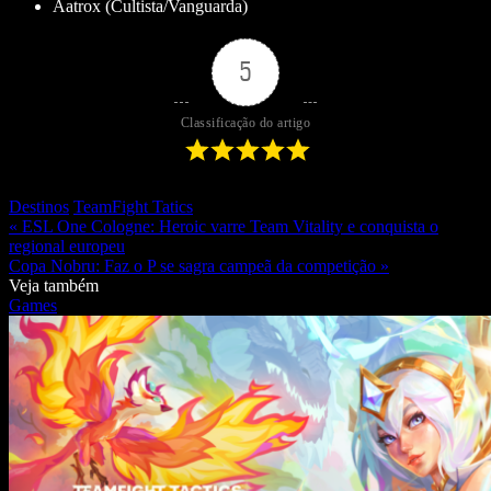
Aatrox (Cultista/Vanguarda)
5
Classificação do artigo
Destinos
TeamFight Tatics
« ESL One Cologne: Heroic varre Team Vitality e conquista o
regional europeu
Copa Nobru: Faz o P se sagra campeã da competição »
Veja também
Games