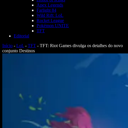
Apex Legends
Farlight 84
Wild Rift: LoL
Rocket League
Pokémon UNITE
TFT
Editorial
Início
-
LoL
-
TFT
-
TFT: Riot Games divulga os detalhes do novo
conjunto Destinos