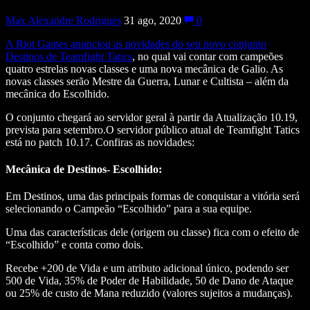
Max Alexandre Rodrigues
31 ago, 2020
0
A Riot Games anunciou as novidades do seu novo conjunto
Destinos de Teamfight Tatics
, no qual vai contar com campeões
quatro estrelas novas classes e uma nova mecânica de Galio. As
novas classes serão Mestre da Guerra, Lunar e Cultista – além da
mecânica do Escolhido.
O conjunto chegará ao servidor geral à partir da Atualização 10.19,
prevista para setembro.O servidor público atual de Teamfight Tatics
está no patch 10.17. Confiras as novidades:
Mecânica de Destinos- Escolhido:
Em Destinos, uma das principais formas de conquistar a vitória será
selecionando o Campeão “Escolhido” para a sua equipe.
Uma das características dele (origem ou classe) fica com o efeito de
“Escolhido” e conta como dois.
Recebe +200 de Vida e um atributo adicional único, podendo ser
500 de Vida, 35% de Poder de Habilidade, 50 de Dano de Ataque
ou 25% de custo de Mana reduzido (valores sujeitos a mudanças).