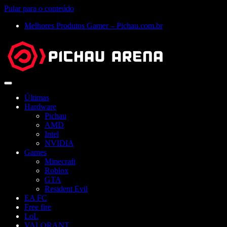
Pular para o conteúdo
Melhores Produtos Gamer – Pichau.com.br
Abrir
menu
Últimas
Hardware
Pichau
AMD
Intel
NVIDIA
Games
Minecraft
Roblox
GTA
Resident Evil
EA FC
Free fire
LoL
VALORANT