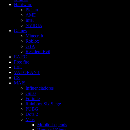
Hardware
Pichau
AMD
Intel
NVIDIA
Games
Minecraft
Roblox
GTA
Resident Evil
EA FC
Free fire
LoL
VALORANT
CS
MAIS
Influenciadores
Guias
Fortnite
Rainbow Six Siege
PUBG
Dota 2
Mais
Mobile Legends
Honor of Kings