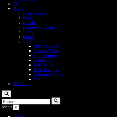
CS
MAIS
Influenciadores
Guias
Fortnite
Rainbow Six Siege
PUBG
Dota 2
Mais
Mobile Legends
Honor of Kings
Apex Legends
Farlight 84
Wild Rift: LoL
Rocket League
Pokémon UNITE
TFT
Editorial
Buscar
Buscar
Buscar
por:
Menu
×
Últimas