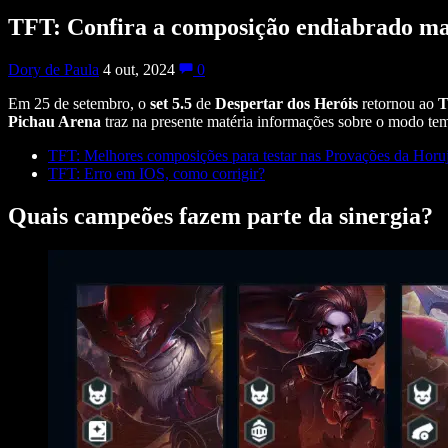
TFT: Confira a composição endiabrado mai
Dory de Paula
4 out, 2024
0
Em 25 de setembro, o
set 5.5
de
Despertar dos Heróis
retornou ao
Pichau Arena
traz na presente matéria informações sobre o modo tem
TFT: Melhores composições para testar nas Provações da Horu
TFT: Erro em IOS, como corrigir?
Quais campeões fazem parte da sinergia?