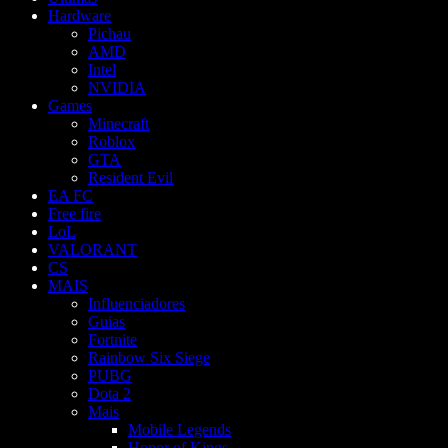
Hardware
Pichau
AMD
Intel
NVIDIA
Games
Minecraft
Roblox
GTA
Resident Evil
EA FC
Free fire
LoL
VALORANT
CS
MAIS
Influenciadores
Guias
Fortnite
Rainbow Six Siege
PUBG
Dota 2
Mais
Mobile Legends
Honor of Kings