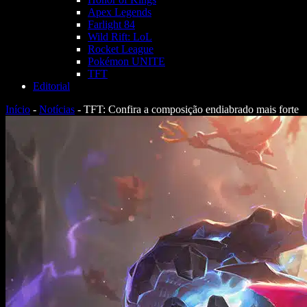
Apex Legends
Farlight 84
Wild Rift: LoL
Rocket League
Pokémon UNITE
TFT
Editorial
Início
-
Notícias
-
TFT: Confira a composição endiabrado mais forte