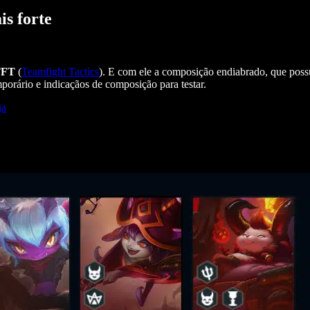
s forte
TFT
(
Teamfight Tactics
). E com ele a composição endiabrado, que poss
porário e indicaçãos de composição para testar.
ja