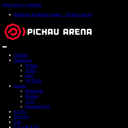
Pular para o conteúdo
Melhores Produtos Gamer – Pichau.com.br
Abrir
menu
Últimas
Hardware
Pichau
AMD
Intel
NVIDIA
Games
Minecraft
Roblox
GTA
Resident Evil
EA FC
Free fire
LoL
VALORANT