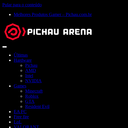
Pular para o conteúdo
Melhores Produtos Gamer – Pichau.com.br
Abrir
menu
Últimas
Hardware
Pichau
AMD
Intel
NVIDIA
Games
Minecraft
Roblox
GTA
Resident Evil
EA FC
Free fire
LoL
VALORANT