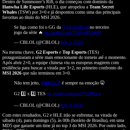
Dentro de Summoner’s Rift, o dia começou com domínio da
Hanwha
Life
Esports
(HLE), que atropelou a
Team Secret
Whales
(TSW) por 3×0 e já despontou como uma das principais
favoritas ao título do MSI 2026.
Se liga como foi o GG da
@HLEofficial
no terceiro
jogo da série 🔥
pic.twitter.com/JYHyyBU6HR
— CBLOL (@CBLOL)
July 3, 2026
Na mesma chave,
G2
Esports
e
Top Esports
(TES)
protagonizaram a série mais emocionante do torneio até o momento.
Após abrir 2×0, a equipe chinesa viu os europeus reagirem com
resiliência para buscar a virada por 3×2, no primeiro confronto do
MSI
2026
que não terminou em 3×0.
Não tem jeito,
#MSI2026
é sempre na emoção 🤫
G2 3️⃣ x 2️⃣ TES
pic.twitter.com/uqnY5sP8ww
— CBLOL (@CBLOL)
July 3, 2026
Com estes resultados, G2 e HLE irão se enfrentar, na virada de
sábado (4), para domingo (5), às 00h (horário de Brasília), em uma
MD5 que garante um time já no top 3 do MSI 2026. Por outro lado,