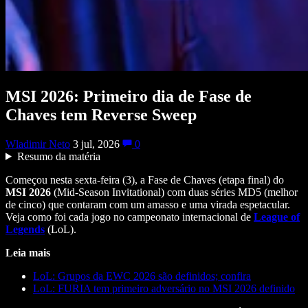
MSI 2026: Primeiro dia de Fase de
Chaves tem Reverse Sweep
Wladimir Neto
3 jul, 2026
0
Resumo da matéria
Começou nesta sexta-feira (3), a Fase de Chaves (etapa final) do
MSI
2026
(Mid-Season Invitational) com duas séries MD5 (melhor
de cinco) que contaram com um amasso e uma virada espetacular.
Veja como foi cada jogo no campeonato internacional de
League of
Legends
(LoL).
Leia mais
LoL: Grupos da EWC 2026 são definidos; confira
LoL: FURIA tem primeiro adversário no MSI 2026 definido