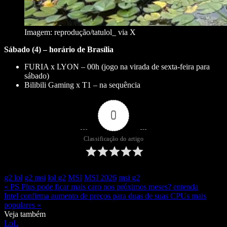
Imagem: reprodução/tatulol_ via X
Sábado (4) – horário de Brasília
FURIA x LYON – 00h (jogo na virada de sexta-feira para
sábado)
Bilibili Gaming x T1 – na sequência
0
Classificação do artigo
g2 lol
g2 msi
lol g2
MSI
MSI 2026
msi g2
« PS Plus pode ficar mais caro nos próximos meses? entenda
Intel confirma aumento de preços para duas de suas CPUs mais
populares »
Veja também
LoL