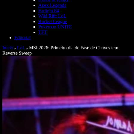
Apex Legends
Farlight 84
Wild Rift: LoL
Rocket League
Pokémon UNITE
TFT
Editorial
Início
-
LoL
-
MSI 2026: Primeiro dia de Fase de Chaves tem
Reverse Sweep