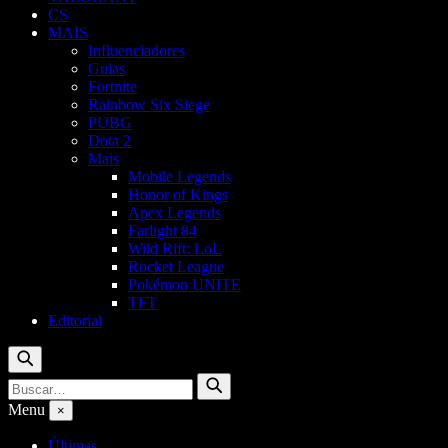
CS
MAIS
Influenciadores
Guias
Fortnite
Rainbow Six Siege
PUBG
Dota 2
Mais
Mobile Legends
Honor of Kings
Apex Legends
Farlight 84
Wild Rift: LoL
Rocket League
Pokémon UNITE
TFT
Editorial
Buscar
Buscar
Buscar
por:
Menu
×
Últimas