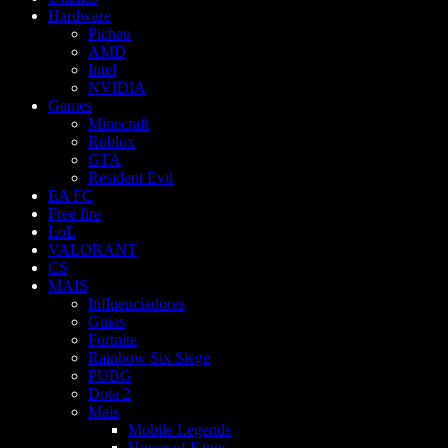
Hardware
Pichau
AMD
Intel
NVIDIA
Games
Minecraft
Roblox
GTA
Resident Evil
EA FC
Free fire
LoL
VALORANT
CS
MAIS
Influenciadores
Guias
Fortnite
Rainbow Six Siege
PUBG
Dota 2
Mais
Mobile Legends
Honor of Kings