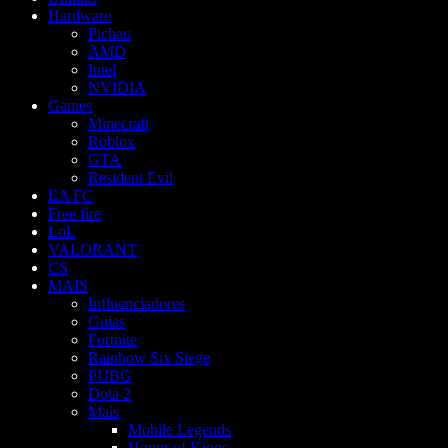
Hardware
Pichau
AMD
Intel
NVIDIA
Games
Minecraft
Roblox
GTA
Resident Evil
EA FC
Free fire
LoL
VALORANT
CS
MAIS
Influenciadores
Guias
Fortnite
Rainbow Six Siege
PUBG
Dota 2
Mais
Mobile Legends
Honor of Kings