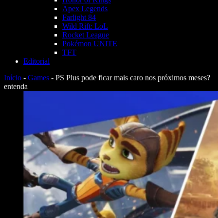
Apex Legends
Farlight 84
Wild Rift: LoL
Rocket League
Pokémon UNITE
TFT
Editorial
Início
-
Games
-
PS Plus pode ficar mais caro nos próximos meses?
entenda