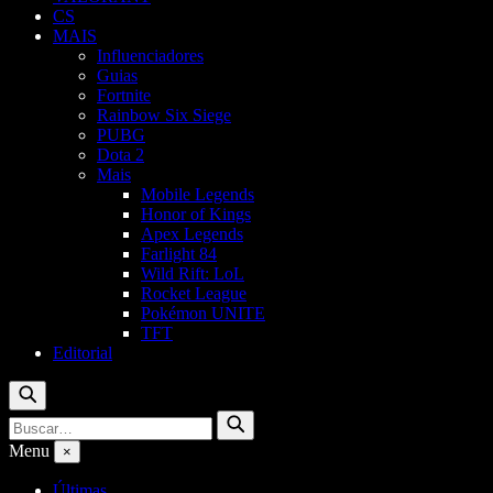
CS
MAIS
Influenciadores
Guias
Fortnite
Rainbow Six Siege
PUBG
Dota 2
Mais
Mobile Legends
Honor of Kings
Apex Legends
Farlight 84
Wild Rift: LoL
Rocket League
Pokémon UNITE
TFT
Editorial
Buscar
Buscar
Buscar
por:
Menu
×
Últimas