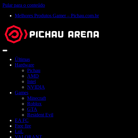
Pular para o conteúdo
Melhores Produtos Gamer – Pichau.com.br
Abrir
menu
Últimas
Hardware
Pichau
AMD
Intel
NVIDIA
Games
Minecraft
Roblox
GTA
Resident Evil
EA FC
Free fire
LoL
VALORANT