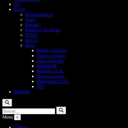
CS
MAIS
Influenciadores
Guias
Fortnite
Rainbow Six Siege
PUBG
Dota 2
Mais
Mobile Legends
Honor of Kings
Apex Legends
Farlight 84
Wild Rift: LoL
Rocket League
Pokémon UNITE
TFT
Editorial
Buscar
Buscar
Buscar
por:
Menu
×
Últimas