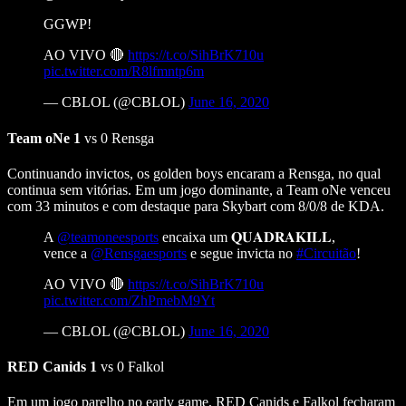
GGWP!
AO VIVO 🔴
https://t.co/SihBrK710u
pic.twitter.com/R8lfmntp6m
— CBLOL (@CBLOL)
June 16, 2020
Team oNe 1
vs 0 Rensga
Continuando invictos, os golden boys encaram a Rensga, no qual
continua sem vitórias. Em um jogo dominante, a Team oNe venceu
com 33 minutos e com destaque para Skybart com 8/0/8 de KDA.
A
@teamoneesports
encaixa um 𝐐𝐔𝐀𝐃𝐑𝐀𝐊𝐈𝐋𝐋,
vence a
@Rensgaesports
e segue invicta no
#Circuitão
!
AO VIVO 🔴
https://t.co/SihBrK710u
pic.twitter.com/ZhPmebM9Yt
— CBLOL (@CBLOL)
June 16, 2020
RED Canids 1
vs 0 Falkol
Em um jogo parelho no early game, RED Canids e Falkol fecharam