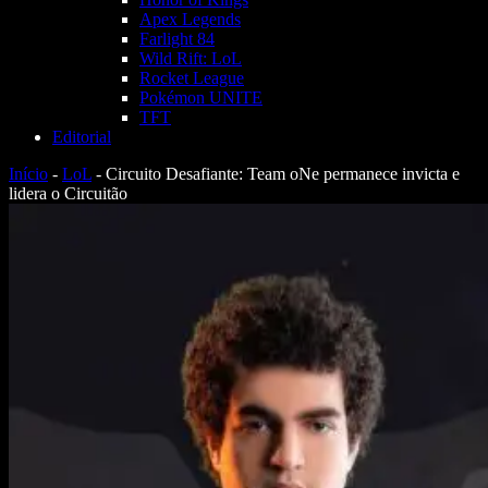
Apex Legends
Farlight 84
Wild Rift: LoL
Rocket League
Pokémon UNITE
TFT
Editorial
Início
-
LoL
-
Circuito Desafiante: Team oNe permanece invicta e
lidera o Circuitão