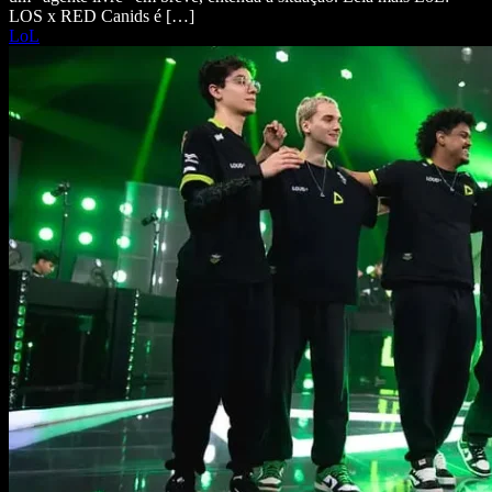
LOS x RED Canids é […]
LoL