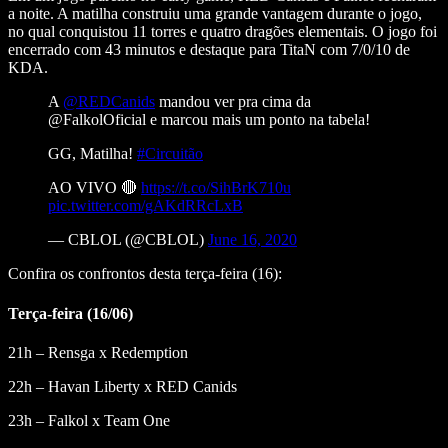
a noite. A matilha construiu uma grande vantagem durante o jogo,
no qual conquistou 11 torres e quatro dragões elementais. O jogo foi
encerrado com 43 minutos e destaque para TitaN com 7/0/10 de
KDA.
A
@REDCanids
mandou ver pra cima da
@FalkolOficial e marcou mais um ponto na tabela!
GG, Matilha!
#Circuitão
AO VIVO 🔴
https://t.co/SihBrK710u
pic.twitter.com/gAKdRRcLxB
— CBLOL (@CBLOL)
June 16, 2020
Confira os confrontos desta terça-feira (16):
Terça-feira (16/06)
21h – Rensga x Redemption
22h – Havan Liberty x RED Canids
23h – Falkol x Team One