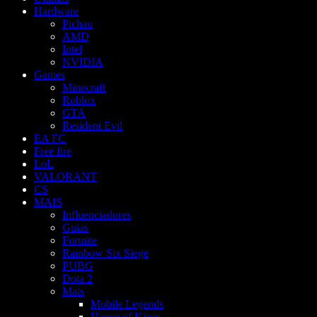
Hardware
Pichau
AMD
Intel
NVIDIA
Games
Minecraft
Roblox
GTA
Resident Evil
EA FC
Free fire
LoL
VALORANT
CS
MAIS
Influenciadores
Guias
Fortnite
Rainbow Six Siege
PUBG
Dota 2
Mais
Mobile Legends
Honor of Kings