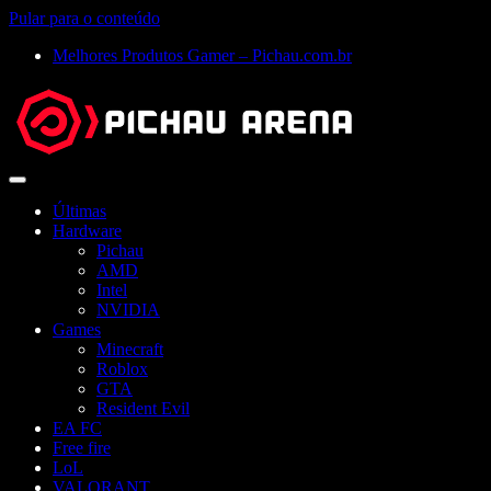
Pular para o conteúdo
Melhores Produtos Gamer – Pichau.com.br
Abrir
menu
Últimas
Hardware
Pichau
AMD
Intel
NVIDIA
Games
Minecraft
Roblox
GTA
Resident Evil
EA FC
Free fire
LoL
VALORANT