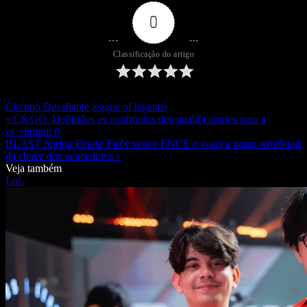
0
Classificação do artigo
Circuito Desafiante
league of legends
« CS:GO: Definidos os confrontos dos qualificatorios para a
cs_summit 6
BLAST Spring Finals: FaZe vence ENCE e avança paras semifinais
da chave dos vencedores »
Veja também
LoL