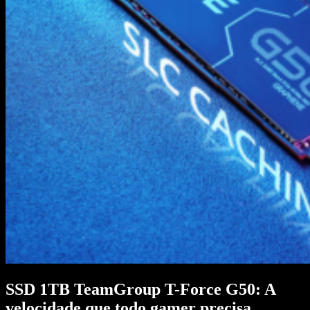
SSD 1TB TeamGroup T-Force G50: A
velocidade que todo gamer precisa