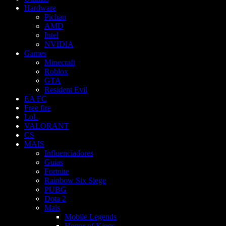
Hardware
Pichau
AMD
Intel
NVIDIA
Games
Minecraft
Roblox
GTA
Resident Evil
EA FC
Free fire
LoL
VALORANT
CS
MAIS
Influenciadores
Guias
Fortnite
Rainbow Six Siege
PUBG
Dota 2
Mais
Mobile Legends
Honor of Kings