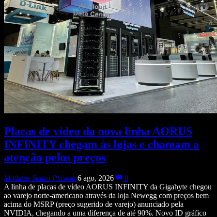
Placas de vídeo da nova linha AORUS
INFINITY chegam às lojas e chamam a
atenção pelos preços
Matheus Souza Peixoto
6 ago, 2026
0
A linha de placas de vídeo AORUS INFINITY da Gigabyte chegou
ao varejo norte-americano através da loja Newegg com preços bem
acima do MSRP (preço sugerido de varejo) anunciado pela
NVIDIA, chegando a uma diferença de até 90%. Novo ID gráfico