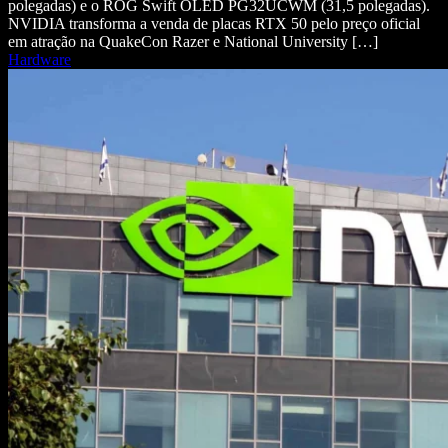
polegadas) e o ROG Swift OLED PG32UCWM (31,5 polegadas).
NVIDIA transforma a venda de placas RTX 50 pelo preço oficial
em atração na QuakeCon Razer e National University […]
Hardware