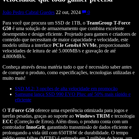
João Pedro Cabral Guedes
22 out, 2024
0
Para você que procura um SSD de 1TB, o
TeamGroup T-Force
G50
é uma solução de armazenamento que combina excelente
desempenho e design eficiente. Projetado para gamers e criadores de
conteúdo que necessitam de maior capacidade e velocidade, este
modelo utiliza a interface
PCIe Gen4x4 NVMe
, proporcionando
velocidades de leitura de até 5.000MB/s e gravação de até
4.800MB/s.
Conheça através dessa matéria tudo o que é necessário saber antes
de comprar o produto, como especificações, tecnologias utilizadas e
muito mais!
SSD M.2: 3 opções de alta velocidade em promoção
Samsung lança SSD 990 EVO Plus: até 50% mais rápido e
eficiente
O
T-Force G50
oferece uma experiência otimizada para jogos e
tarefas pesadas, graças ao suporte ao
Windows TRIM
e tecnologia
ECC
(Correção de Erros). Além disso, o produto conta com um
controlador
InnoGrit
, garantindo transmissão de dados eficiente e
prolongando a vida útil com 650TBW de durabilidade. O tempo
médio entre falhas (MTBF) é estimado em 3 milhões de horas, um