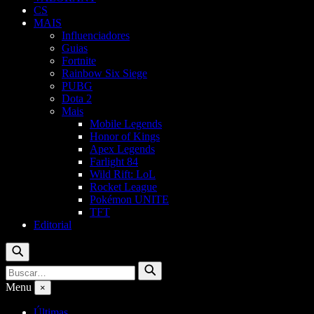
CS
MAIS
Influenciadores
Guias
Fortnite
Rainbow Six Siege
PUBG
Dota 2
Mais
Mobile Legends
Honor of Kings
Apex Legends
Farlight 84
Wild Rift: LoL
Rocket League
Pokémon UNITE
TFT
Editorial
Buscar
Buscar
Buscar
por:
Menu
×
Últimas