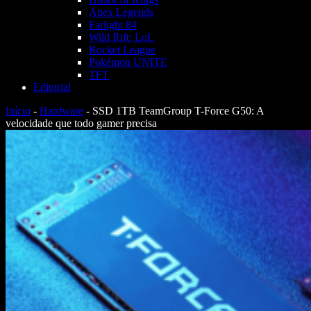
Apex Legends
Farlight 84
Wild Rift: LoL
Rocket League
Pokémon UNITE
TFT
Editorial
Início
-
Hardware
-
SSD 1TB TeamGroup T-Force G50: A
velocidade que todo gamer precisa