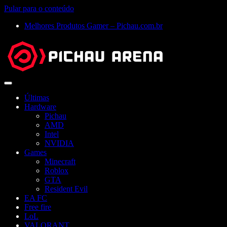
Pular para o conteúdo
Melhores Produtos Gamer – Pichau.com.br
Abrir
menu
Últimas
Hardware
Pichau
AMD
Intel
NVIDIA
Games
Minecraft
Roblox
GTA
Resident Evil
EA FC
Free fire
LoL
VALORANT