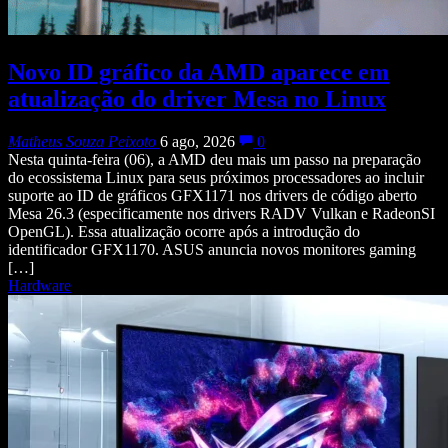
Novo ID gráfico da AMD aparece em
atualização do driver Mesa no Linux
Matheus Souza Peixoto
6 ago, 2026
0
Nesta quinta-feira (06), a AMD deu mais um passo na preparação
do ecossistema Linux para seus próximos processadores ao incluir
suporte ao ID de gráficos GFX1171 nos drivers de código aberto
Mesa 26.3 (especificamente nos drivers RADV Vulkan e RadeonSI
OpenGL). Essa atualização ocorre após a introdução do
identificador GFX1170. ASUS anuncia novos monitores gaming
[…]
Hardware