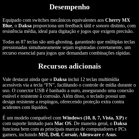
Desempenho
Equipado com switches mecânicos equivalentes aos
Cherry MX
Blue
, o
Daksa
proporciona um feedback tátil e sonoro distinto, com
resistência média, ideal para digitação e jogos que exigem precisão.
Todas as 87 teclas são anti-ghosting, garantindo que múltiplas teclas
pressionadas simultaneamente sejam registradas corretamente, um
recurso essencial para jogos que demandam combinações rápidas.
Recursos adicionais
Vale destacar ainda que o
Daksa
inclui 12 teclas multimídia
acessíveis via a tecla “FN”, facilitando o controle de mídia durante o
uso. O conector USB é banhado a ouro, assegurando uma conexão
estável e resistente à corrosão. Além disso, o teclado possui um
design resistente a respingos, oferecendo proteção extra contra
acidentes com líquidos.
É um modelo compatível com
Windows (10, 8, 7, Vista, XP)
e
com suporte limitado para
Mac OS
. De maneira geral, o
Daksa
funciona bem com as principais marcas de computadores e PCs
gamers, incluindo
MSI, Dell, Corsair, Alienware
e
Asus
.