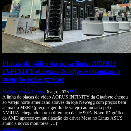
Placas de vídeo da nova linha AORUS
INFINITY chegam às lojas e chamam a
atenção pelos preços
Matheus Souza Peixoto
6 ago, 2026
0
A linha de placas de vídeo AORUS INFINITY da Gigabyte chegou
ao varejo norte-americano através da loja Newegg com preços bem
acima do MSRP (preço sugerido de varejo) anunciado pela
NVIDIA, chegando a uma diferença de até 90%. Novo ID gráfico
da AMD aparece em atualização do driver Mesa no Linux ASUS
anuncia novos monitores […]
Hardware