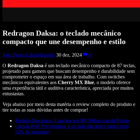
Redragon Daksa: o teclado mecânico
compacto que une desempenho e estilo
João Pedro Cabral Guedes
30 dez, 2024
0
O
Redragon Daksa
é um teclado mecânico compacto de 87 teclas,
projetado para gamers que buscam desempenho e durabilidade sem
comprometer o espaço em sua área de trabalho. Com switches
mecânicos equivalentes aos
Cherry MX Blue
, o modelo oferece
uma experiência tátil e auditiva característica, apreciada por muitos
entusiastas.
Veja abaixo por meio desta matéria o review completo do produto e
tire todas as suas dúvidas antes de comprar!
Teclado Mecânico: 3 opções por R$ 300 no site da Pichau
Corsair K60 Pro: conheça o teclado mecânico gamer com
52% de desconto