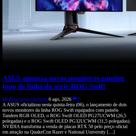
ASUS anuncia novos monitores gaming
topo de linha da série ROG Swift
Matheus Souza Peixoto
6 ago, 2026
0
A ASUS oficializou nesta quinta-feira (06), o lançamento de dois
novos monitores da linha ROG Swift equipados com painéis
Tandem RGB OLED, o ROG Swift OLED PG27UCWM (26,5
polegadas) e o ROG Swift OLED PG32UCWM (31,5 polegadas).
NVIDIA transforma a venda de placas RTX 50 pelo preço oficial
em atração na QuakeCon Razer e National University […]