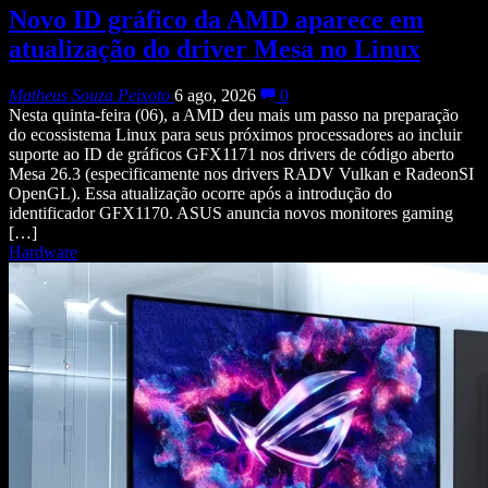
Novo ID gráfico da AMD aparece em
atualização do driver Mesa no Linux
Matheus Souza Peixoto
6 ago, 2026
0
Nesta quinta-feira (06), a AMD deu mais um passo na preparação
do ecossistema Linux para seus próximos processadores ao incluir
suporte ao ID de gráficos GFX1171 nos drivers de código aberto
Mesa 26.3 (especificamente nos drivers RADV Vulkan e RadeonSI
OpenGL). Essa atualização ocorre após a introdução do
identificador GFX1170. ASUS anuncia novos monitores gaming
[…]
Hardware