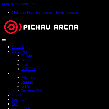
Pular para o conteúdo
Melhores Produtos Gamer – Pichau.com.br
Abrir
menu
Últimas
Hardware
Pichau
AMD
Intel
NVIDIA
Games
Minecraft
Roblox
GTA
Resident Evil
EA FC
Free fire
LoL
VALORANT