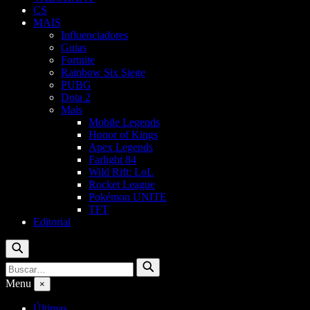
CS
MAIS
Influenciadores
Guias
Fortnite
Rainbow Six Siege
PUBG
Dota 2
Mais
Mobile Legends
Honor of Kings
Apex Legends
Farlight 84
Wild Rift: LoL
Rocket League
Pokémon UNITE
TFT
Editorial
Buscar
Buscar
Buscar
por:
Menu
×
Últimas