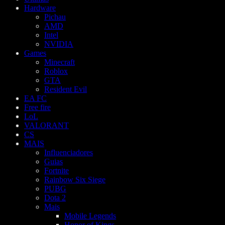
Hardware
Pichau
AMD
Intel
NVIDIA
Games
Minecraft
Roblox
GTA
Resident Evil
EA FC
Free fire
LoL
VALORANT
CS
MAIS
Influenciadores
Guias
Fortnite
Rainbow Six Siege
PUBG
Dota 2
Mais
Mobile Legends
Honor of Kings