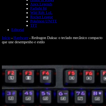
Apex Legends
Farlight 84
Wild Rift: LoL
Rocket League
Pokémon UNITE
TFT
Editorial
Início
-
Hardware
-
Redragon Daksa: o teclado mecânico compacto
que une desempenho e estilo