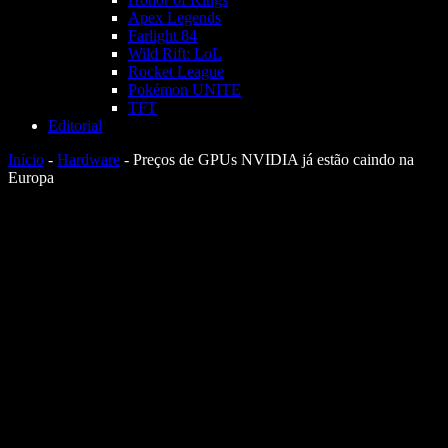
Apex Legends
Farlight 84
Wild Rift: LoL
Rocket League
Pokémon UNITE
TFT
Editorial
Início
-
Hardware
-
Preços de GPUs NVIDIA já estão caindo na
Europa