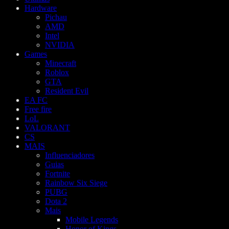
Hardware
Pichau
AMD
Intel
NVIDIA
Games
Minecraft
Roblox
GTA
Resident Evil
EA FC
Free fire
LoL
VALORANT
CS
MAIS
Influenciadores
Guias
Fortnite
Rainbow Six Siege
PUBG
Dota 2
Mais
Mobile Legends
Honor of Kings