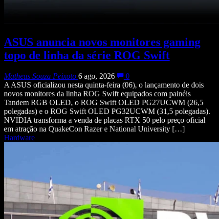
ASUS anuncia novos monitores gaming
topo de linha da série ROG Swift
Matheus Souza Peixoto
6 ago, 2026
0
A ASUS oficializou nesta quinta-feira (06), o lançamento de dois
novos monitores da linha ROG Swift equipados com painéis
Tandem RGB OLED, o ROG Swift OLED PG27UCWM (26,5
polegadas) e o ROG Swift OLED PG32UCWM (31,5 polegadas).
NVIDIA transforma a venda de placas RTX 50 pelo preço oficial
em atração na QuakeCon Razer e National University […]
Hardware