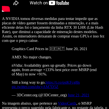
A NVIDIA tomou diversas medidas para tentar impedir que as
placas de vídeo gamer fossem destinadas a mineração, e a mais
eficiente delas foi o lançamento da linha RTX 30 LHR (Lite Hash
Rate), que diminui a capacidade de mineração destes modelos.
Assim, os mineradores deixaram de comprar essas GPUs e isso fez
com que o preço caísse.
Graphics Card Prices in 🇩🇪🇦🇹 June 20, 2021
AMD: No major changes.
nVidia: Availability goes up greatly. Prices go down
again, from average +133% best price over MSRP (end
of May) to now +91%.
Still a long way to go.
https://t.co/qstKFcg8ls
pic.twitter.com/obcyAM7D5Z
— 3DCenter.org (@3DCenter_org)
June 21, 2021
Na imagem abaixo, que pertence ao
VideoCardz
, o MSRP
representa o preço sugerido pela fabricante e, no restante da tabela, o