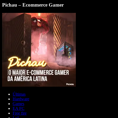
Pichau – Ecommerce Gamer
Últimas
Hardware
Games
EA FC
Free fire
LoL