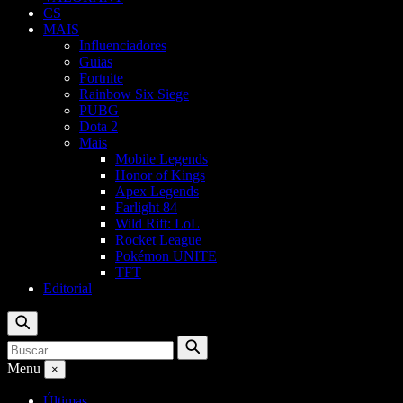
CS
MAIS
Influenciadores
Guias
Fortnite
Rainbow Six Siege
PUBG
Dota 2
Mais
Mobile Legends
Honor of Kings
Apex Legends
Farlight 84
Wild Rift: LoL
Rocket League
Pokémon UNITE
TFT
Editorial
Buscar
Buscar
Buscar
por:
Menu
×
Últimas