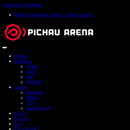
Pular para o conteúdo
Melhores Produtos Gamer – Pichau.com.br
Abrir
menu
Últimas
Hardware
Pichau
AMD
Intel
NVIDIA
Games
Minecraft
Roblox
GTA
Resident Evil
EA FC
Free fire
LoL
VALORANT