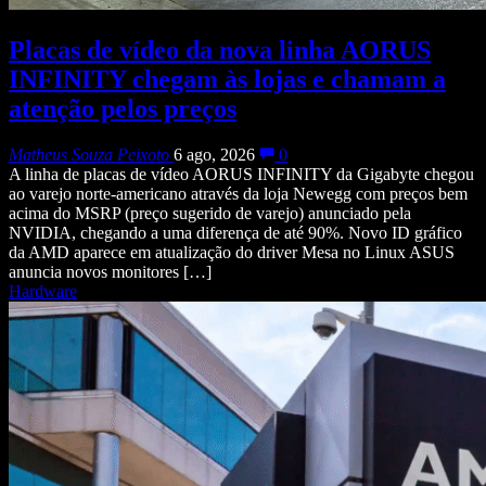
Placas de vídeo da nova linha AORUS
INFINITY chegam às lojas e chamam a
atenção pelos preços
Matheus Souza Peixoto
6 ago, 2026
0
A linha de placas de vídeo AORUS INFINITY da Gigabyte chegou
ao varejo norte-americano através da loja Newegg com preços bem
acima do MSRP (preço sugerido de varejo) anunciado pela
NVIDIA, chegando a uma diferença de até 90%. Novo ID gráfico
da AMD aparece em atualização do driver Mesa no Linux ASUS
anuncia novos monitores […]
Hardware