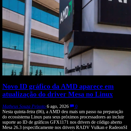
Novo ID gráfico da AMD aparece em
atualização do driver Mesa no Linux
Matheus Souza Peixoto
6 ago, 2026
0
Nesta quinta-feira (06), a AMD deu mais um passo na preparação
do ecossistema Linux para seus próximos processadores ao incluir
suporte ao ID de gráficos GFX1171 nos drivers de código aberto
Mesa 26.3 (especificamente nos drivers RADV Vulkan e RadeonSI