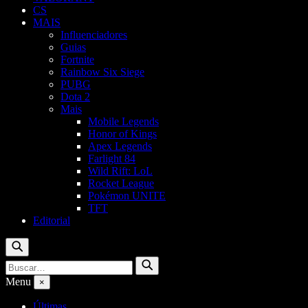
CS
MAIS
Influenciadores
Guias
Fortnite
Rainbow Six Siege
PUBG
Dota 2
Mais
Mobile Legends
Honor of Kings
Apex Legends
Farlight 84
Wild Rift: LoL
Rocket League
Pokémon UNITE
TFT
Editorial
Buscar
Buscar
Buscar
por:
Menu
×
Últimas