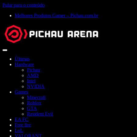
Pular para o conteúdo
Melhores Produtos Gamer – Pichau.com.br
Abrir
menu
Últimas
Hardware
Pichau
AMD
Intel
NVIDIA
Games
Minecraft
Roblox
GTA
Resident Evil
EA FC
Free fire
LoL
VALORANT