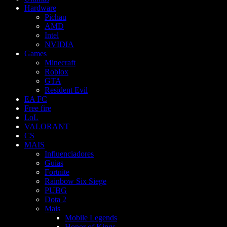
Hardware
Pichau
AMD
Intel
NVIDIA
Games
Minecraft
Roblox
GTA
Resident Evil
EA FC
Free fire
LoL
VALORANT
CS
MAIS
Influenciadores
Guias
Fortnite
Rainbow Six Siege
PUBG
Dota 2
Mais
Mobile Legends
Honor of Kings