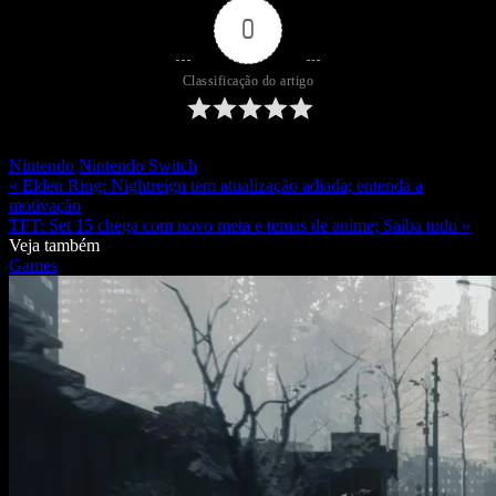
0
Classificação do artigo
Nintendo
Nintendo Switch
« Elden Ring: Nightreign tem atualização adiada; entenda a
motivação
TFT: Set 15 chega com novo meta e temas de anime; Saiba tudo »
Veja também
Games