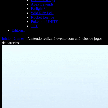
Apex Legends
Farlight 84
Wild Rift: LoL
Rocket League
Pokémon UNITE
TFT
Editorial
Início
-
Games
-
Nintendo realizará evento com anúncios de jogos
de parceiros