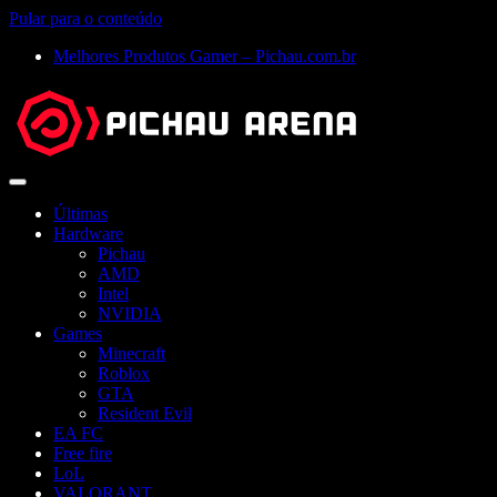
Pular para o conteúdo
Melhores Produtos Gamer – Pichau.com.br
Abrir
menu
Últimas
Hardware
Pichau
AMD
Intel
NVIDIA
Games
Minecraft
Roblox
GTA
Resident Evil
EA FC
Free fire
LoL
VALORANT