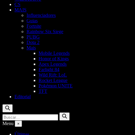
CS
MAIS
Influenciadores
Guias
Fortnite
Rainbow Six Siege
PUBG
Dota 2
Mais
Mobile Legends
Honor of Kings
Apex Legends
Farlight 84
Wild Rift: LoL
Rocket League
Pokémon UNITE
TFT
Editorial
Buscar
Buscar
Buscar
por:
Menu
×
Últimas