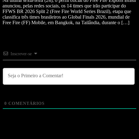
Na última sexta-feira (24), o perfil oficial do Free Fire Esports Brasil
anunciou, pelas redes sociais, os 14 times que irão participar do
FFWS BR 2026 Split 2 (Free Fire World Series Brazil), etapa que
classifica três times brasileiros ao Global Finals 2026, mundial de
Free Fire (FF) Mobile, em Bangkok, na Tailândia, durante o […]
Inscrever-se
0
COMENTÁRIOS