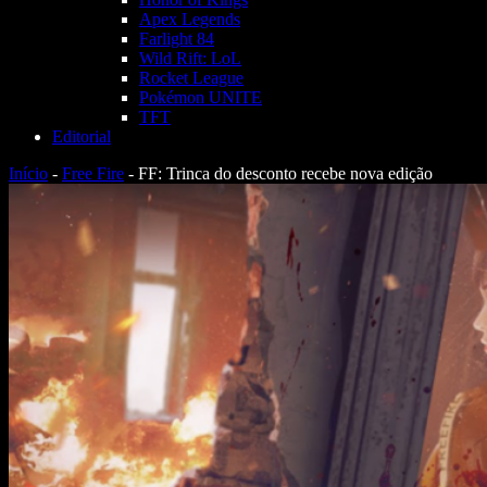
Apex Legends
Farlight 84
Wild Rift: LoL
Rocket League
Pokémon UNITE
TFT
Editorial
Início
-
Free Fire
-
FF: Trinca do desconto recebe nova edição