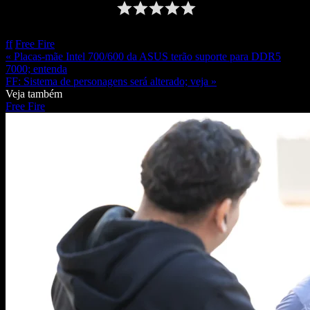
ff
Free Fire
« Placas-mãe Intel 700/600 da ASUS terão suporte para DDR5
7000; entenda
FF: Sistema de personagens será alterado; veja »
Veja também
Free Fire