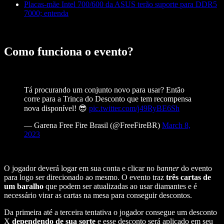
Placas-mãe Intel 700/600 da ASUS terão suporte para DDR5
7000; entenda
Como funciona o evento?
Tá procurando um conjunto novo para usar? Então
corre para a Trinca do Desconto que tem recompensa
nova disponível! 😎
pic.twitter.com/j49RyBE6Sh
— Garena Free Fire Brasil (@FreeFireBR)
March 8,
2023
O jogador deverá logar em sua conta e clicar no
banner
do evento
para logo ser direcionado ao mesmo. O evento traz
três cartas de
um baralho
que podem ser atualizadas ao usar diamantes e é
necessário virar as cartas na mesa para conseguir descontos.
Da primeira até a terceira tentativa o jogador consegue um desconto
X
dependendo de sua sorte
e esse desconto será aplicado em seu