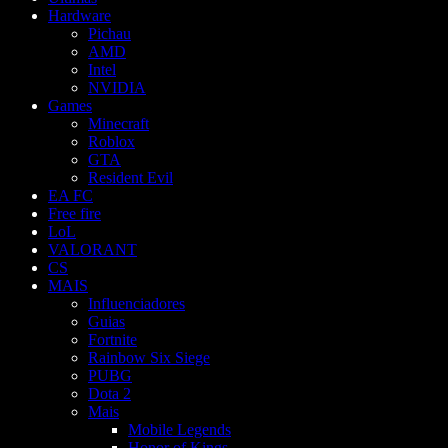
Hardware
Pichau
AMD
Intel
NVIDIA
Games
Minecraft
Roblox
GTA
Resident Evil
EA FC
Free fire
LoL
VALORANT
CS
MAIS
Influenciadores
Guias
Fortnite
Rainbow Six Siege
PUBG
Dota 2
Mais
Mobile Legends
Honor of Kings