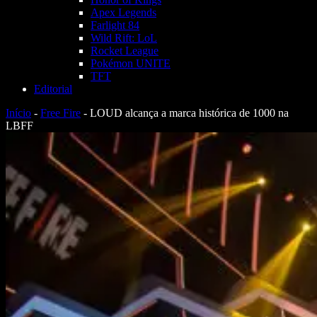
Apex Legends
Farlight 84
Wild Rift: LoL
Rocket League
Pokémon UNITE
TFT
Editorial
Início
-
Free Fire
-
LOUD alcança a marca histórica de 1000 na
LBFF