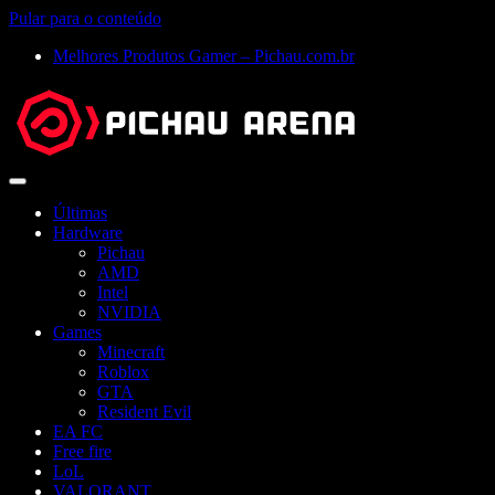
Pular para o conteúdo
Melhores Produtos Gamer – Pichau.com.br
Abrir
menu
Últimas
Hardware
Pichau
AMD
Intel
NVIDIA
Games
Minecraft
Roblox
GTA
Resident Evil
EA FC
Free fire
LoL
VALORANT