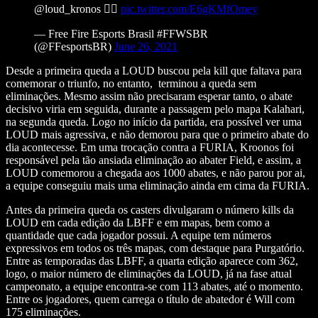
@loud_kronos 🧙‍♂️
pic.twitter.com/E6gKMfOmey
— Free Fire Esports Brasil #FFWSBR
(@FFesportsBR)
June 26, 2021
Desde a primeira queda a LOUD buscou pela kill que faltava para
comemorar o triunfo, no entanto, terminou a queda sem
eliminações. Mesmo assim não precisaram esperar tanto, o abate
decisivo viria em seguida, durante a passagem pelo mapa Kalahari,
na segunda queda. Logo no início da partida, era possível ver uma
LOUD mais agressiva, e não demorou para que o primeiro abate do
dia acontecesse. Em uma trocação contra a FURIA, Kroonos foi
responsável pela tão ansiada eliminação ao abater Field, e assim, a
LOUD comemorou a chegada aos 1000 abates, e não parou por ai,
a equipe conseguiu mais uma eliminação ainda em cima da FURIA.
Antes da primeira queda os casters divulgaram o número kills da
LOUD em cada edição da LBFF e em mapas, bem como a
quantidade que cada jogador possui. A equipe tem números
expressivos em todos os três mapas, com destaque para Purgatório.
Entre as temporadas das LBFF, a quarta edição aparece com 362,
logo, o maior número de eliminações da LOUD, já na fase atual
campeonato, a equipe encontra-se com 113 abates, até o momento.
Entre os jogadores, quem carrega o título de abatedor é Will com
175 eliminações.