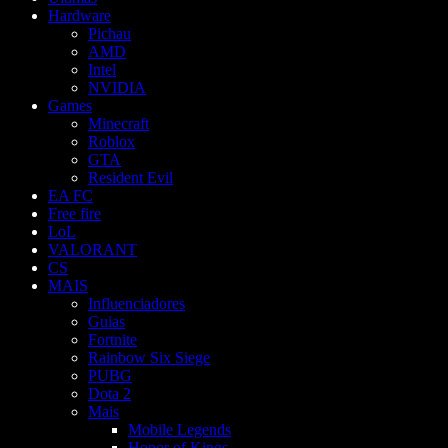
Hardware
Pichau
AMD
Intel
NVIDIA
Games
Minecraft
Roblox
GTA
Resident Evil
EA FC
Free fire
LoL
VALORANT
CS
MAIS
Influenciadores
Guias
Fortnite
Rainbow Six Siege
PUBG
Dota 2
Mais
Mobile Legends
Honor of Kings