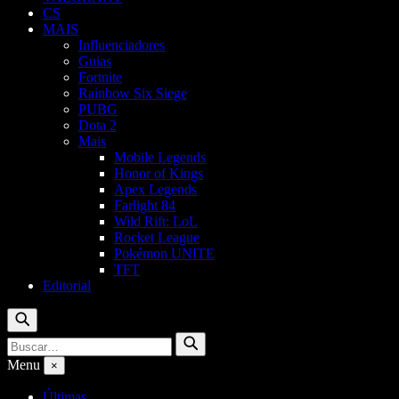
CS
MAIS
Influenciadores
Guias
Fortnite
Rainbow Six Siege
PUBG
Dota 2
Mais
Mobile Legends
Honor of Kings
Apex Legends
Farlight 84
Wild Rift: LoL
Rocket League
Pokémon UNITE
TFT
Editorial
Buscar
Buscar
Buscar
por:
Menu
×
Últimas