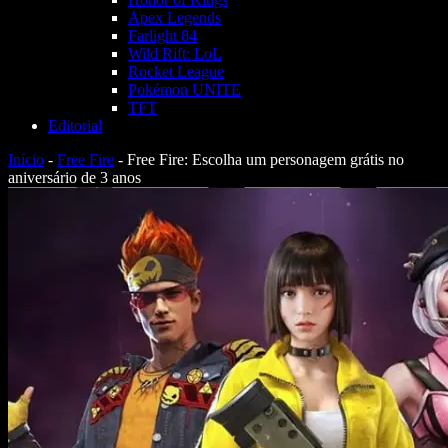
Apex Legends
Farlight 84
Wild Rift: LoL
Rocket League
Pokémon UNITE
TFT
Editorial
Início
-
Free Fire
-
Free Fire: Escolha um personagem grátis no
aniversário de 3 anos