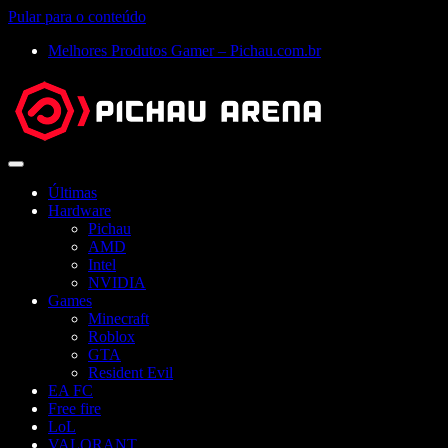
Pular para o conteúdo
Melhores Produtos Gamer – Pichau.com.br
Abrir
menu
Últimas
Hardware
Pichau
AMD
Intel
NVIDIA
Games
Minecraft
Roblox
GTA
Resident Evil
EA FC
Free fire
LoL
VALORANT