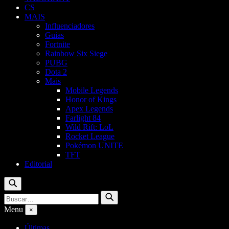
CS
MAIS
Influenciadores
Guias
Fortnite
Rainbow Six Siege
PUBG
Dota 2
Mais
Mobile Legends
Honor of Kings
Apex Legends
Farlight 84
Wild Rift: LoL
Rocket League
Pokémon UNITE
TFT
Editorial
Buscar
Buscar
Buscar
por:
Menu
×
Últimas