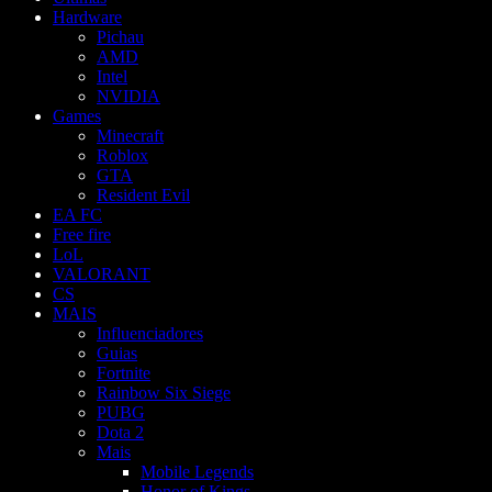
Hardware
Pichau
AMD
Intel
NVIDIA
Games
Minecraft
Roblox
GTA
Resident Evil
EA FC
Free fire
LoL
VALORANT
CS
MAIS
Influenciadores
Guias
Fortnite
Rainbow Six Siege
PUBG
Dota 2
Mais
Mobile Legends
Honor of Kings