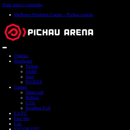
Pular para o conteúdo
Melhores Produtos Gamer – Pichau.com.br
Abrir
menu
Últimas
Hardware
Pichau
AMD
Intel
NVIDIA
Games
Minecraft
Roblox
GTA
Resident Evil
EA FC
Free fire
LoL
VALORANT