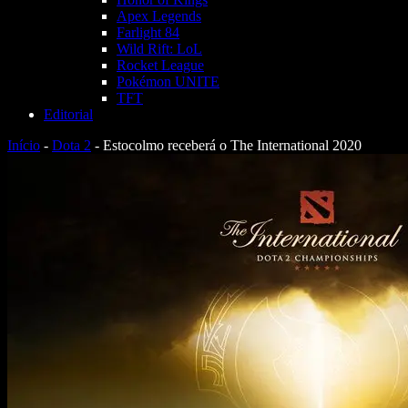
Apex Legends
Farlight 84
Wild Rift: LoL
Rocket League
Pokémon UNITE
TFT
Editorial
Início
-
Dota 2
-
Estocolmo receberá o The International 2020