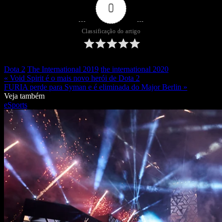
0
Classificação do artigo
Dota 2
The International 2019
the international 2020
« Void Spirit é o mais novo herói de Dota 2
FURIA perde para Syman e é eliminada do Major Berlin »
Veja também
eSports