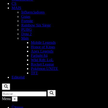
CS
MAIS
Influenciadores
Guias
Fortnite
Rainbow Six Siege
PUBG
Dota 2
Mais
Mobile Legends
Honor of Kings
Apex Legends
Farlight 84
Wild Rift: LoL
Rocket League
Pokémon UNITE
TFT
Editorial
Buscar
Buscar
Buscar
por:
Menu
×
Últimas