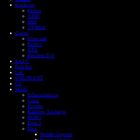
Hardware
Pichau
AMD
Intel
NVIDIA
Games
Minecraft
Roblox
GTA
Resident Evil
EA FC
Free fire
LoL
VALORANT
CS
MAIS
Influenciadores
Guias
Fortnite
Rainbow Six Siege
PUBG
Dota 2
Mais
Mobile Legends
Honor of Kings