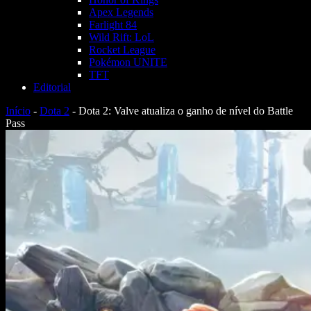
Apex Legends
Farlight 84
Wild Rift: LoL
Rocket League
Pokémon UNITE
TFT
Editorial
Início
-
Dota 2
-
Dota 2: Valve atualiza o ganho de nível do Battle
Pass