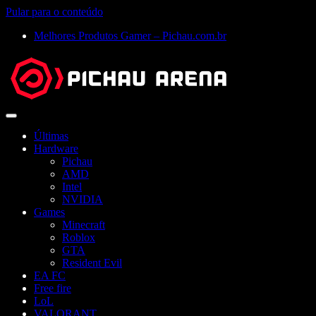
Pular para o conteúdo
Melhores Produtos Gamer – Pichau.com.br
Abrir
menu
Últimas
Hardware
Pichau
AMD
Intel
NVIDIA
Games
Minecraft
Roblox
GTA
Resident Evil
EA FC
Free fire
LoL
VALORANT