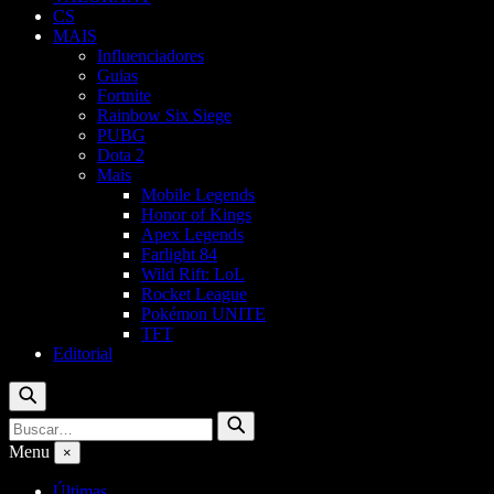
CS
MAIS
Influenciadores
Guias
Fortnite
Rainbow Six Siege
PUBG
Dota 2
Mais
Mobile Legends
Honor of Kings
Apex Legends
Farlight 84
Wild Rift: LoL
Rocket League
Pokémon UNITE
TFT
Editorial
Buscar
Buscar
Buscar
por:
Menu
×
Últimas