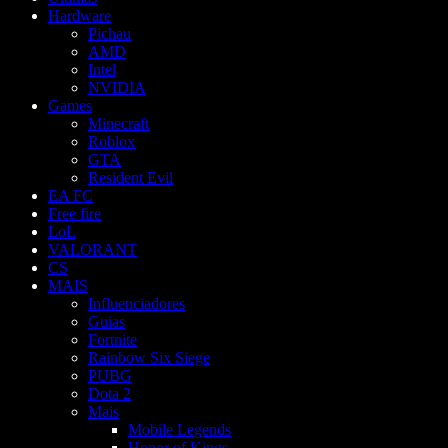
Hardware
Pichau
AMD
Intel
NVIDIA
Games
Minecraft
Roblox
GTA
Resident Evil
EA FC
Free fire
LoL
VALORANT
CS
MAIS
Influenciadores
Guias
Fortnite
Rainbow Six Siege
PUBG
Dota 2
Mais
Mobile Legends
Honor of Kings