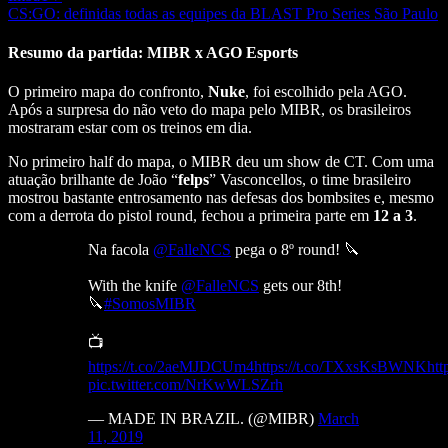
CS:GO: definidas todas as equipes da BLAST Pro Series São Paulo
Resumo da partida: MIBR x AGO Esports
O primeiro mapa do confronto,
Nuke
, foi escolhido pela AGO.
Após a surpresa do não veto do mapa pelo MIBR, os brasileiros
mostraram estar com os treinos em dia.
No primeiro half do mapa, o MIBR deu um show de CT. Com uma
atuação brilhante de João “
felps
” Vasconcellos, o time brasileiro
mostrou bastante entrosamento nas defesas dos bombsites e, mesmo
com a derrota do pistol round, fechou a primeira parte em
12 a 3
.
Na facola
@FalleNCS
pega o 8º round! 🔪
With the knife
@FalleNCS
gets our 8th!
🔪
#SomosMIBR
📺
https://t.co/2aeMJDCUm4
https://t.co/TXxsKsBWNK
htt
pic.twitter.com/NrKwWLSZrh
— MADE IN BRAZIL. (@MIBR)
March
11, 2019