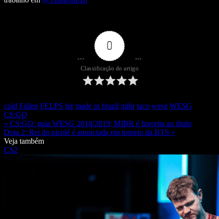
0
Classificação do artigo
cold
Fallen
FELPS
fer
made in brazil
mibr
taco
wesg
WESG
CS:GO
« CS:GO: guia WESG 2018/2019; MIBR é favorita ao título
Dota 2: Rei do picolé é anunciada em torneio da BTS »
Veja também
CS2