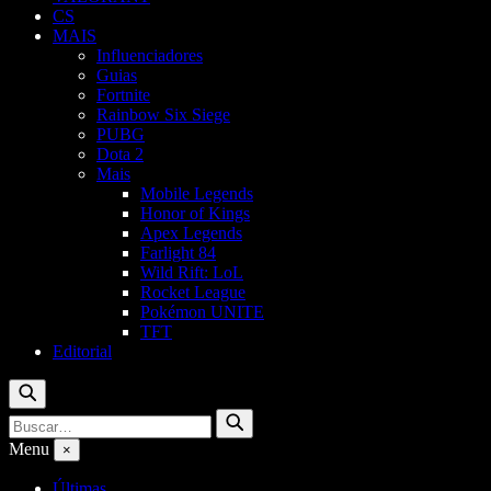
CS
MAIS
Influenciadores
Guias
Fortnite
Rainbow Six Siege
PUBG
Dota 2
Mais
Mobile Legends
Honor of Kings
Apex Legends
Farlight 84
Wild Rift: LoL
Rocket League
Pokémon UNITE
TFT
Editorial
Buscar
Buscar
Buscar
por:
Menu
×
Últimas