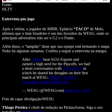
Fonte:
HLTV
Entrevista pós jogo
Após a vitória, o jogador do MIBR, Epitácio
“TACO”
de Melo,
afirmou que o time brasileiro é um dos favoritos da WESG, onde os
principais adversários irão ser o G2 e o Fnatic.
Além disso, o “lampião” disse que sua equipe está treinando o mapa
Nuke há algumas semanas. Confira a seguir a entrevista na integra.
After
@mibr
beat AGO Esports and
earned a high seed for the Playoffs, we had
a short conversation with
@TACOCS
in
which he shared his thoughts on their first
match at WESG.
#WESG
#CSGO
pic.twitter.com/ZAW839vjbU
— WESG (@WESGcom)
March 11, 2019
Foto de capa: divulgação/WESG
Thiago Pereira
é chefe de redação no PichauArena. Siga o seu
trabalho em
@Thiagohp18