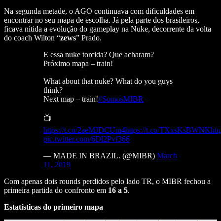
Na segunda metade, o AGO continuava com dificuldades em
encontrar no seu mapa de escolha. Já pela parte dos brasileiros,
ficava nítida a evolução do gameplay na Nuke, decorrente da volta
do coach Wilton “
zews
” Prado.
E essa nuke torcida? Que acharam?
Próximo mapa – train!
What about that nuke? What do you guys
think?
Next map – train!
#SomosMIBR
📺
https://t.co/2aeMJDCUm4
https://t.co/TXxsKsBWNK
htt
pic.twitter.com/6Dl2Pvf366
— MADE IN BRAZIL. (@MIBR)
March
11, 2019
Com apenas dois rounds perdidos pelo lado TR, o MIBR fechou a
primeira partida do confronto em
16 a 5
.
Estatísticas do primeiro mapa