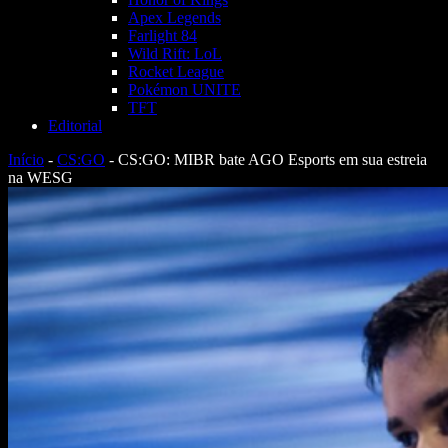
Apex Legends
Farlight 84
Wild Rift: LoL
Rocket League
Pokémon UNITE
TFT
Editorial
Início
-
CS:GO
-
CS:GO: MIBR bate AGO Esports em sua estreia
na WESG