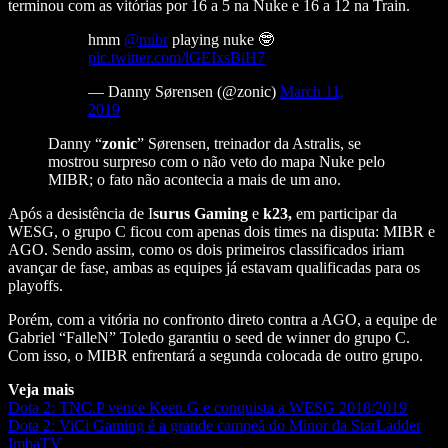
terminou com as vitórias por 16 a 5 na Nuke e 16 a 12 na Train.
hmm
@mibr
playing nuke 🤓
pic.twitter.com/lGEIxsBiH7
— Danny Sørensen (@zonic)
March 11,
2019
Danny “
zonic
” Sørensen, treinador da Astralis, se
mostrou surpreso com o não veto do mapa Nuke pelo
MIBR; o fato não acontecia a mais de um ano.
Após a desistência de I
surus Gaming
e
k23,
em participar da
WESG, o grupo C ficou com apenas dois times na disputa: MIBR e
AGO. Sendo assim, como os dois primeiros classificados iriam
avançar de fase, ambas as equipes já estavam qualificadas para os
playoffs.
Porém, com a vitória no confronto direto contra a AGO, a equipe de
Gabriel “FalleN” Toledo garantiu o seed de winner do grupo C.
Com isso, o MIBR enfrentará a segunda colocada de outro grupo.
Veja mais
Dota 2: TNC.P vence Keen.G e conquista a WESG 2018/2019
Dota 2: ViCi Gaming é a grande campeã do Minor da StarLadder
ImbaTV