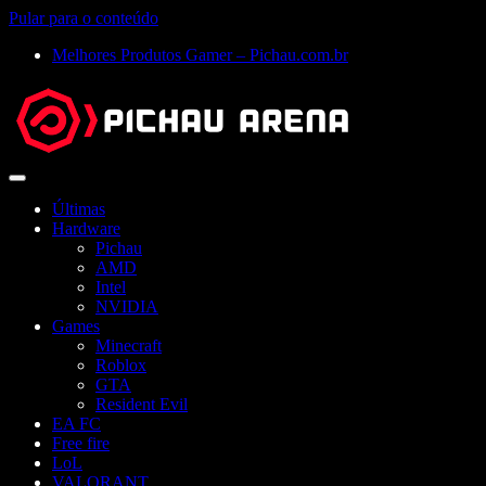
Pular para o conteúdo
Melhores Produtos Gamer – Pichau.com.br
Abrir
menu
Últimas
Hardware
Pichau
AMD
Intel
NVIDIA
Games
Minecraft
Roblox
GTA
Resident Evil
EA FC
Free fire
LoL
VALORANT