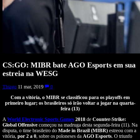
CS:GO: MIBR bate AGO Esports em sua
estreia na WESG
Thiago
11 mar, 2019
0
Com a vitória, o MIBR se classificou para os playoffs em
primeiro lugar; os brasileiros só irão voltar a jogar na quarta-
feira (13)
A
World Electronic Sports Games
2018
de
Counter-Strike:
Global Offensive
começou na madruga desta segunda-feira (11). Na
disputa, o time brasileiro do
Made in Brazil (MIBR)
estreou com a
vitória,
por 2 a 0
, sobre os poloneses da
AGO Esports
. O triunfo