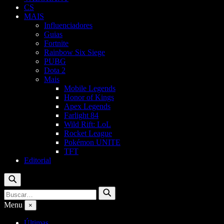
CS
MAIS
Influenciadores
Guias
Fortnite
Rainbow Six Siege
PUBG
Dota 2
Mais
Mobile Legends
Honor of Kings
Apex Legends
Farlight 84
Wild Rift: LoL
Rocket League
Pokémon UNITE
TFT
Editorial
Buscar
Buscar
Buscar
por:
Menu
×
Últimas