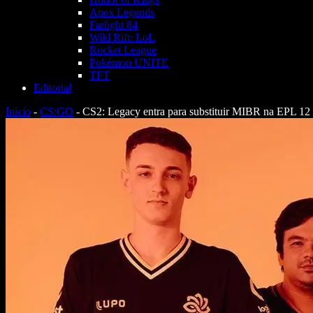
Apex Legends
Farlight 84
Wild Rift: LoL
Rocket League
Pokémon UNITE
TFT
Editorial
Início
-
CS:GO
-
CS2: Legacy entra para substituir MIBR na EPL 12