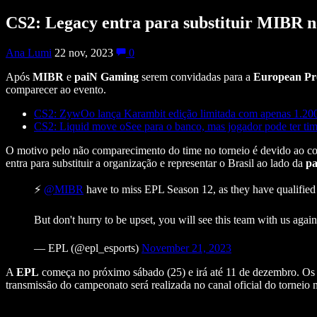
CS2: Legacy entra para substituir MIBR 
Ana Lumi
22 nov, 2023
0
Após
MIBR
e
paiN Gaming
serem convidadas para a
European Pr
comparecer ao evento.
CS2: ZywOo lança Karambit edição limitada com apenas 1.20
CS2: Liquid move oSee para o banco, mas jogador pode ter time
O motivo pelo não comparecimento do time no torneio é devido ao co
entra para substituir a organização e representar o Brasil ao lado da
p
⚡️
@MIBR
have to miss EPL Season 12, as they have qualified 
But don't hurry to be upset, you will see this team with us agai
— EPL (@epl_esports)
November 21, 2023
A
EPL
começa no próximo sábado (25) e irá até 11 de dezembro. Os 1
transmissão do campeonato será realizada no canal oficial do torneio