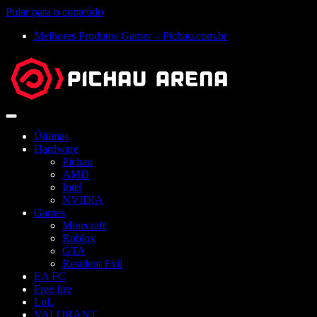
Pular para o conteúdo
Melhores Produtos Gamer – Pichau.com.br
Abrir
menu
Últimas
Hardware
Pichau
AMD
Intel
NVIDIA
Games
Minecraft
Roblox
GTA
Resident Evil
EA FC
Free fire
LoL
VALORANT