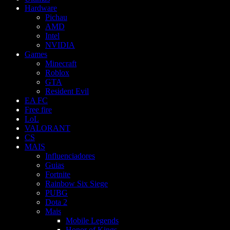
Hardware
Pichau
AMD
Intel
NVIDIA
Games
Minecraft
Roblox
GTA
Resident Evil
EA FC
Free fire
LoL
VALORANT
CS
MAIS
Influenciadores
Guias
Fortnite
Rainbow Six Siege
PUBG
Dota 2
Mais
Mobile Legends
Honor of Kings