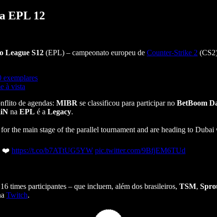
na EPL 12
o League S12
(EPL) – campeonato europeu de
Counter-Strike 2
(CS2),
0 exemplares
 à vista
nflito de agendas:
MIBR
se classificou para participar no
BetBoom D
aiN
na
EPL
é a
Legacy
.
for the main stage of the parallel tournament and are heading to Dubai
n ❤️
https://t.co/b7ATtUG5YW
pic.twitter.com/9BfjEM6TUd
6 times participantes – que incluem, além dos brasileiros,
TSM
,
Spro
 na
Twitch
.