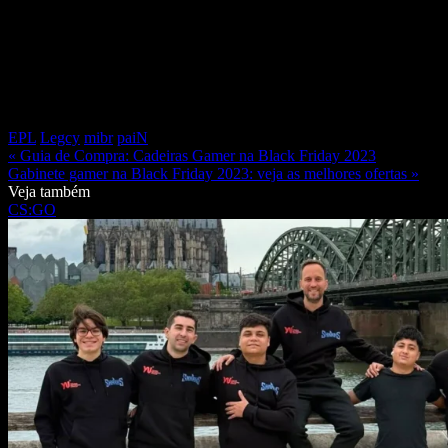
EPL
Legcy
mibr
paiN
« Guia de Compra: Cadeiras Gamer na Black Friday 2023
Gabinete gamer na Black Friday 2023: veja as melhores ofertas »
Veja também
CS:GO