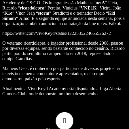
Academy de CS:GO. Os integrantes são Matheus “
uetA
” Ueta,
Ricardo “
ricardolepra
” Pereira, Vinicius “
VNE1K
” Vieira, João
“
K1o
” Vitor, Jean “
storm
” Stradiotti e o treinador Decio “
Kid
Simom”
Almo. É a segunda equipe anunciada nesta semana, pois a
organização também anunciou a contratação da line up ex-Falkol.
https://twitter.com/VivoKeyd/status/1222535224665526272
O veterano ricardolepra, e jogador profissional desde 2008, passou
por diversas equipes, sendo bastante conhecido no cenário. Ricardo
participou do seu último campeonato em 2018, representado a
equipe Gamdias.
Matheus Ueta, é conhecido por participar de diversos projetos na
televisão e cinema como ator e apresentador, mas sempre
demonstrou paixão pelo esports.
Atualmente a Vivo Keyd Academy está disputando a Liga Aberta
Gamers Club, onde demonstra um bom desempenho.
0