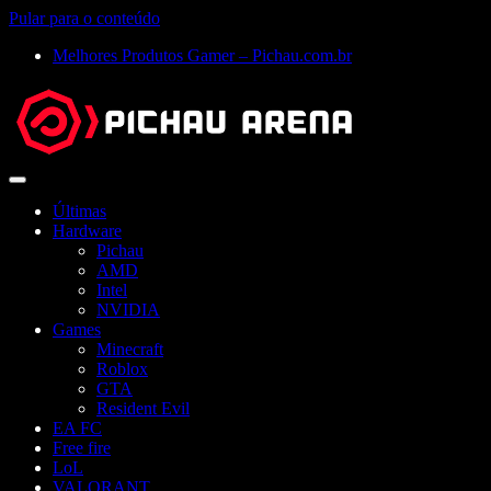
Pular para o conteúdo
Melhores Produtos Gamer – Pichau.com.br
Abrir
menu
Últimas
Hardware
Pichau
AMD
Intel
NVIDIA
Games
Minecraft
Roblox
GTA
Resident Evil
EA FC
Free fire
LoL
VALORANT