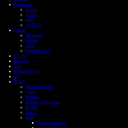
Hardware
Pichau
AMD
Intel
NVIDIA
Games
Minecraft
Roblox
GTA
Resident Evil
EA FC
Free fire
LoL
VALORANT
CS
MAIS
Influenciadores
Guias
Fortnite
Rainbow Six Siege
PUBG
Dota 2
Mais
Mobile Legends
Honor of Kings