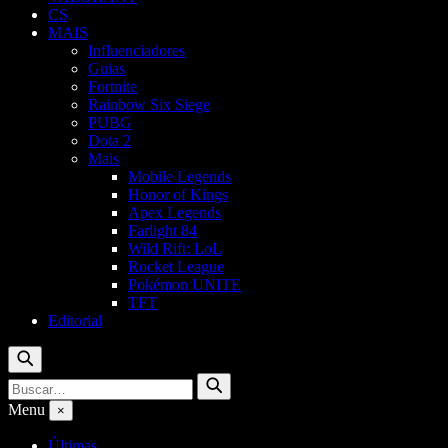
CS
MAIS
Influenciadores
Guias
Fortnite
Rainbow Six Siege
PUBG
Dota 2
Mais
Mobile Legends
Honor of Kings
Apex Legends
Farlight 84
Wild Rift: LoL
Rocket League
Pokémon UNITE
TFT
Editorial
Buscar
Buscar
Buscar
por:
Menu
×
Últimas