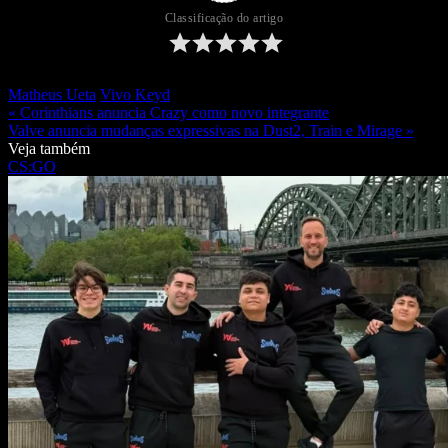
Classificação do artigo
Matheus Ueta
Vivo Keyd
« Corinthians anuncia Crazy como novo integrante
Valve anuncia mudanças expressivas na Dust2, Train e Mirage »
Veja também
CS:GO