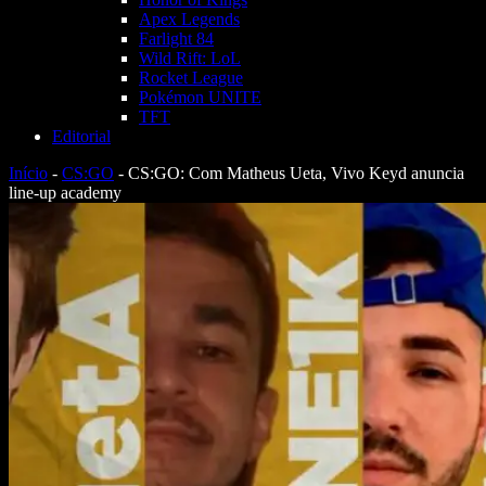
Apex Legends
Farlight 84
Wild Rift: LoL
Rocket League
Pokémon UNITE
TFT
Editorial
Início
-
CS:GO
-
CS:GO: Com Matheus Ueta, Vivo Keyd anuncia
line-up academy