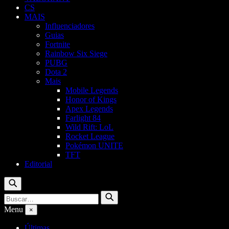
CS
MAIS
Influenciadores
Guias
Fortnite
Rainbow Six Siege
PUBG
Dota 2
Mais
Mobile Legends
Honor of Kings
Apex Legends
Farlight 84
Wild Rift: LoL
Rocket League
Pokémon UNITE
TFT
Editorial
Buscar
Buscar
Buscar
por:
Menu
×
Últimas