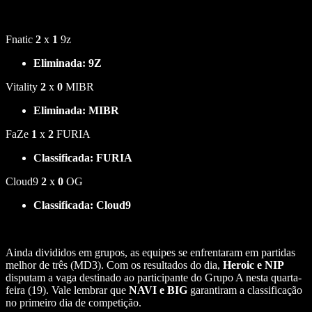
Fnatic
2
x
1
9z
Eliminada: 9Z
Vitality
2
x
0
MIBR
Eliminada: MIBR
FaZe
1
x
2
FURIA
Classificada: FURIA
Cloud9
2
x
0
OG
Classificada:
Cloud9
Ainda divididos em grupos, as equipes se enfrentaram em partidas
melhor de três (MD3). Com os resultados do dia,
Heroic e NIP
disputam a vaga destinado ao participante do Grupo A nesta quarta-
feira (19). Vale lembrar que
NAVI
e
BIG
garantiram a classificação
no primeiro dia de competição.