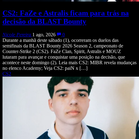
CS2: FaZe e Astralis ficam para trás na
decisão da BLAST Bounty
Nicole Pereira
1 ago, 2026
0
Durante a manhã deste sábado (1), ocorreram os duelos das
semifinais da BLAST Bounty 2026 Season 2, campeonato de
Counter-Strike 2 (CS2). FaZe Clan, Spirit, Astralis e MOUZ
lutaram para avançar e conquistar uma posição na decisão, que
acontece neste domingo (2). Leia mais CS2: MIBR revela mudanças
no elenco Academy; Veja CS2: paiN x […]
CS2