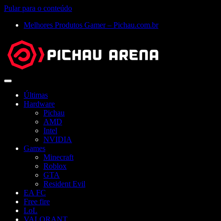
Pular para o conteúdo
Melhores Produtos Gamer – Pichau.com.br
Abrir
menu
Últimas
Hardware
Pichau
AMD
Intel
NVIDIA
Games
Minecraft
Roblox
GTA
Resident Evil
EA FC
Free fire
LoL
VALORANT