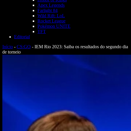
Apex Legends
Farlight 84
Wild Rift: LoL
Rocket League
Pokémon UNITE
TFT
Editorial
Início
-
CS:GO
-
IEM Rio 2023: Saiba os resultados do segundo dia
de torneio