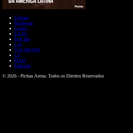
Últimas
Hardware
Games
EA FC
Free fire
LoL
VALORANT
CS
MAIS
Editorial
© 2026 - Pichau Arena. Todos os Direitos Reservados