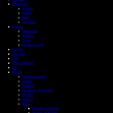
Hardware
Pichau
AMD
Intel
NVIDIA
Games
Minecraft
Roblox
GTA
Resident Evil
EA FC
Free fire
LoL
VALORANT
CS
MAIS
Influenciadores
Guias
Fortnite
Rainbow Six Siege
PUBG
Dota 2
Mais
Mobile Legends
Honor of Kings