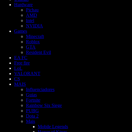
Hardware
Pichau
AMD
Intel
NVIDIA
Games
Minecraft
Roblox
GTA
Resident Evil
EA FC
Free fire
LoL
VALORANT
CS
MAIS
Influenciadores
Guias
Fortnite
Rainbow Six Siege
PUBG
Dota 2
Mais
Mobile Legends
Honor of Kings