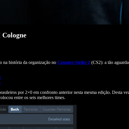
M Cologne
o na história da organização no
Counter-Strike 2
(CS2): a tão aguardad
o
o
brasileiros por 2×0 em confronto anterior nesta mesma edição. Desta vez
olocou entre os seis melhores times.