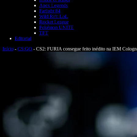
Apex Legends
Farlight 84
Wild Rift: LoL
Rocket League
Pokémon UNITE
TFT
Editorial
Início
-
CS:GO
-
CS2: FURIA consegue feito inédito na IEM Cologn