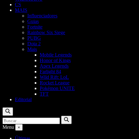
CS
MAIS
Influenciadores
Guias
Fortnite
Rainbow Six Siege
PUBG
Dota 2
Mais
Mobile Legends
Honor of Kings
Apex Legends
Farlight 84
Wild Rift: LoL
Rocket League
Pokémon UNITE
TFT
Editorial
Buscar
Buscar
Buscar
por:
Menu
×
Últimas