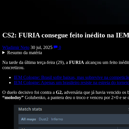
CS2: FURIA consegue feito inédito na IE
Wladimir Neto
30 jul, 2025
0
Resumo da matéria
Na tarde da última terça-feira (29), a
FURIA
alcançou um feito inédit
concretizou.
IEM Cologne: Brasil sofre baixas, mas sobrevive na competiçã
IEM Cologne: Apenas um brasileiro resiste na estreia do tornei
O duelo decisivo foi contra a
G2,
adversária que já havia vencido os 
“molodoy”
Golubenko, a pantera deu o troco e venceu por 2×0 e se c