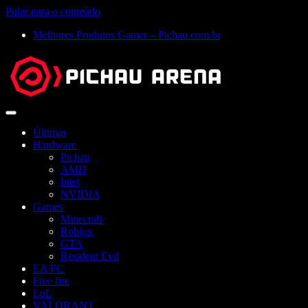
Pular para o conteúdo
Melhores Produtos Gamer – Pichau.com.br
Abrir
menu
Últimas
Hardware
Pichau
AMD
Intel
NVIDIA
Games
Minecraft
Roblox
GTA
Resident Evil
EA FC
Free fire
LoL
VALORANT