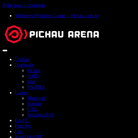
Pular para o conteúdo
Melhores Produtos Gamer – Pichau.com.br
Abrir
menu
Últimas
Hardware
Pichau
AMD
Intel
NVIDIA
Games
Minecraft
Roblox
GTA
Resident Evil
EA FC
Free fire
LoL
VALORANT