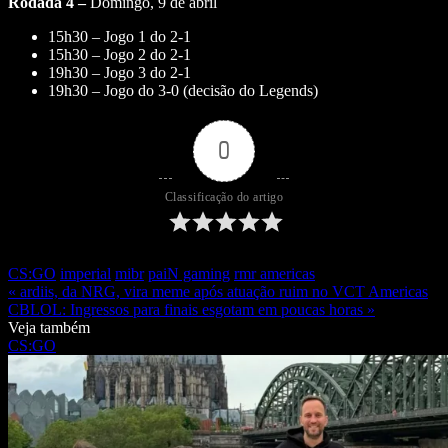
Rodada 4 –
Domingo, 9 de abril
15h30 – Jogo 1 do 2-1
15h30 – Jogo 2 do 2-1
19h30 – Jogo 3 do 2-1
19h30 – Jogo do 3-0 (decisão do Legends)
0
Classificação do artigo
CS:GO
imperial
mibr
paiN gaming
rmr americas
« ardiis, da NRG, vira meme após atuação ruim no VCT Americas
CBLOL: Ingressos para finais esgotam em poucas horas »
Veja também
CS:GO