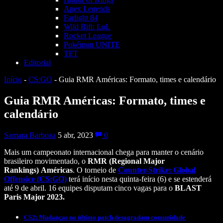
Apex Legends
Farlight 84
Wild Rift: LoL
Rocket League
Pokémon UNITE
TFT
Editorial
Início
-
CS:GO
-
Guia RMR Américas: Formato, times e calendário
Guia RMR Américas: Formato, times e
calendário
Samara Barboza
5 abr, 2023
0
Mais um campeonato internacional chega para manter o cenário
brasileiro movimentado, o
RMR (
Regional Major
Rankings)
Américas
. O torneio de
Counter-Strike: Global
Offensice (CS:GO)
terá início nesta quinta-feira (6) e se estenderá
até 9 de abril. 16 equipes disputam cinco vagas para o
BLAST
Paris Major 2023.
CS2: Mudanças no último patch desagradam comunidade