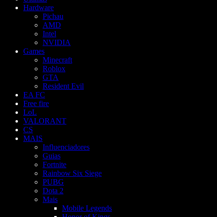
Hardware
Pichau
AMD
Intel
NVIDIA
Games
Minecraft
Roblox
GTA
Resident Evil
EA FC
Free fire
LoL
VALORANT
CS
MAIS
Influenciadores
Guias
Fortnite
Rainbow Six Siege
PUBG
Dota 2
Mais
Mobile Legends
Honor of Kings