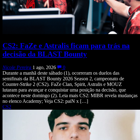
CS2: FaZe e Astralis ficam para trás na
decisão da BLAST Bounty
Nicole Pereira
1 ago, 2026
0
Durante a manhã deste sábado (1), ocorreram os duelos das
semifinais da BLAST Bounty 2026 Season 2, campeonato de
Counter-Strike 2 (CS2). FaZe Clan, Spirit, Astralis e MOUZ
lutaram para avançar e conquistar uma posição na decisão, que
acontece neste domingo (2). Leia mais CS2: MIBR revela mudanças
no elenco Academy; Veja CS2: paiN x […]
CS2