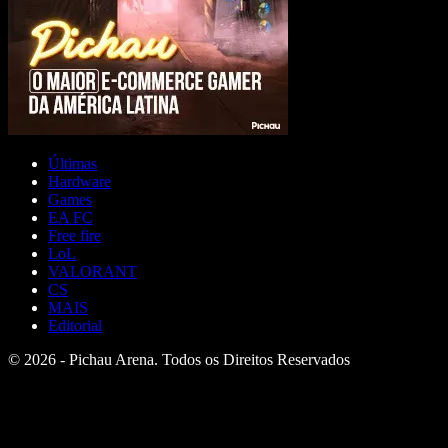
Últimas
Hardware
Games
EA FC
Free fire
LoL
VALORANT
CS
MAIS
Editorial
© 2026 - Pichau Arena. Todos os Direitos Reservados