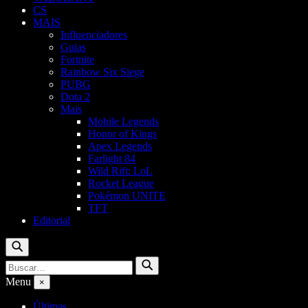
CS
MAIS
Influenciadores
Guias
Fortnite
Rainbow Six Siege
PUBG
Dota 2
Mais
Mobile Legends
Honor of Kings
Apex Legends
Farlight 84
Wild Rift: LoL
Rocket League
Pokémon UNITE
TFT
Editorial
Buscar
Buscar
Buscar
por:
Menu
×
Últimas