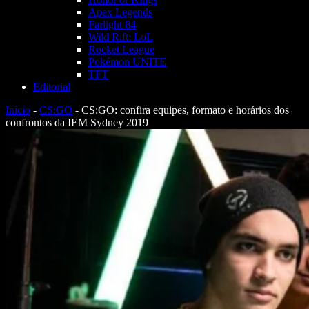
Apex Legends
Farlight 84
Wild Rift: LoL
Rocket League
Pokémon UNITE
TFT
Editorial
Início
-
CS:GO
-
CS:GO: confira equipes, formato e horários dos
confrontos da IEM Sydney 2019