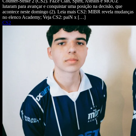
Counter-Strike 2 (CS2). FaZe Clan, Spirit, Astralis e MOUZ
lutaram para avançar e conquistar uma posição na decisão, que
acontece neste domingo (2). Leia mais CS2: MIBR revela mudanças
no elenco Academy; Veja CS2: paiN x […]
CS2