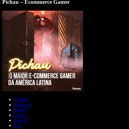
Pichau – Ecommerce Gamer
Últimas
Hardware
Games
EA FC
Free fire
LoL