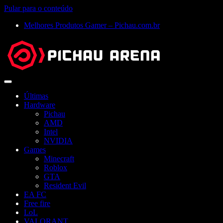
Pular para o conteúdo
Melhores Produtos Gamer – Pichau.com.br
Abrir
menu
Últimas
Hardware
Pichau
AMD
Intel
NVIDIA
Games
Minecraft
Roblox
GTA
Resident Evil
EA FC
Free fire
LoL
VALORANT