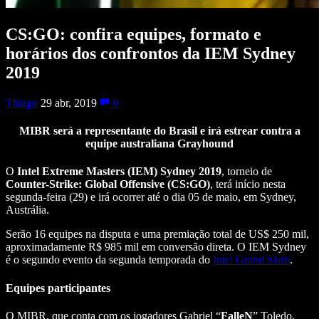
CS:GO: confira equipes, formato e
horários dos confrontos da IEM Sydney
2019
Thiago
29 abr, 2019
0
MIBR será a representante do Brasil e irá estrear contra a
equipe australiana G
rayhound
O
Intel Extreme Masters (IEM) Sydney 2019
, torneio de
Counter-Strike: Global Offensive (CS:GO)
, terá início nesta
segunda-feira (29) e irá ocorrer até o dia 05 de maio, em Sydney,
Austrália.
Serão 16 equipes na disputa e uma premiação total de US$ 250 mil,
aproximadamente R$ 985 mil em conversão direta. O IEM Sydney
é o segundo evento da segunda temporada do
Intel Grand Slam
.
Equipes participantes
O MIBR, que conta com os jogadores Gabriel “
FalleN
” Toledo,