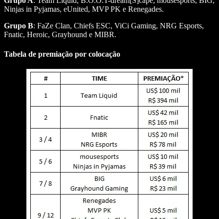
Grupo A
: Team Liquid, B.O.O.T-dream[S]cape, mousesports, BIG,
Ninjas in Pyjamas, eUnited, MVP PK e Renegades.
Grupo B
: FaZe Clan, Chiefs ESC, ViCi Gaming, NRG Esports,
Fnatic, Heroic, Grayhound e MIBR.
Tabela de premiação por colocação