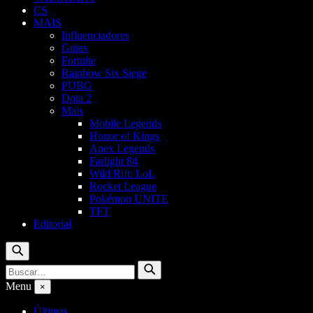
CS
MAIS
Influenciadores
Guias
Fortnite
Rainbow Six Siege
PUBG
Dota 2
Mais
Mobile Legends
Honor of Kings
Apex Legends
Farlight 84
Wild Rift: LoL
Rocket League
Pokémon UNITE
TFT
Editorial
Buscar
Buscar
Buscar
por:
Menu
×
Últimas