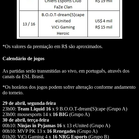
*Os valores da premiação em R$ são aproximados.
Calendário de jogos
As partidas serão transmitidas ao vivo, em português, através dos
canais da ESL Brasil.
*Os horários dos jogos podem sofrer alteração conforme andamento
do torneio.
29 de abril, segunda-feira
23h00:
Team Liquid 16
x 9 B.O.O.T-dream[S]cape (Grupo A)
23h00: mousesports 14 x
16 BIG
(Grupo A)
30 de abril, terça-feira
00h10:
Ninjas in Pyjamas 16
x 13 eUnited (Grupo A)
00h10: MVP PK 13 x
16 Renegades
(Grupo A)
01h20: ViCi Gaming 4 x
16 NRG Esports
(Grupo B)