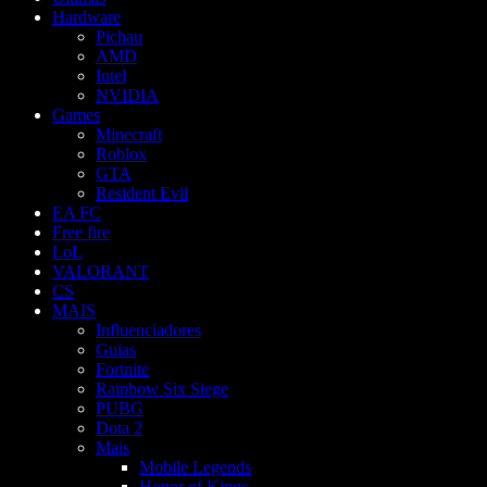
Hardware
Pichau
AMD
Intel
NVIDIA
Games
Minecraft
Roblox
GTA
Resident Evil
EA FC
Free fire
LoL
VALORANT
CS
MAIS
Influenciadores
Guias
Fortnite
Rainbow Six Siege
PUBG
Dota 2
Mais
Mobile Legends
Honor of Kings