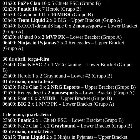
01h20:
FaZe Clan 16
x 5 Chiefs ESC (Grupo B)
02h30:
Fnatic 16
x 7 Heroic (Grupo B)
02h30: Grayhound 11 x
16 MIBR
(Grupo B)
03h40:
Team Liquid 2
x 0 BIG – Upper Bracket (Grupo A)
03h40: B.O.O.T-dream[S]cape 0 x
2 mousesports
– Lower Bracket
(Grupo A)
05h30: eUnited 0 x
2 MVP PK
– Lower Bracket (Grupo A)
06h00:
Ninjas in Pyjamas 2
x 0 Renegades – Upper Bracket
(Grupo A)
30 de abril, terça-feira
23h00:
Chiefs ESC 2
x 1 ViCi Gaming – Lower Bracket (Grupo
B)
23h00: Heroic 1 x 2 Grayhound – Lower #2 (Grupo B)
01 de maio, quarta-feira
02h30: FaZe Clan 0 x
2 NRG Esports
– Upper Bracket (Grupo B)
02h30: Renegades 0 x
2 mousesports
– Lower Bracket (Grupo A)
06h00: Fnatic 0 x
2 MIBR
– Upper Bracket (Grupo B)
06h00:
BIG 2
x 1 MVP PK – Lower Bracket (Grupo A)
1 de maio, quarta-feira
23h00:
Fnatic 2
x 1 Chiefs ESC – Lower Bracket (Grupo B)
23h00: FaZe Clan 1 x
2 Grayhound
– Lower Bracket (Grupo B)
02 de maio, quinta-feira
02h15:
Team Liquid 2
x 0 Ninjas in Pyjamas – Upper Bracket