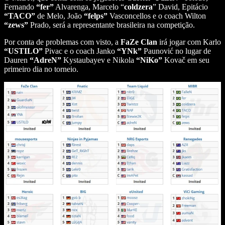
Fernando
“fer”
Alvarenga, Marcelo “
coldzera
” David, Epitácio
“TACO”
de Melo, João
“felps”
Vasconcellos e o coach Wilton
“zews”
Prado, será a representante brasileira na competição.
Por conta de problemas com visto, a
FaZe Clan
irá jogar com Karlo
“USTILO”
Pivac e o coach Janko
“YNk”
Paunović no lugar de
Dauren
“AdreN”
Kystaubayev e Nikola
“NiKo”
Kovač em seu
primeiro dia no torneio.