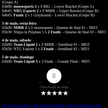
(Grupo A)
03h00:
mousesports 2
x 0 BIG – Lower Bracket (Grupo A)
04h45:
NRG Esports 2
x 0 MIBR – Upper Bracket (Grupo B)
04h45:
Fnatic 2
x 1 Grayhound – Lower Bracket (Grupo B)
3 de maio, sexta-feira
02h00:
MIBR 2
x 0 mousesports – Quartas de final #1 – MD3
05h30: Ninjas in Pyjamas 1 x
2 Fnatic
– Quartas de final #2 – MD3
4 de maio, sábado
02h00:
Team Liquid 2
x 0 MIBR – Semifinal #1 – MD3
05h50: NTG Esports 1 x
2 Fnatic
– Semifinal #2 – MD3
5 de maio, domingo
02h00:
Team Liquid 3
x 2 Fnatic – Grande Final – MD5
0
Classificação do artigo
CS:GO
iem sydney
Intel Extreme Masters
Intel Grand Slam
mibr