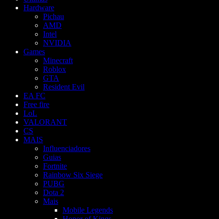
Hardware
Pichau
AMD
Intel
NVIDIA
Games
Minecraft
Roblox
GTA
Resident Evil
EA FC
Free fire
LoL
VALORANT
CS
MAIS
Influenciadores
Guias
Fortnite
Rainbow Six Siege
PUBG
Dota 2
Mais
Mobile Legends
Honor of Kings