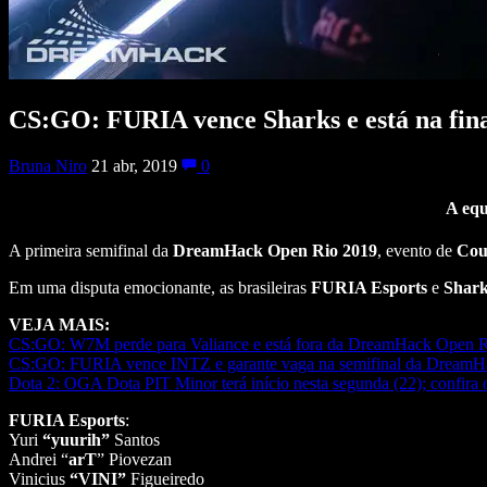
CS:GO: FURIA vence Sharks e está na fi
Bruna Niro
21 abr, 2019
0
A equ
A primeira semifinal da
DreamHack Open Rio 2019
, evento de
Coun
Em uma disputa emocionante, as brasileiras
FURIA Esports
e
Shark
VEJA MAIS:
CS:GO: W7M perde para Valiance e está fora da DreamHack Open 
CS:GO: FURIA vence INTZ e garante vaga na semifinal da Dream
Dota 2: OGA Dota PIT Minor terá início nesta segunda (22); confira 
FURIA Esports
:
Yuri
“yuurih”
Santos
Andrei “
arT
” Piovezan
Vinicius
“VINI”
Figueiredo