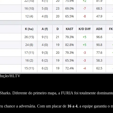
odução/HLTV
 Sharks. Diferente do primeiro mapa, a FURIA foi totalmente dominante
u chance a adversária. Com um placar de
16 a 4
, a equipe garantiu o 