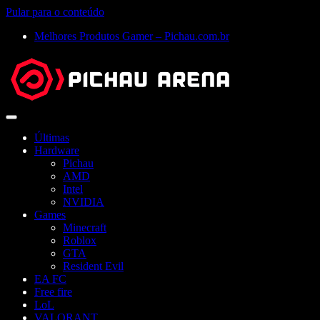
Pular para o conteúdo
Melhores Produtos Gamer – Pichau.com.br
Abrir
menu
Últimas
Hardware
Pichau
AMD
Intel
NVIDIA
Games
Minecraft
Roblox
GTA
Resident Evil
EA FC
Free fire
LoL
VALORANT