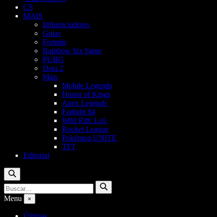
CS
MAIS
Influenciadores
Guias
Fortnite
Rainbow Six Siege
PUBG
Dota 2
Mais
Mobile Legends
Honor of Kings
Apex Legends
Farlight 84
Wild Rift: LoL
Rocket League
Pokémon UNITE
TFT
Editorial
Buscar
Buscar
Buscar
por:
Menu
×
Últimas