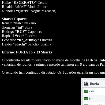
Kaike
“KSCERATO”
Cerato
Rinaldo
“ableJ”
Moda Júnior
Nicholas
“guerri”
Nogueira (coach)
Sharks Esports:
Renato
“nak”
Nakano
Jhonatan “
jnt
” Silva
Rodrigo
“RCF”
Caponero
Raphael
“exit”
Lacerda
Leonardo
“leo_drunky”
Oliveira
Hélder
“coachi”
Sancho (coach)
Inferno: FURIA 16 x 13 Sharks
O confronto brasileiro teve início no mapa de escolha da FURIA,
Inf
vantagem de rounds, a primeira metade terminou em 9 a 6 para os Pan
O segundo half continuou disputado. Os Tubarões garantiram novame