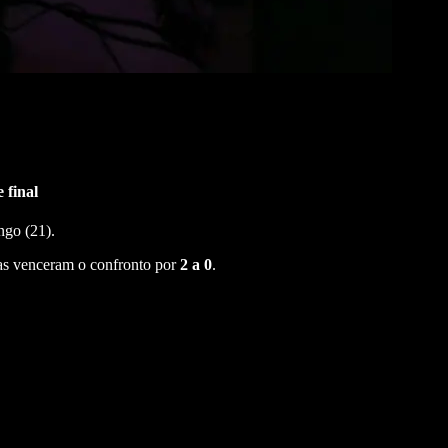
 final
go (21).
ras venceram o confronto por
2 a 0
.