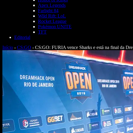
Apex Legends
Farlight 84
Wild Rift: LoL
Rocket League
Pokémon UNITE
TFT
Editorial
Início
-
CS:GO
-
CS:GO: FURIA vence Sharks e está na final da D