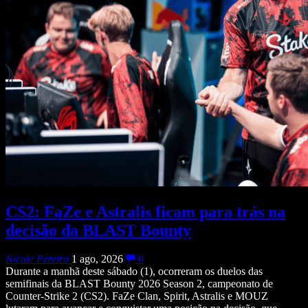
CS2: FaZe e Astralis ficam para trás na
decisão da BLAST Bounty
Nicole Pereira
1 ago, 2026
0
Durante a manhã deste sábado (1), ocorreram os duelos das
semifinais da BLAST Bounty 2026 Season 2, campeonato de
Counter-Strike 2 (CS2). FaZe Clan, Spirit, Astralis e MOUZ