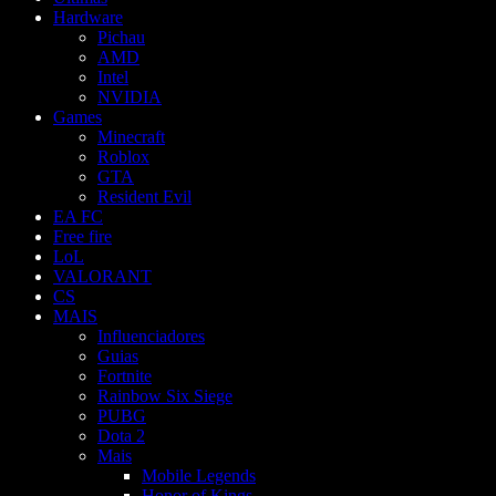
Hardware
Pichau
AMD
Intel
NVIDIA
Games
Minecraft
Roblox
GTA
Resident Evil
EA FC
Free fire
LoL
VALORANT
CS
MAIS
Influenciadores
Guias
Fortnite
Rainbow Six Siege
PUBG
Dota 2
Mais
Mobile Legends
Honor of Kings