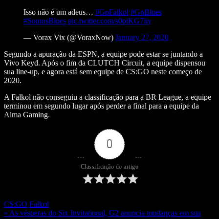
Isso não é um adeus…
#GoFalkol
#GoBlues
#SomosBlues
pic.twitter.com/s0piKG7iiy
— Vorax Vix (@VoraxNow)
January 27, 2020
Segundo a apuração da ESPN, a equipe pode estar se juntando a
Vivo Keyd. Após o fim da CLUTCH Circuit, a equipe dispensou
sua line-up, e agora está sem equipe de CS:GO neste começo de
2020.
A Falkol não conseguiu a classificação para a BR League, a equipe
terminou em segundo lugar após perder a final para a equipe da
Alma Gaming.
0
Classificação do artigo
CS:GO
Falkol
« As vésperas do Six Invitational, G2 anuncia mudanças em sua