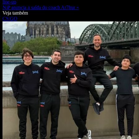
line-up
NiP anuncia a saída do coach Ar7hur »
Veja também
CS:GO