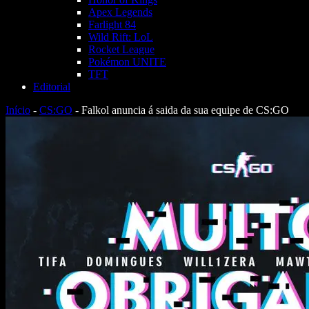
Apex Legends
Farlight 84
Wild Rift: LoL
Rocket League
Pokémon UNITE
TFT
Editorial
Início
-
CS:GO
-
Falkol anuncia á saida da sua equipe de CS:GO