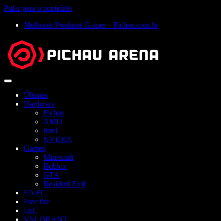
Pular para o conteúdo
Melhores Produtos Gamer – Pichau.com.br
Abrir
menu
Últimas
Hardware
Pichau
AMD
Intel
NVIDIA
Games
Minecraft
Roblox
GTA
Resident Evil
EA FC
Free fire
LoL
VALORANT