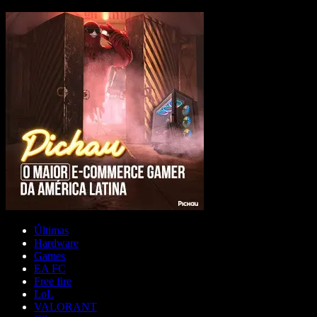
Últimas
Hardware
Games
EA FC
Free fire
LoL
VALORANT