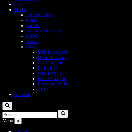
CS
MAIS
Influenciadores
Guias
Fortnite
Rainbow Six Siege
PUBG
Dota 2
Mais
Mobile Legends
Honor of Kings
Apex Legends
Farlight 84
Wild Rift: LoL
Rocket League
Pokémon UNITE
TFT
Editorial
Buscar
Buscar
Buscar
por:
Menu
×
Últimas