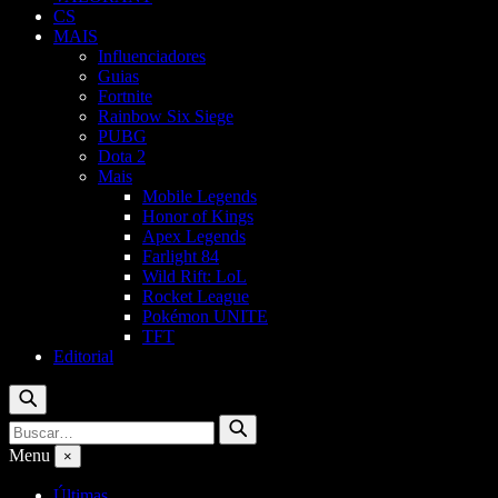
CS
MAIS
Influenciadores
Guias
Fortnite
Rainbow Six Siege
PUBG
Dota 2
Mais
Mobile Legends
Honor of Kings
Apex Legends
Farlight 84
Wild Rift: LoL
Rocket League
Pokémon UNITE
TFT
Editorial
Buscar
Buscar
Buscar
por:
Menu
×
Últimas