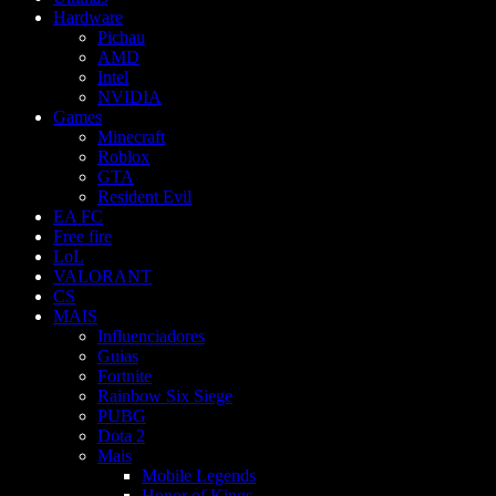
Hardware
Pichau
AMD
Intel
NVIDIA
Games
Minecraft
Roblox
GTA
Resident Evil
EA FC
Free fire
LoL
VALORANT
CS
MAIS
Influenciadores
Guias
Fortnite
Rainbow Six Siege
PUBG
Dota 2
Mais
Mobile Legends
Honor of Kings