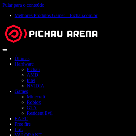
Pular para o conteúdo
Melhores Produtos Gamer – Pichau.com.br
Abrir
menu
Últimas
Hardware
Pichau
AMD
Intel
NVIDIA
Games
Minecraft
Roblox
GTA
Resident Evil
EA FC
Free fire
LoL
VALORANT