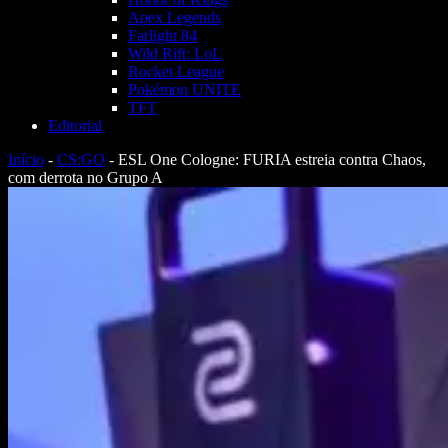
Apex Legends
Farlight 84
Wild Rift: LoL
Rocket League
Pokémon UNITE
TFT
Editorial
Início
-
CS:GO
-
ESL One Cologne: FURIA estreia contra Chaos,
com derrota no Grupo A