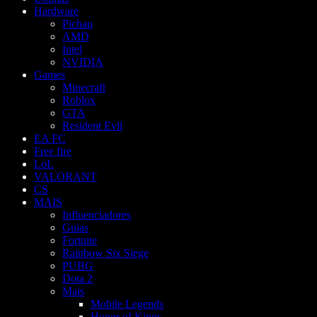
Hardware
Pichau
AMD
Intel
NVIDIA
Games
Minecraft
Roblox
GTA
Resident Evil
EA FC
Free fire
LoL
VALORANT
CS
MAIS
Influenciadores
Guias
Fortnite
Rainbow Six Siege
PUBG
Dota 2
Mais
Mobile Legends
Honor of Kings