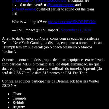
@RebirthHQ
,
@MythicRebornGG
& Rugratz are
invited to the event! 🔥
@teamoneesports
and
@YeahGaming
qualified earlier to round out the team
list!
Who is winning it?! 👀
pic.twitter.com/dRvDRPFYKe
— ESL Impact (@ESLImpact)
November 11, 2020
A região da América do Norte conta com as equipes brasileiras
Team oNe e Yeah Gaming na disputa, enquanto a norte-americana
Triumph tem em sua escalação o coach brasileiro o Marcos
“tacitus”.
O torneio conta com dois grupos de quatro equipes e será realizado
com partidas MD3, o formato será de dupla eliminação, no qual
duas equipes avançam para as semifinais do torneio. A premiação
será de US$ 70 mil e dará 615 pontos da ESL Pro Tour.
Confira as equipes participantes da DreamHack Masters Winter
2020 NA:
Chaos
Triumph
Rebirth
Rugratz