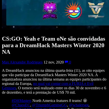
CS:GO: Yeah e Team oNe são convidadas
para a DreamHack Masters Winter 2020
NA
Max Alexandre Rodrigues
12 nov, 2020
0
A DreamHack anunciou na última quarta-feira (11), as oito equipes
que vão participar da DreamHack Masters Winter 2020 NA. A
organizadora anunciou na última semana as equipes participantes do
regional da Europa,
no qual vai contar com a FURIA e Evil
Geniuses
. O torneio será realizado entre os dias 30 de novembro e 6
de dezembro, e terá a premiação de US$ 70 mil.
#DHMasters
North America features 8 teams! 🤩
@ChaosEC
,
@TriumphGamingGG
,
@whalersgg
,