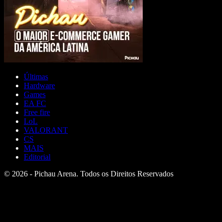
Últimas
Hardware
Games
EA FC
Free fire
LoL
VALORANT
CS
MAIS
Editorial
© 2026 - Pichau Arena. Todos os Direitos Reservados