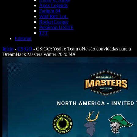
Apex Legends
Farlight 84
Wild Rift: LoL
Rocket League
Pokémon UNITE
TFT
Editorial
Início
-
CS:GO
-
CS:GO: Yeah e Team oNe são convidadas para a
DreamHack Masters Winter 2020 NA