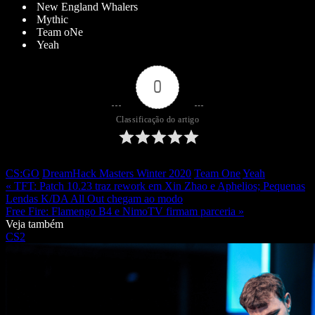
New England Whalers
Mythic
Team oNe
Yeah
0
Classificação do artigo
CS:GO
DreamHack Masters Winter 2020
Team One
Yeah
« TFT: Patch 10.23 traz rework em Xin Zhao e Aphelios; Pequenas
Lendas K/DA All Out chegam ao modo
Free Fire: Flamengo B4 e NimoTV firmam parceria »
Veja também
CS2