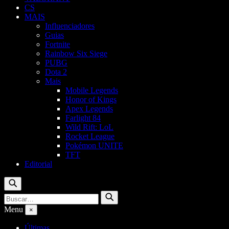
CS
MAIS
Influenciadores
Guias
Fortnite
Rainbow Six Siege
PUBG
Dota 2
Mais
Mobile Legends
Honor of Kings
Apex Legends
Farlight 84
Wild Rift: LoL
Rocket League
Pokémon UNITE
TFT
Editorial
Buscar
Buscar
Buscar
por:
Menu
×
Últimas