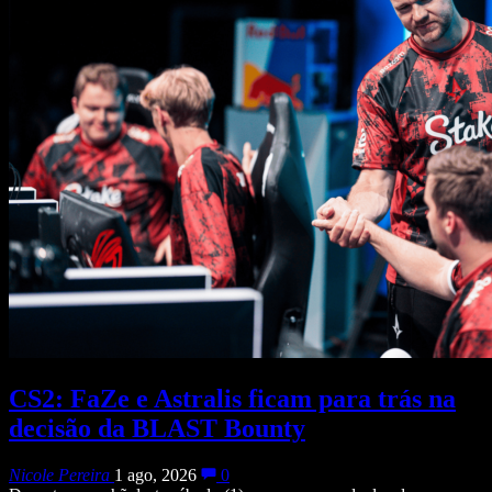
CS2: FaZe e Astralis ficam para trás na
decisão da BLAST Bounty
Nicole Pereira
1 ago, 2026
0