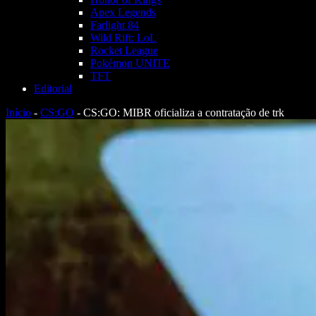
Apex Legends
Farlight 84
Wild Rift: LoL
Rocket League
Pokémon UNITE
TFT
Editorial
Início
-
CS:GO
-
CS:GO: MIBR oficializa a contratação de trk