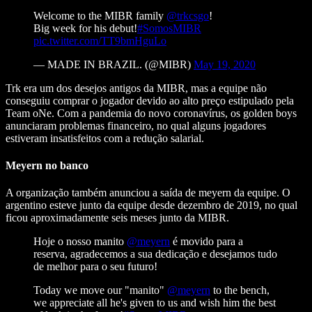
Welcome to the MIBR family
@trkcsgo
!
Big week for his debut!
#SomosMIBR
pic.twitter.com/TT9bmHguLo
— MADE IN BRAZIL. (@MIBR)
May 19, 2020
Trk era um dos desejos antigos da MIBR, mas a equipe não
conseguiu comprar o jogador devido ao alto preço estipulado pela
Team oNe. Com a pandemia do novo coronavírus, os golden boys
anunciaram problemas financeiro, no qual alguns jogadores
estiveram insatisfeitos com a redução salarial.
Meyern no banco
A organização também anunciou a saída de meyern da equipe. O
argentino esteve junto da equipe desde dezembro de 2019, no qual
ficou aproximadamente seis meses junto da MIBR.
Hoje o nosso manito
@meyern
é movido para a
reserva, agradecemos a sua dedicação e desejamos tudo
de melhor para o seu futuro!
Today we move our "manito"
@meyern
to the bench,
we appreciate all he's given to us and wish him the best