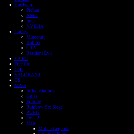
Hardware
Pichau
AMD
Intel
NVIDIA
Games
Minecraft
Roblox
GTA
Resident Evil
EA FC
Free fire
LoL
VALORANT
CS
MAIS
Influenciadores
Guias
Fortnite
Rainbow Six Siege
PUBG
Dota 2
Mais
Mobile Legends
Honor of Kings