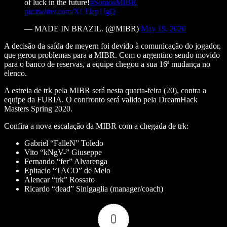
of luck in the future!
#SomosMIBR
pic.twitter.com/XLTlep1IgQ
— MADE IN BRAZIL. (@MIBR)
May 19, 2020
A decisão da saída de meyern foi devido à comunicação do jogador,
que gerou problemas para a MIBR. Com o argentino sendo movido
para o banco de reservas, a equipe chegou a sua 16ª mudança no
elenco.
A estreia de trk pela MIBR será nesta quarta-feira (20), contra a
equipe da FURIA. O confronto será valido pela DreamHack
Masters Spring 2020.
Confira a nova escalação da MIBR com a chegada de trk:
Gabriel “FalleN” Toledo
Vito “kNgV-” Giuseppe
Fernando “fer” Alvarenga
Epitacio “TACO” de Melo
Alencar “trk” Rossato
Ricardo “dead” Sinigaglia (manager/coach)
0