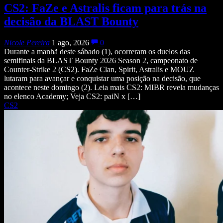
CS2: FaZe e Astralis ficam para trás na
decisão da BLAST Bounty
Nicole Pereira
1 ago, 2026
0
Durante a manhã deste sábado (1), ocorreram os duelos das
semifinais da BLAST Bounty 2026 Season 2, campeonato de
Counter-Strike 2 (CS2). FaZe Clan, Spirit, Astralis e MOUZ
lutaram para avançar e conquistar uma posição na decisão, que
acontece neste domingo (2). Leia mais CS2: MIBR revela mudanças
no elenco Academy; Veja CS2: paiN x […]
CS2