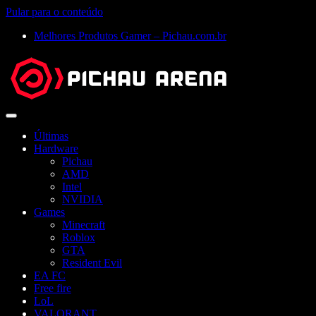
Pular para o conteúdo
Melhores Produtos Gamer – Pichau.com.br
Abrir
menu
Últimas
Hardware
Pichau
AMD
Intel
NVIDIA
Games
Minecraft
Roblox
GTA
Resident Evil
EA FC
Free fire
LoL
VALORANT