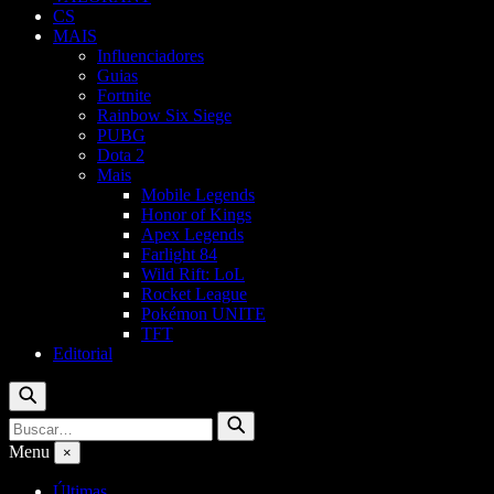
CS
MAIS
Influenciadores
Guias
Fortnite
Rainbow Six Siege
PUBG
Dota 2
Mais
Mobile Legends
Honor of Kings
Apex Legends
Farlight 84
Wild Rift: LoL
Rocket League
Pokémon UNITE
TFT
Editorial
Buscar
Buscar
Buscar
por:
Menu
×
Últimas