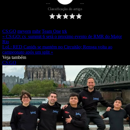
Classificação do artigo
CS:GO
meyern
mibr
Team One
trk
« CS:GO: cs_summit 6 será o proximo evento de RMR do Major
Rio
LoL: RED Canids se mantém no Circuitão; Rensga volta ao
campeonato após um split »
Veja também
CS:GO