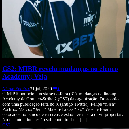
CS2: MIBR revela mudanças no elenco
Academy; Veja
Nicole Pereira
31 jul, 2026
0
O MIBR anunciou, nesta sexta-feira (31), mudanças na line-up
Academy de Counter-Strike 2 (CS2) da organização. De acordo
com uma publicação feita no X (antigo Twitter), Felipe “fl4sh”
Porfirio, Marcos “Jerr1” Maier e Lucas “lkz” Vicente foram
colocados no banco de reservas e estão livres para ouvir propostas.
No entanto, ainda estão sob contrato. Leia […]
CS2