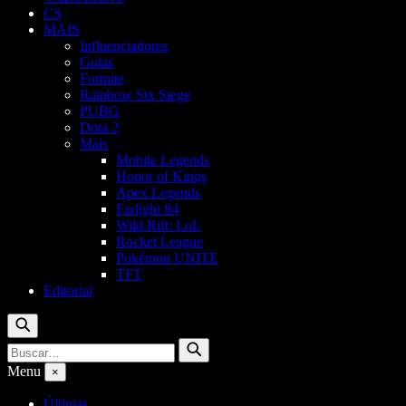
CS
MAIS
Influenciadores
Guias
Fortnite
Rainbow Six Siege
PUBG
Dota 2
Mais
Mobile Legends
Honor of Kings
Apex Legends
Farlight 84
Wild Rift: LoL
Rocket League
Pokémon UNITE
TFT
Editorial
Buscar
Buscar
Buscar
por:
Menu
×
Últimas