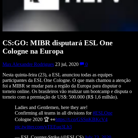
CS:GO: MIBR disputará ESL One
Cologne na Europa
Max Alexandre Rodrigues
23 jul, 2020
0
Nesta quinta-feira (23), a ESL anunciou todas as equipes
participantes da ESL One Cologne. O que mais chamou a atenção
foi a MIBR se mudar para a região da Europa para disputar o
torneio online. Os brasileiros vão realizar um bootcamp e disputa o
torneio com a premiação de US$: 500.000 (R$ 1,6 milhão).
Ladies and Gentlemen, here they are!
Confirming all teams in all divisions for
#ESLOne
Cologne 2020 🏆 👀
https://t.co/GSSnKBKcV4
pic.twitter.com/vTEEuq3Lh3
— ESL Counter-Strike (@ESLCS)
July 23, 2020