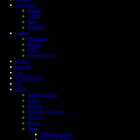
Hardware
Pichau
AMD
Intel
NVIDIA
Games
Minecraft
Roblox
GTA
Resident Evil
EA FC
Free fire
LoL
VALORANT
CS
MAIS
Influenciadores
Guias
Fortnite
Rainbow Six Siege
PUBG
Dota 2
Mais
Mobile Legends
Honor of Kings