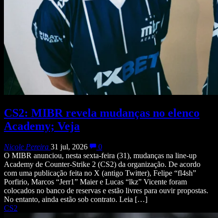
CS2: MIBR revela mudanças no elenco
Academy; Veja
Nicole Pereira
31 jul, 2026
0
O MIBR anunciou, nesta sexta-feira (31), mudanças na line-up
Academy de Counter-Strike 2 (CS2) da organização. De acordo
com uma publicação feita no X (antigo Twitter), Felipe “fl4sh”
Porfirio, Marcos “Jerr1” Maier e Lucas “lkz” Vicente foram
colocados no banco de reservas e estão livres para ouvir propostas.
No entanto, ainda estão sob contrato. Leia […]
CS2