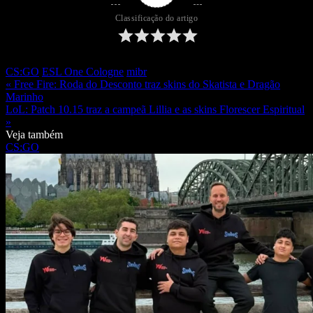
Classificação do artigo
CS:GO
ESL One Cologne
mibr
« Free Fire: Roda do Desconto traz skins do Skatista e Dragão
Marinho
LoL: Patch 10.15 traz a campeã Lillia e as skins Florescer Espiritual
»
Veja também
CS:GO