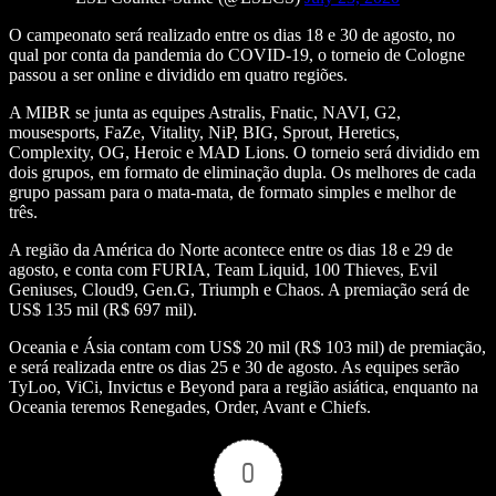
O campeonato será realizado entre os dias 18 e 30 de agosto, no
qual por conta da pandemia do COVID-19, o torneio de Cologne
passou a ser online e dividido em quatro regiões.
A MIBR se junta as equipes Astralis, Fnatic, NAVI, G2,
mousesports, FaZe, Vitality, NiP, BIG, Sprout, Heretics,
Complexity, OG, Heroic e MAD Lions. O torneio será dividido em
dois grupos, em formato de eliminação dupla. Os melhores de cada
grupo passam para o mata-mata, de formato simples e melhor de
três.
A região da América do Norte acontece entre os dias 18 e 29 de
agosto, e conta com FURIA, Team Liquid, 100 Thieves, Evil
Geniuses, Cloud9, Gen.G, Triumph e Chaos. A premiação será de
US$ 135 mil (R$ 697 mil).
Oceania e Ásia contam com US$ 20 mil (R$ 103 mil) de premiação,
e será realizada entre os dias 25 e 30 de agosto. As equipes serão
TyLoo, ViCi, Invictus e Beyond para a região asiática, enquanto na
Oceania teremos Renegades, Order, Avant e Chiefs.
0