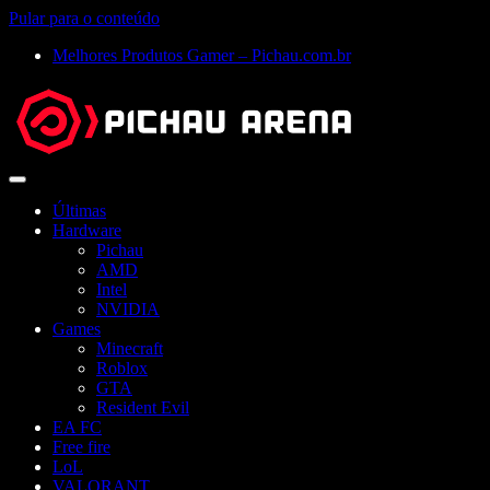
Pular para o conteúdo
Melhores Produtos Gamer – Pichau.com.br
Abrir
menu
Últimas
Hardware
Pichau
AMD
Intel
NVIDIA
Games
Minecraft
Roblox
GTA
Resident Evil
EA FC
Free fire
LoL
VALORANT