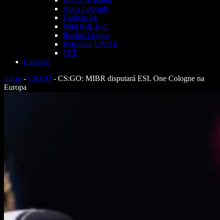
Apex Legends
Farlight 84
Wild Rift: LoL
Rocket League
Pokémon UNITE
TFT
Editorial
Início
-
CS:GO
-
CS:GO: MIBR disputará ESL One Cologne na
Europa