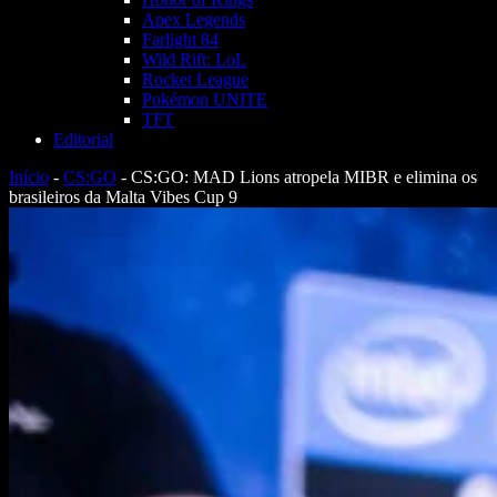
Apex Legends
Farlight 84
Wild Rift: LoL
Rocket League
Pokémon UNITE
TFT
Editorial
Início
-
CS:GO
-
CS:GO: MAD Lions atropela MIBR e elimina os
brasileiros da Malta Vibes Cup 9