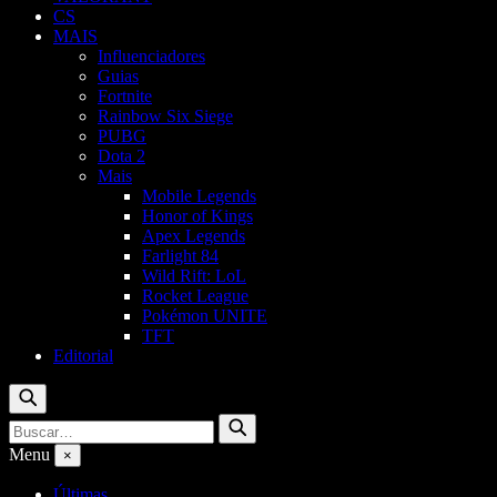
CS
MAIS
Influenciadores
Guias
Fortnite
Rainbow Six Siege
PUBG
Dota 2
Mais
Mobile Legends
Honor of Kings
Apex Legends
Farlight 84
Wild Rift: LoL
Rocket League
Pokémon UNITE
TFT
Editorial
Buscar
Buscar
Buscar
por:
Menu
×
Últimas