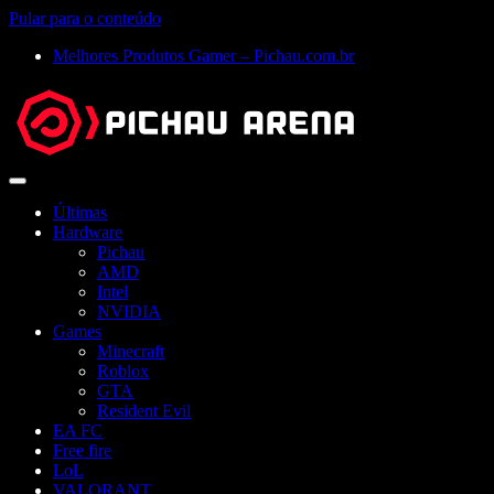
Pular para o conteúdo
Melhores Produtos Gamer – Pichau.com.br
Abrir
menu
Últimas
Hardware
Pichau
AMD
Intel
NVIDIA
Games
Minecraft
Roblox
GTA
Resident Evil
EA FC
Free fire
LoL
VALORANT