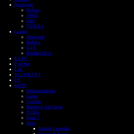
Hardware
Pichau
AMD
Intel
NVIDIA
Games
Minecraft
Roblox
GTA
Resident Evil
EA FC
Free fire
LoL
VALORANT
CS
MAIS
Influenciadores
Guias
Fortnite
Rainbow Six Siege
PUBG
Dota 2
Mais
Mobile Legends
Honor of Kings