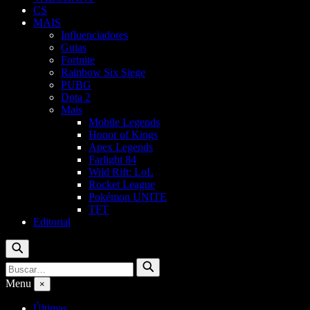
CS
MAIS
Influenciadores
Guias
Fortnite
Rainbow Six Siege
PUBG
Dota 2
Mais
Mobile Legends
Honor of Kings
Apex Legends
Farlight 84
Wild Rift: LoL
Rocket League
Pokémon UNITE
TFT
Editorial
Buscar
Buscar
Buscar
por:
Menu
×
Últimas