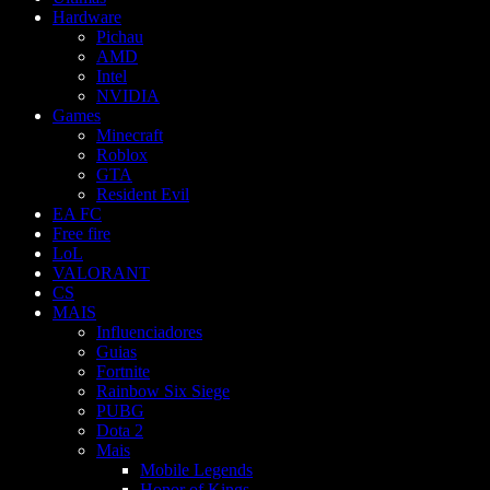
Hardware
Pichau
AMD
Intel
NVIDIA
Games
Minecraft
Roblox
GTA
Resident Evil
EA FC
Free fire
LoL
VALORANT
CS
MAIS
Influenciadores
Guias
Fortnite
Rainbow Six Siege
PUBG
Dota 2
Mais
Mobile Legends
Honor of Kings