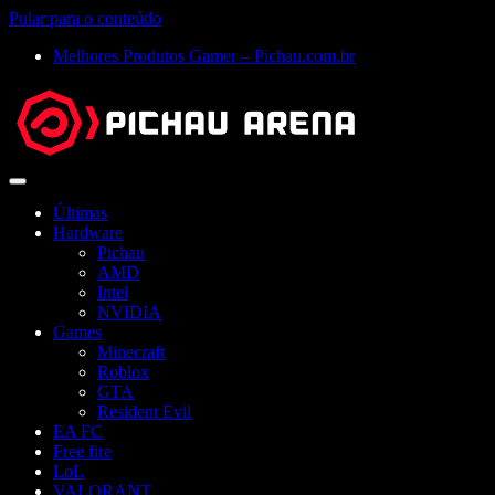
Pular para o conteúdo
Melhores Produtos Gamer – Pichau.com.br
Abrir
menu
Últimas
Hardware
Pichau
AMD
Intel
NVIDIA
Games
Minecraft
Roblox
GTA
Resident Evil
EA FC
Free fire
LoL
VALORANT