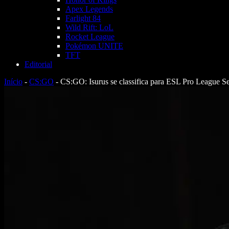
Apex Legends
Farlight 84
Wild Rift: LoL
Rocket League
Pokémon UNITE
TFT
Editorial
Início
-
CS:GO
-
CS:GO: Isurus se classifica para ESL Pro League S