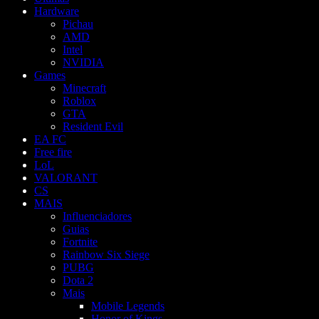
Hardware
Pichau
AMD
Intel
NVIDIA
Games
Minecraft
Roblox
GTA
Resident Evil
EA FC
Free fire
LoL
VALORANT
CS
MAIS
Influenciadores
Guias
Fortnite
Rainbow Six Siege
PUBG
Dota 2
Mais
Mobile Legends
Honor of Kings