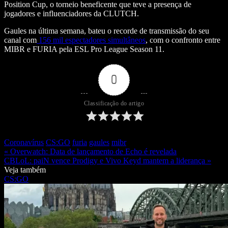
Position Cup, o torneio beneficente que teve a presença de
jogadores e influenciadores da CLUTCH.
Gaules na última semana, bateu o recorde de transmissão do seu
canal com
156 mil espectadores simultâneos
, com o confronto entre
MIBR e FURIA pela ESL Pro League Season 11.
0
Classificação do artigo
Coronavírus
CS:GO
furia
gaules
mibr
« Overwatch: Data de lançamento de Echo é revelada
CBLoL: paiN vence Prodigy e Vivo Keyd mantem a liderança »
Veja também
CS:GO