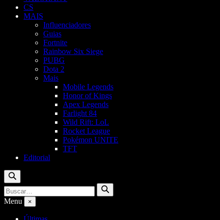
CS
MAIS
Influenciadores
Guias
Fortnite
Rainbow Six Siege
PUBG
Dota 2
Mais
Mobile Legends
Honor of Kings
Apex Legends
Farlight 84
Wild Rift: LoL
Rocket League
Pokémon UNITE
TFT
Editorial
Buscar
Buscar
Buscar
por:
Menu
×
Últimas