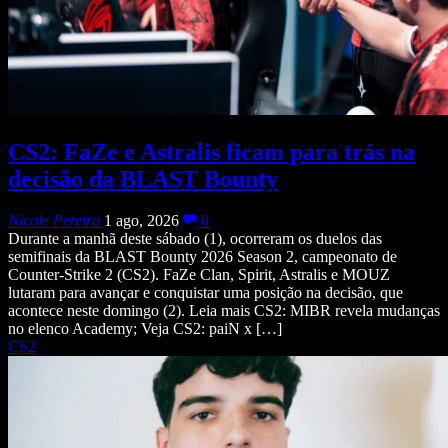
CS2: FaZe e Astralis ficam para trás na
decisão da BLAST Bounty
Nicole Pereira
1 ago, 2026
0
Durante a manhã deste sábado (1), ocorreram os duelos das
semifinais da BLAST Bounty 2026 Season 2, campeonato de
Counter-Strike 2 (CS2). FaZe Clan, Spirit, Astralis e MOUZ
lutaram para avançar e conquistar uma posição na decisão, que
acontece neste domingo (2). Leia mais CS2: MIBR revela mudanças
no elenco Academy; Veja CS2: paiN x […]
CS2