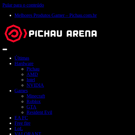
Pular para o conteúdo
Melhores Produtos Gamer – Pichau.com.br
Abrir
menu
Últimas
Hardware
Pichau
AMD
Intel
NVIDIA
Games
Minecraft
Roblox
GTA
Resident Evil
EA FC
Free fire
LoL
VALORANT