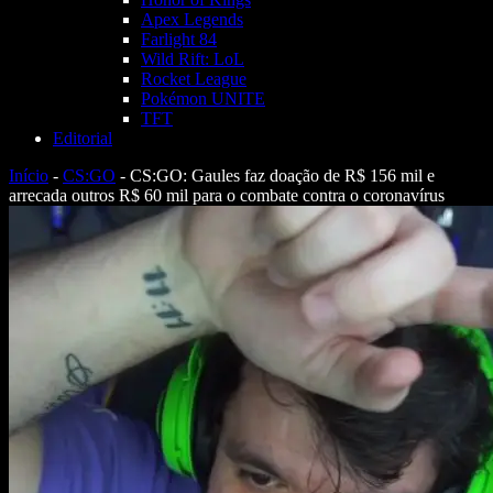
Apex Legends
Farlight 84
Wild Rift: LoL
Rocket League
Pokémon UNITE
TFT
Editorial
Início
-
CS:GO
-
CS:GO: Gaules faz doação de R$ 156 mil e
arrecada outros R$ 60 mil para o combate contra o coronavírus