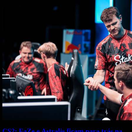
CS2: FaZe e Astralis ficam para trás na