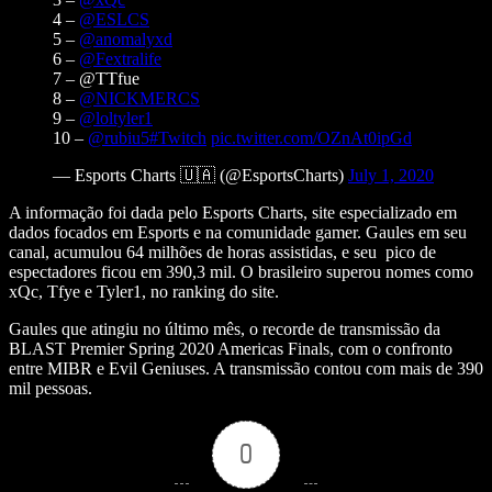
4 –
@ESLCS
5 –
@anomalyxd
6 –
@Fextralife
7 – @TTfue
8 –
@NICKMERCS
9 –
@loltyler1
10 –
@rubiu5
#Twitch
pic.twitter.com/OZnAt0ipGd
— Esports Charts 🇺🇦 (@EsportsCharts)
July 1, 2020
A informação foi dada pelo Esports Charts, site especializado em
dados focados em Esports e na comunidade gamer. Gaules em seu
canal, acumulou 64 milhões de horas assistidas, e seu pico de
espectadores ficou em 390,3 mil. O brasileiro superou nomes como
xQc, Tfye e Tyler1, no ranking do site.
Gaules que atingiu no último mês, o recorde de transmissão da
BLAST Premier Spring 2020 Americas Finals, com o confronto
entre MIBR e Evil Geniuses. A transmissão contou com mais de 390
mil pessoas.
0