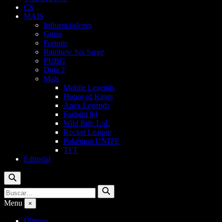
CS
MAIS
Influenciadores
Guias
Fortnite
Rainbow Six Siege
PUBG
Dota 2
Mais
Mobile Legends
Honor of Kings
Apex Legends
Farlight 84
Wild Rift: LoL
Rocket League
Pokémon UNITE
TFT
Editorial
Buscar
Buscar
Buscar
por:
Menu
×
Últimas