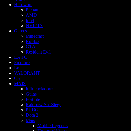
Hardware
Pichau
AMD
Intel
NVIDIA
Games
Minecraft
Roblox
GTA
Resident Evil
EA FC
Free fire
LoL
VALORANT
CS
MAIS
Influenciadores
Guias
Fortnite
Rainbow Six Siege
PUBG
Dota 2
Mais
Mobile Legends
Honor of Kings