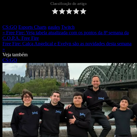
Classificação do artigo
CS:GO
Esports Charts
gaules
Twitch
« Free Fire: Veja tabela atualizada com os pontos da 8ª semana da
C.O.P.A. Free Fire
Free Fire: Calça Angelical e Evelyn são as novidades desta semana
»
Veja também
CS:GO