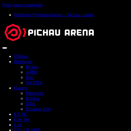
Pular para o conteúdo
Melhores Produtos Gamer – Pichau.com.br
Abrir
menu
Últimas
Hardware
Pichau
AMD
Intel
NVIDIA
Games
Minecraft
Roblox
GTA
Resident Evil
EA FC
Free fire
LoL
VALORANT