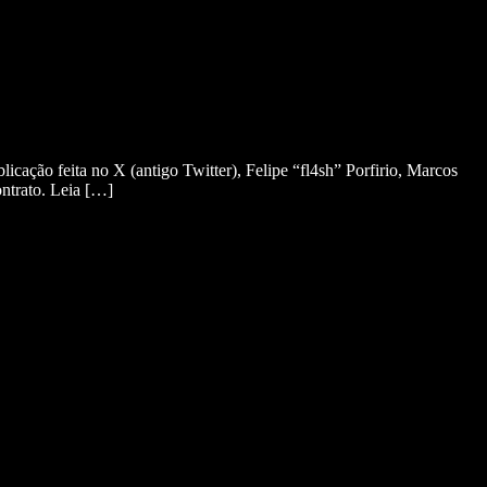
ação feita no X (antigo Twitter), Felipe “fl4sh” Porfirio, Marcos
ontrato. Leia […]