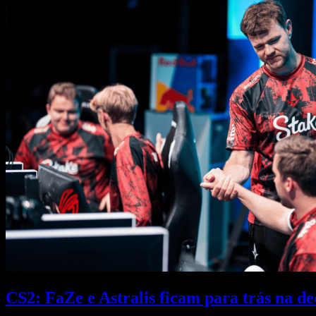
CS2: FaZe e Astralis ficam para trás na 