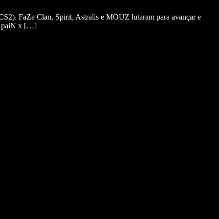
S2). FaZe Clan, Spirit, Astralis e MOUZ lutaram para avançar e
: paiN x […]