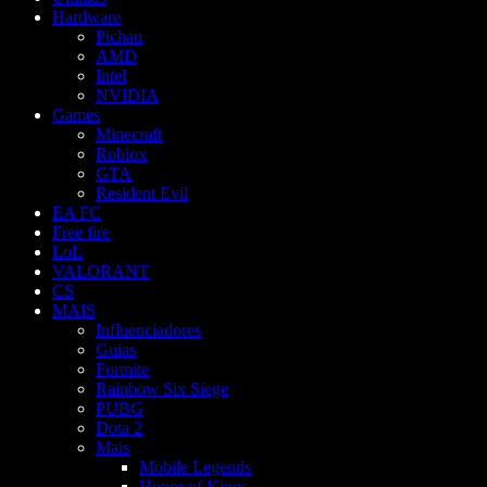
Hardware
Pichau
AMD
Intel
NVIDIA
Games
Minecraft
Roblox
GTA
Resident Evil
EA FC
Free fire
LoL
VALORANT
CS
MAIS
Influenciadores
Guias
Fortnite
Rainbow Six Siege
PUBG
Dota 2
Mais
Mobile Legends
Honor of Kings