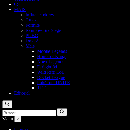
CS
MAIS
Influenciadores
Guias
Fortnite
Rainbow Six Siege
PUBG
Dota 2
Mais
Mobile Legends
Honor of Kings
Apex Legends
Farlight 84
Wild Rift: LoL
Rocket League
Pokémon UNITE
TFT
Editorial
Buscar
Buscar
Buscar
por:
Menu
×
Últimas