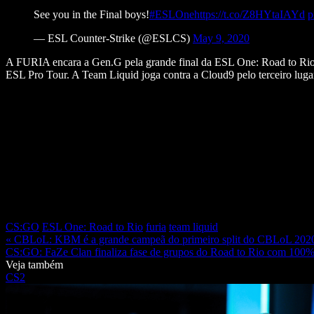
See you in the Final boys!
#ESLOne
https://t.co/Z8HYtaIAYd
p
— ESL Counter-Strike (@ESLCS)
May 9, 2020
A FURIA encara a Gen.G pela grande final da ESL One: Road to Rio 
ESL Pro Tour. A Team Liquid joga contra a Cloud9 pelo terceiro luga
CS:GO
ESL One: Road to Rio
furia
team liquid
« CBLoL: KBM é a grande campeã do primeiro split do CBLoL 202
CS:GO: FaZe Clan finaliza fase de grupos do Road to Rio com 100% 
Veja também
CS2