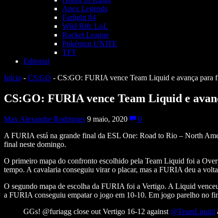
Apex Legends
Farlight 84
Wild Rift: LoL
Rocket League
Pokémon UNITE
TFT
Editorial
Início
-
CS:GO
-
CS:GO: FURIA vence Team Liquid e avança para f
CS:GO: FURIA vence Team Liquid e avanç
Max Alexandre Rodrigues
9 maio, 2020
0
A FURIA está na grande final da ESL One: Road to Rio – North Amer
final neste domingo.
O primeiro mapa do confronto escolhido pela Team Liquid foi a Overp
tempo. A cavalaria conseguiu virar o placar, mas a FURIA deu a volt
O segundo mapa de escolha da FURIA foi a Vertigo. A Liquid venceu o
a FURIA conseguiu empatar o jogo em 10-10. Em jogo parelho no fim
GGs! @furiagg close out Vertigo 16-12 against
@TeamLiquid