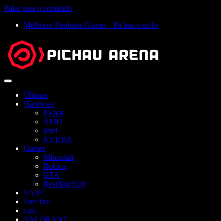
Pular para o conteúdo
Melhores Produtos Gamer – Pichau.com.br
Abrir
menu
Últimas
Hardware
Pichau
AMD
Intel
NVIDIA
Games
Minecraft
Roblox
GTA
Resident Evil
EA FC
Free fire
LoL
VALORANT