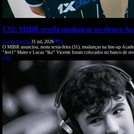
CS2: MIBR revela mudanças no elenco Ac
Nicole Pereira
31 jul, 2026
0
O MIBR anunciou, nesta sexta-feira (31), mudanças na line-up Academ
“Jerr1” Maier e Lucas “lkz” Vicente foram colocados no banco de reser
CS2