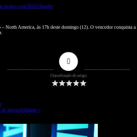
ic.twitter.com/3EbE9Iam8o
– North America, às 17h deste domingo (12). O vencedor conquista a
r.
0
Classificação do artigo
0
de invencibilidade »