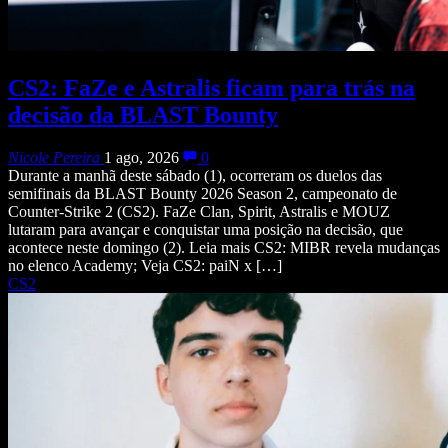
CS2: FaZe e Astralis ficam para trás na
decisão da BLAST Bounty
Nicole Pereira
1 ago, 2026
0
Durante a manhã deste sábado (1), ocorreram os duelos das
semifinais da BLAST Bounty 2026 Season 2, campeonato de
Counter-Strike 2 (CS2). FaZe Clan, Spirit, Astralis e MOUZ
lutaram para avançar e conquistar uma posição na decisão, que
acontece neste domingo (2). Leia mais CS2: MIBR revela mudanças
no elenco Academy; Veja CS2: paiN x […]
CS2