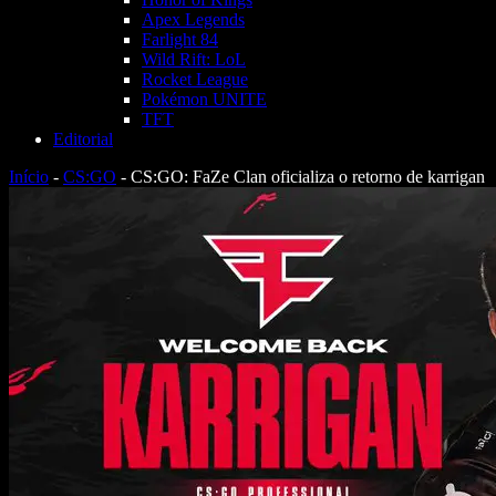
Apex Legends
Farlight 84
Wild Rift: LoL
Rocket League
Pokémon UNITE
TFT
Editorial
Início
-
CS:GO
-
CS:GO: FaZe Clan oficializa o retorno de karrigan