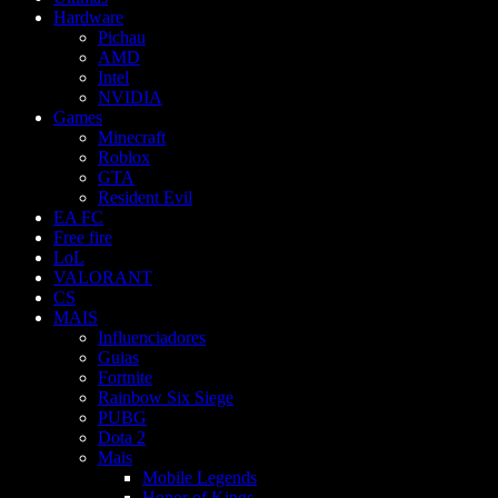
Hardware
Pichau
AMD
Intel
NVIDIA
Games
Minecraft
Roblox
GTA
Resident Evil
EA FC
Free fire
LoL
VALORANT
CS
MAIS
Influenciadores
Guias
Fortnite
Rainbow Six Siege
PUBG
Dota 2
Mais
Mobile Legends
Honor of Kings