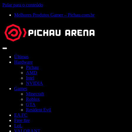
Pular para o conteúdo
Melhores Produtos Gamer – Pichau.com.br
Abrir
menu
Últimas
Hardware
Pichau
AMD
Intel
NVIDIA
Games
Minecraft
Roblox
GTA
Resident Evil
EA FC
Free fire
LoL
VALORANT