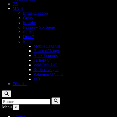
CS
MAIS
Influenciadores
Guias
Fortnite
Rainbow Six Siege
PUBG
Dota 2
Mais
Mobile Legends
Honor of Kings
Apex Legends
Farlight 84
Wild Rift: LoL
Rocket League
Pokémon UNITE
TFT
Editorial
Buscar
Buscar
Buscar
por:
Menu
×
Últimas