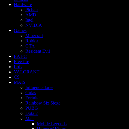
Hardware
Pichau
AMD
Intel
NVIDIA
Games
Minecraft
Roblox
GTA
Resident Evil
EA FC
Free fire
LoL
VALORANT
CS
MAIS
Influenciadores
Guias
Fortnite
Rainbow Six Siege
PUBG
Dota 2
Mais
Mobile Legends
Honor of Kings