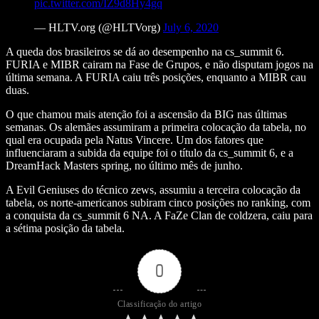
pic.twitter.com/IZ9d8Hy4gq
— HLTV.org (@HLTVorg)
July 6, 2020
A queda dos brasileiros se dá ao desempenho na cs_summit 6.
FURIA e MIBR cairam na Fase de Grupos, e não disputam jogos na
última semana. A FURIA caiu três posições, enquanto a MIBR cau
duas.
O que chamou mais atenção foi a ascensão da BIG nas últimas
semanas. Os alemães assumiram a primeira colocação da tabela, no
qual era ocupada pela Natus Vincere. Um dos fatores que
influenciaram a subida da equipe foi o título da cs_summit 6, e a
DreamHack Masters spring, no último mês de junho.
A Evil Geniuses do técnico zews, assumiu a terceira colocação da
tabela, os norte-americanos subiram cinco posições no ranking, com
a conquista da cs_summit 6 NA. A FaZe Clan de coldzera, caiu para
a sétima posição da tabela.
0
Classificação do artigo