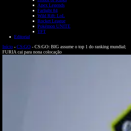
Apex Legends
Farlight 84
Wild Rift: LoL
Rocket League
Pokémon UNITE
TFT
Editorial
Início
-
CS:GO
-
CS:GO: BIG assume o top 1 do ranking mundial;
FURIA cai para nona colocação