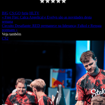
BIG
CS:GO
furia
HLTV
« Free Fire: Calça Angelical e Evelyn são as novidades desta
semana
Circuito Desafiante: RED permanece na liderança; Falkol e Rensga
pontuam »
Veja também
CS2