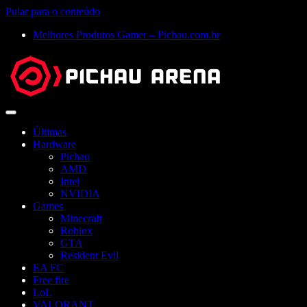
Pular para o conteúdo
Melhores Produtos Gamer – Pichau.com.br
Abrir
menu
Últimas
Hardware
Pichau
AMD
Intel
NVIDIA
Games
Minecraft
Roblox
GTA
Resident Evil
EA FC
Free fire
LoL
VALORANT