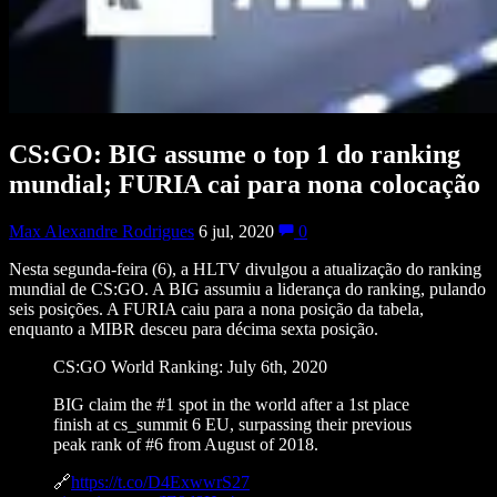
CS:GO: BIG assume o top 1 do ranking
mundial; FURIA cai para nona colocação
Max Alexandre Rodrigues
6 jul, 2020
0
Nesta segunda-feira (6), a HLTV divulgou a atualização do ranking
mundial de CS:GO. A BIG assumiu a liderança do ranking, pulando
seis posições. A FURIA caiu para a nona posição da tabela,
enquanto a MIBR desceu para décima sexta posição.
CS:GO World Ranking: July 6th, 2020
BIG claim the #1 spot in the world after a 1st place
finish at cs_summit 6 EU, surpassing their previous
peak rank of #6 from August of 2018.
🔗
https://t.co/D4ExwwrS27