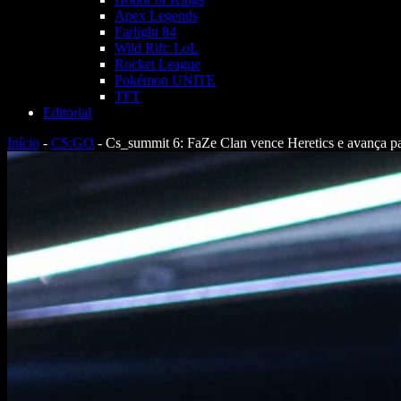
Apex Legends
Farlight 84
Wild Rift: LoL
Rocket League
Pokémon UNITE
TFT
Editorial
Início
-
CS:GO
-
Cs_summit 6: FaZe Clan vence Heretics e avança par