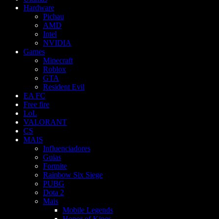
Hardware
Pichau
AMD
Intel
NVIDIA
Games
Minecraft
Roblox
GTA
Resident Evil
EA FC
Free fire
LoL
VALORANT
CS
MAIS
Influenciadores
Guias
Fortnite
Rainbow Six Siege
PUBG
Dota 2
Mais
Mobile Legends
Honor of Kings