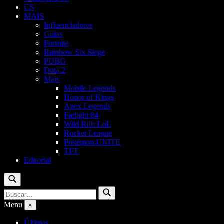
CS
MAIS
Influenciadores
Guias
Fortnite
Rainbow Six Siege
PUBG
Dota 2
Mais
Mobile Legends
Honor of Kings
Apex Legends
Farlight 84
Wild Rift: LoL
Rocket League
Pokémon UNITE
TFT
Editorial
Buscar
Buscar
Buscar
por:
Menu
×
Últimas