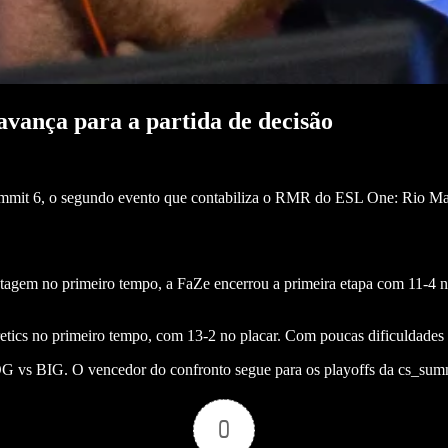
avança para a partida de decisão
ummit 6, o segundo evento que contabiliza o RMR do ESL One: Rio Majo
agem no primeiro tempo, a FaZe encerrou a primeira etapa com 11-4 n
retics no primeiro tempo, com 13-2 no placar. Com poucas dificuldad
OG vs BIG. O vencedor do confronto segue para os playoffs da cs_sum
0