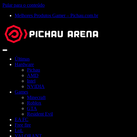
Pular para o conteúdo
Melhores Produtos Gamer – Pichau.com.br
Abrir
menu
Últimas
Hardware
Pichau
AMD
Intel
NVIDIA
Games
Minecraft
Roblox
GTA
Resident Evil
EA FC
Free fire
LoL
VALORANT