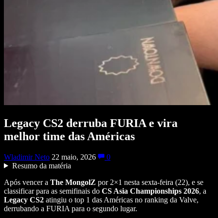
Legacy CS2 derruba FURIA e vira
melhor time das Américas
Wladimir Neto
22 maio, 2026
0
Resumo da matéria
Após vencer a
The MongolZ
por 2×1 nesta sexta-feira (22), e se
classificar para as semifinais do
CS Asia Championships 2026
, a
Legacy
CS2
atingiu o top 1 das Américas no ranking da Valve,
derrubando a FURIA para o segundo lugar.