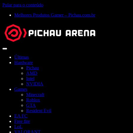
Pular para o conteúdo
Melhores Produtos Gamer – Pichau.com.br
Abrir
menu
Últimas
Hardware
Pichau
AMD
Intel
NVIDIA
Games
Minecraft
Roblox
GTA
Resident Evil
EA FC
Free fire
LoL
VALORANT