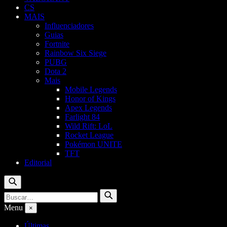
CS
MAIS
Influenciadores
Guias
Fortnite
Rainbow Six Siege
PUBG
Dota 2
Mais
Mobile Legends
Honor of Kings
Apex Legends
Farlight 84
Wild Rift: LoL
Rocket League
Pokémon UNITE
TFT
Editorial
Buscar
Buscar
Buscar
por:
Menu
×
Últimas