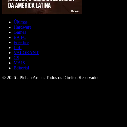
Últimas
Hardware
Games
EA FC
Free fire
LoL
VALORANT
CS
MAIS
Editorial
© 2026 - Pichau Arena. Todos os Direitos Reservados