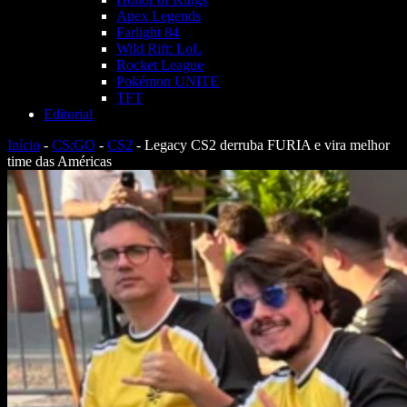
Apex Legends
Farlight 84
Wild Rift: LoL
Rocket League
Pokémon UNITE
TFT
Editorial
Início
-
CS:GO
-
CS2
-
Legacy CS2 derruba FURIA e vira melhor
time das Américas