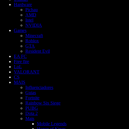
Hardware
Pichau
AMD
Intel
NVIDIA
Games
Minecraft
Roblox
GTA
Resident Evil
EA FC
Free fire
LoL
VALORANT
CS
MAIS
Influenciadores
Guias
Fortnite
Rainbow Six Siege
PUBG
Dota 2
Mais
Mobile Legends
Honor of Kings