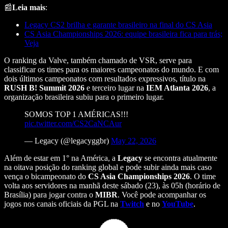
📰
Leia mais
:
Legacy CS2 brilha e garante brasileiro na final do CS Asia
CS Asia Championships 2026: equipe brasileira fica para trás;
Veja
O ranking da Valve, também chamado de VSR, serve para
classificar os times para os maiores campeonatos do mundo. E com
dois últimos campeonatos com resultados expressivos, título na
RUSH B! Summit 2026
e terceiro lugar na
IEM Atlanta 2026
, a
organização brasileira subiu para o primeiro lugar.
SOMOS TOP 1 AMÉRICAS!!!
pic.twitter.com/CS2CaNCAur
— Legacy (@legacyggbr)
May 22, 2026
Além de estar em 1° na América, a
Legacy
se encontra atualmente
na oitava posição do ranking global e pode subir ainda mais caso
vença o bicampeonato do
CS Asia Championships 2026
. O time
volta aos servidores na manhã deste sábado (23), às 05h (horário de
Brasília) para jogar contra o
MIBR
. Você pode acompanhar os
jogos nos canais oficiais da PGL na
Twitch
e no
YouTube
.