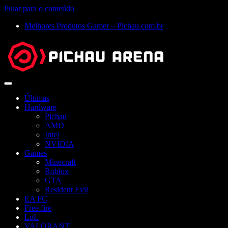
Pular para o conteúdo
Melhores Produtos Gamer – Pichau.com.br
Abrir
menu
Últimas
Hardware
Pichau
AMD
Intel
NVIDIA
Games
Minecraft
Roblox
GTA
Resident Evil
EA FC
Free fire
LoL
VALORANT