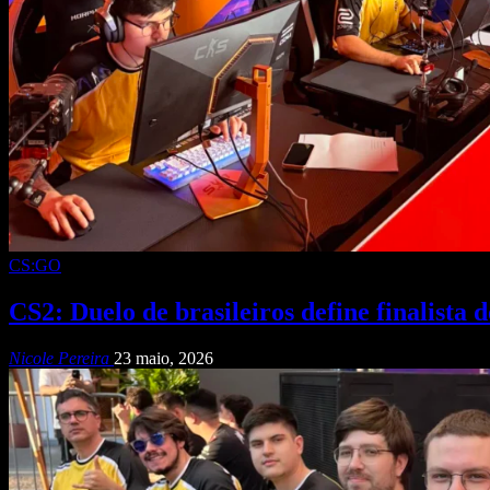
CS:GO
CS2: Duelo de brasileiros define finalista 
Nicole Pereira
23 maio, 2026