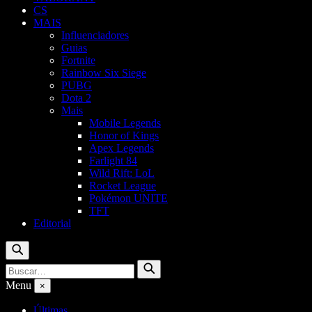
CS
MAIS
Influenciadores
Guias
Fortnite
Rainbow Six Siege
PUBG
Dota 2
Mais
Mobile Legends
Honor of Kings
Apex Legends
Farlight 84
Wild Rift: LoL
Rocket League
Pokémon UNITE
TFT
Editorial
Buscar
Buscar
Buscar
por:
Menu
×
Últimas