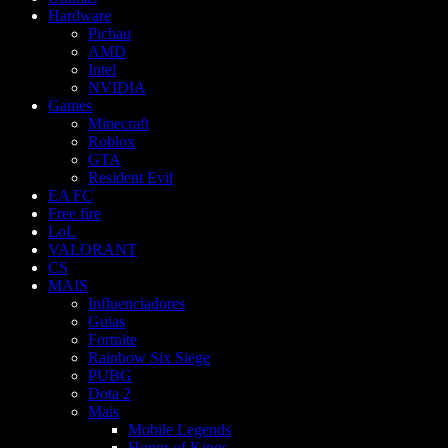
Hardware
Pichau
AMD
Intel
NVIDIA
Games
Minecraft
Roblox
GTA
Resident Evil
EA FC
Free fire
LoL
VALORANT
CS
MAIS
Influenciadores
Guias
Fortnite
Rainbow Six Siege
PUBG
Dota 2
Mais
Mobile Legends
Honor of Kings