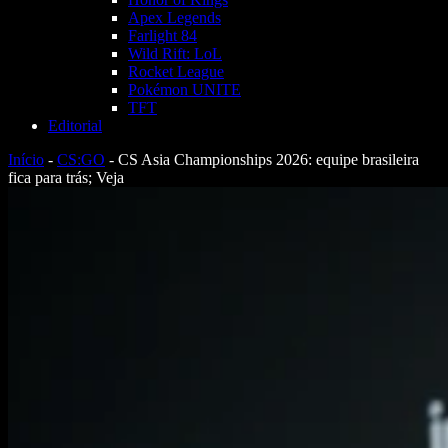
Apex Legends
Farlight 84
Wild Rift: LoL
Rocket League
Pokémon UNITE
TFT
Editorial
Início
-
CS:GO
-
CS Asia Championships 2026: equipe brasileira
fica para trás; Veja