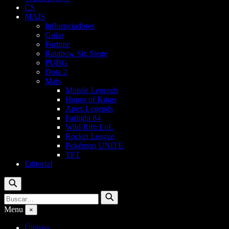
CS
MAIS
Influenciadores
Guias
Fortnite
Rainbow Six Siege
PUBG
Dota 2
Mais
Mobile Legends
Honor of Kings
Apex Legends
Farlight 84
Wild Rift: LoL
Rocket League
Pokémon UNITE
TFT
Editorial
Buscar
Buscar
Buscar
por:
Menu
×
Últimas