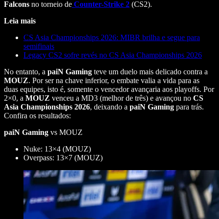
Falcons
no torneio de
Counter-Strike 2
(CS2).
Leia mais
CS Asia Championships 2026: MIBR brilha e segue para
semifinais
Legacy CS2 sofre revés no CS Asia Championships 2026
No entanto, a
paiN Gaming
teve um duelo mais delicado contra a
MOUZ
. Por ser na chave inferior, o embate valia a vida para as
duas equipes, isto é, somente o vencedor avançaria aos playoffs. Por
2×0, a
MOUZ
venceu a MD3 (melhor de três) e avançou no
CS
Asia Championships 2026
, deixando a
paiN Gaming
para trás.
Confira os resultados:
paiN Gaming
vs MOUZ
Nuke: 13×4 (MOUZ)
Overpass: 13×7 (MOUZ)