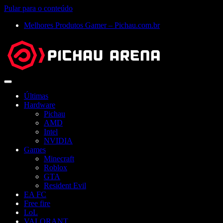
Pular para o conteúdo
Melhores Produtos Gamer – Pichau.com.br
Abrir
menu
Últimas
Hardware
Pichau
AMD
Intel
NVIDIA
Games
Minecraft
Roblox
GTA
Resident Evil
EA FC
Free fire
LoL
VALORANT