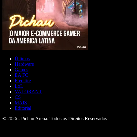
Últimas
Hardware
Games
EA FC
Free fire
LoL
VALORANT
CS
MAIS
Editorial
© 2026 - Pichau Arena. Todos os Direitos Reservados