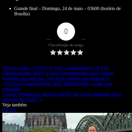
Grande final – Domingo, 24 de maio – 03h00 (horário de
Brasília)
0
Classificação do artigo
Counter-Strike 2 (CS2)
CS Asia Championships
CS Asia
Championships 2026
CS Asia Championships 2026: equipe
brasileira fica para trás; Veja
paiN gaming
pain gaming cs
« CS Asia Championships 2026: MIBR brilha e segue para
semifinais
Corsair: Módulos de memória DDR5 são vistos utilizando chips
chineses da CXMT »
Veja também
CS:GO