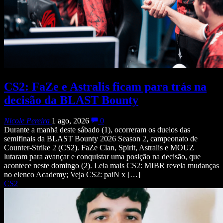
CS2: FaZe e Astralis ficam para trás na
decisão da BLAST Bounty
Nicole Pereira
1 ago, 2026
0
Durante a manhã deste sábado (1), ocorreram os duelos das
semifinais da BLAST Bounty 2026 Season 2, campeonato de
Counter-Strike 2 (CS2). FaZe Clan, Spirit, Astralis e MOUZ
lutaram para avançar e conquistar uma posição na decisão, que
acontece neste domingo (2). Leia mais CS2: MIBR revela mudanças
no elenco Academy; Veja CS2: paiN x […]
CS2