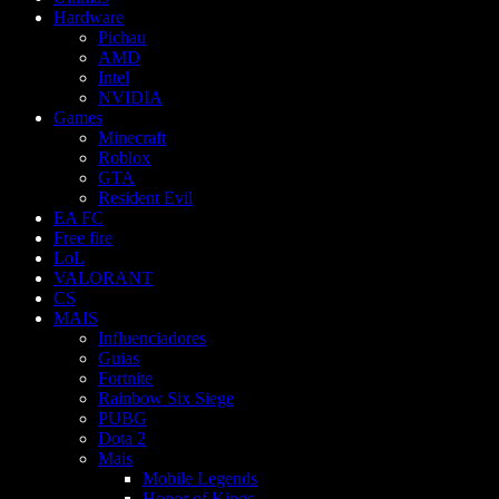
Hardware
Pichau
AMD
Intel
NVIDIA
Games
Minecraft
Roblox
GTA
Resident Evil
EA FC
Free fire
LoL
VALORANT
CS
MAIS
Influenciadores
Guias
Fortnite
Rainbow Six Siege
PUBG
Dota 2
Mais
Mobile Legends
Honor of Kings