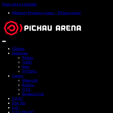
Pular para o conteúdo
Melhores Produtos Gamer – Pichau.com.br
Abrir
menu
Últimas
Hardware
Pichau
AMD
Intel
NVIDIA
Games
Minecraft
Roblox
GTA
Resident Evil
EA FC
Free fire
LoL
VALORANT