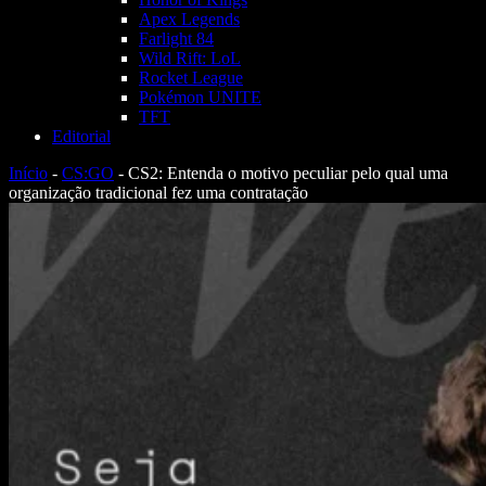
Apex Legends
Farlight 84
Wild Rift: LoL
Rocket League
Pokémon UNITE
TFT
Editorial
Início
-
CS:GO
-
CS2: Entenda o motivo peculiar pelo qual uma
organização tradicional fez uma contratação