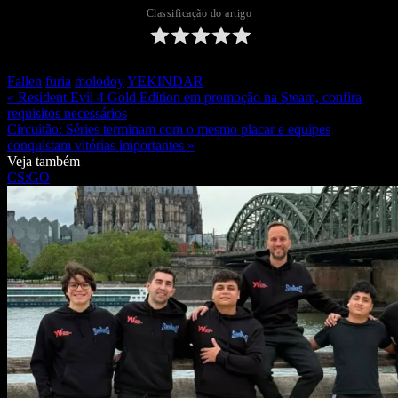
Classificação do artigo
Fallen
furia
molodoy
YEKINDAR
« Resident Evil 4 Gold Edition em promoção na Steam, confira
requisitos necessários
Circuitão: Séries terminam com o mesmo placar e equipes
conquistam vitórias importantes »
Veja também
CS:GO