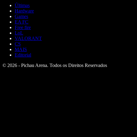
Últimas
Hardware
Games
EA FC
Free fire
LoL
VALORANT
CS
MAIS
Editorial
© 2026 - Pichau Arena. Todos os Direitos Reservados