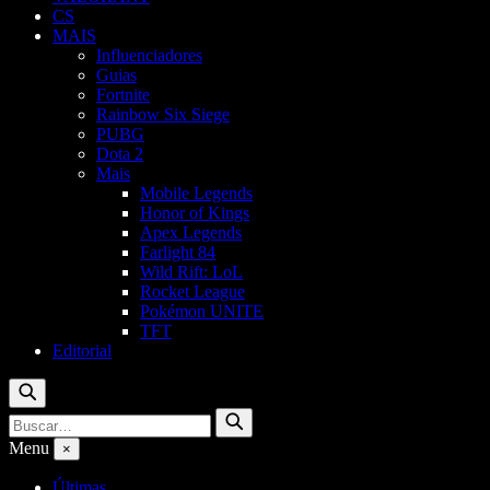
CS
MAIS
Influenciadores
Guias
Fortnite
Rainbow Six Siege
PUBG
Dota 2
Mais
Mobile Legends
Honor of Kings
Apex Legends
Farlight 84
Wild Rift: LoL
Rocket League
Pokémon UNITE
TFT
Editorial
Buscar
Buscar
Buscar
por:
Menu
×
Últimas