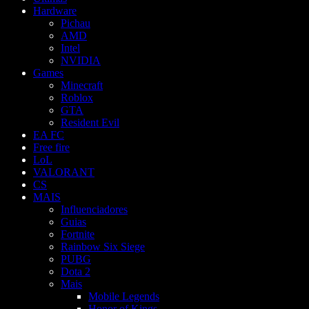
Hardware
Pichau
AMD
Intel
NVIDIA
Games
Minecraft
Roblox
GTA
Resident Evil
EA FC
Free fire
LoL
VALORANT
CS
MAIS
Influenciadores
Guias
Fortnite
Rainbow Six Siege
PUBG
Dota 2
Mais
Mobile Legends
Honor of Kings