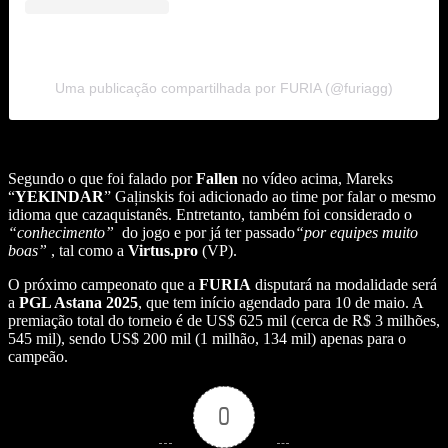
Uma publicação compartilhada por FURIA (@furiagg)
Segundo o que foi falado por
Fallen
no vídeo acima, Mareks
“
YEKINDAR
” Gaļinskis foi adicionado ao time por falar o mesmo
idioma que cazaquistanês. Entretanto, também foi considerado o
“conhecimento”
do jogo e por já ter passado
“por equipes muito
boas”
, tal como a
Virtus.pro
(VP).
O próximo campeonato que a
FURIA
disputará na modalidade será
a
PGL Astana 2025
, que tem início agendado para 10 de maio. A
premiação total do torneio é de US$ 625 mil (cerca de R$ 3 milhões,
545 mil), sendo US$ 200 mil (1 milhão, 134 mil) apenas para o
campeão.
0