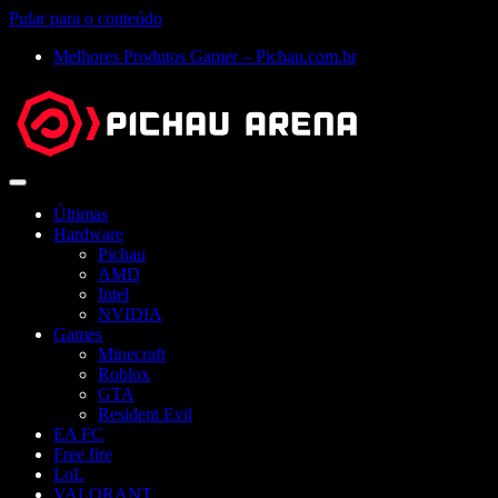
Pular para o conteúdo
Melhores Produtos Gamer – Pichau.com.br
Abrir
menu
Últimas
Hardware
Pichau
AMD
Intel
NVIDIA
Games
Minecraft
Roblox
GTA
Resident Evil
EA FC
Free fire
LoL
VALORANT