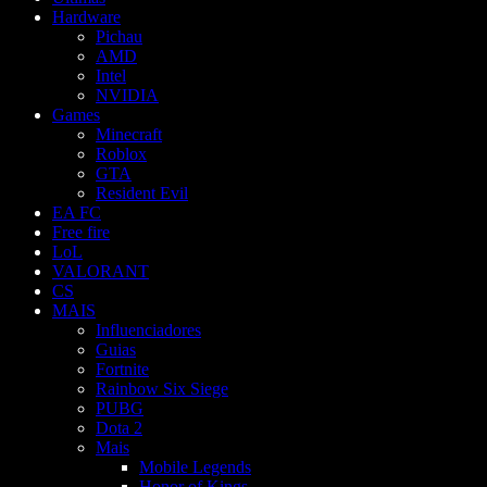
Hardware
Pichau
AMD
Intel
NVIDIA
Games
Minecraft
Roblox
GTA
Resident Evil
EA FC
Free fire
LoL
VALORANT
CS
MAIS
Influenciadores
Guias
Fortnite
Rainbow Six Siege
PUBG
Dota 2
Mais
Mobile Legends
Honor of Kings