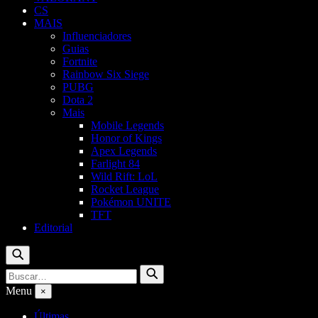
CS
MAIS
Influenciadores
Guias
Fortnite
Rainbow Six Siege
PUBG
Dota 2
Mais
Mobile Legends
Honor of Kings
Apex Legends
Farlight 84
Wild Rift: LoL
Rocket League
Pokémon UNITE
TFT
Editorial
Buscar
Buscar
Buscar
por:
Menu
×
Últimas