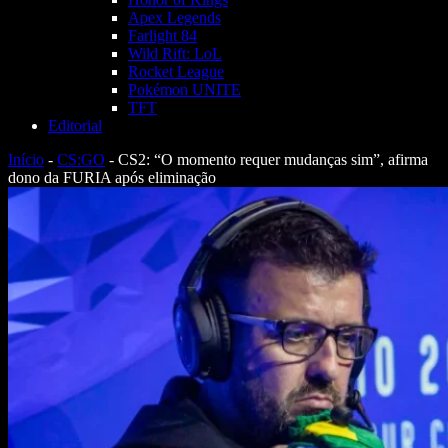
Apex Legends
Farlight 84
Wild Rift: LoL
Rocket League
Pokémon UNITE
TFT
Editorial
Início
-
CS:GO
-
CS2: “O momento requer mudanças sim”, afirma
dono da FURIA após eliminação