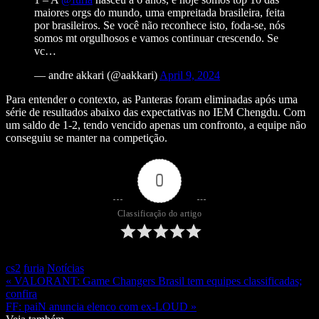
maiores orgs do mundo, uma empreitada brasileira, feita
por brasileiros. Se você não reconhece isto, foda-se, nós
somos mt orgulhosos e vamos continuar crescendo. Se
vc…
— andre akkari (@aakkari)
April 9, 2024
Para entender o contexto, as Panteras foram eliminadas após uma
série de resultados abaixo das expectativas no IEM Chengdu. Com
um saldo de 1-2, tendo vencido apenas um confronto, a equipe não
conseguiu se manter na competição.
0
Classificação do artigo
cs2
furia
Notícias
« VALORANT: Game Changers Brasil tem equipes classificadas;
confira
FF: paiN anuncia elenco com ex-LOUD »