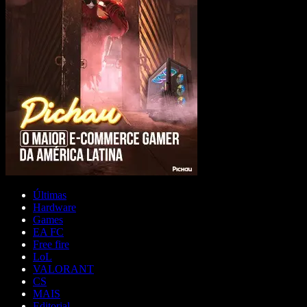
Últimas
Hardware
Games
EA FC
Free fire
LoL
VALORANT
CS
MAIS
Editorial