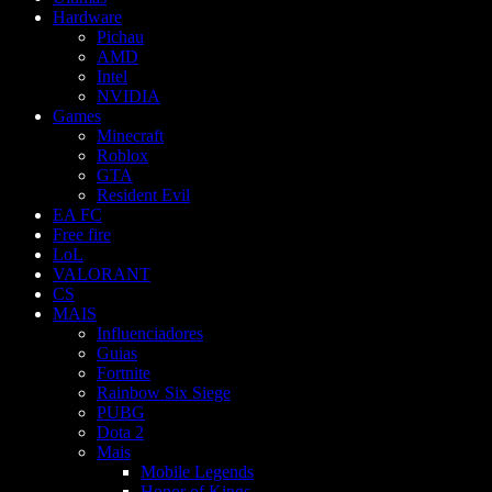
Hardware
Pichau
AMD
Intel
NVIDIA
Games
Minecraft
Roblox
GTA
Resident Evil
EA FC
Free fire
LoL
VALORANT
CS
MAIS
Influenciadores
Guias
Fortnite
Rainbow Six Siege
PUBG
Dota 2
Mais
Mobile Legends
Honor of Kings