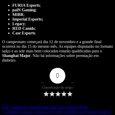
FURIA Esports
;
paiN Gaming
;
MIBR
;
Imperial Esports;
Legacy
;
RED Canids
;
Case Esports
.
O campeonato começará dia 12 de novembro e a grande final
ocorrerá no dia 15 do mesmo mês. As equipes disputarão no formato
suíço e as sete mais bem colocadas estarão qualificadas para o
Shanghai Major
. Não há informações sobre premiação em
dinheiro.
0
Classificação do artigo
ESL Challenger
grande final
mibr
paiN gaming
PNG
« Gabinete Gamer: Confira o Review completo do Pichau Pouter 4