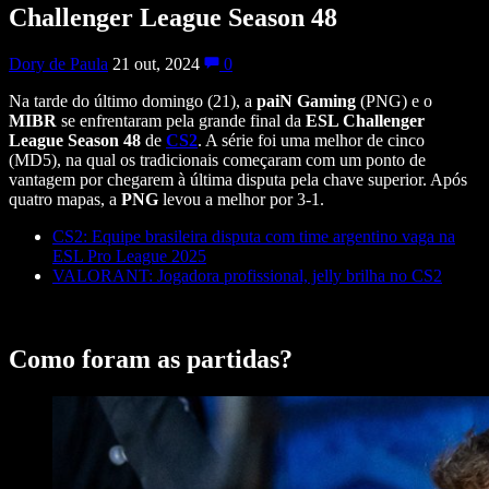
Challenger League Season 48
Dory de Paula
21 out, 2024
0
Na tarde do último domingo (21), a
paiN Gaming
(PNG) e o
MIBR
se enfrentaram pela grande final da
ESL Challenger
League Season 48
de
CS2
. A série foi uma melhor de cinco
(MD5), na qual os tradicionais começaram com um ponto de
vantagem por chegarem à última disputa pela chave superior. Após
quatro mapas, a
PNG
levou a melhor por 3-1.
CS2: Equipe brasileira disputa com time argentino vaga na
ESL Pro League 2025
VALORANT: Jogadora profissional, jelly brilha no CS2
Como foram as partidas?