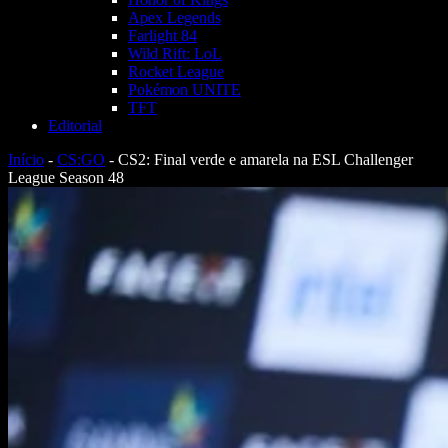
Apex Legends
Farlight 84
Wild Rift: LoL
Rocket League
Pokémon UNITE
TFT
Editorial
Início
-
CS:GO
-
CS2: Final verde e amarela na ESL Challenger
League Season 48