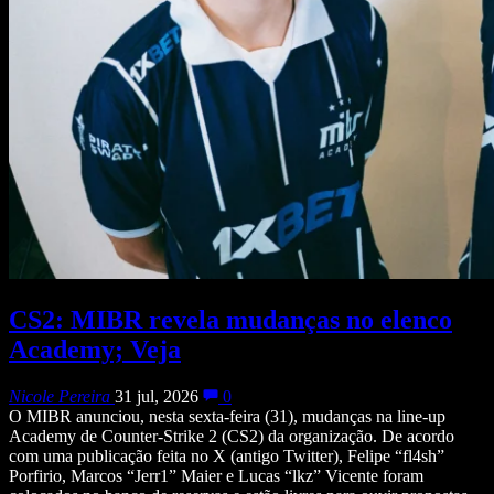
CS2: MIBR revela mudanças no elenco
Academy; Veja
Nicole Pereira
31 jul, 2026
0
O MIBR anunciou, nesta sexta-feira (31), mudanças na line-up
Academy de Counter-Strike 2 (CS2) da organização. De acordo
com uma publicação feita no X (antigo Twitter), Felipe “fl4sh”
Porfirio, Marcos “Jerr1” Maier e Lucas “lkz” Vicente foram