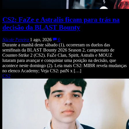
CS2: FaZe e Astralis ficam para trás na
decisão da BLAST Bounty
Nicole Pereira
1 ago, 2026
0
Durante a manhã deste sábado (1), ocorreram os duelos das
semifinais da BLAST Bounty 2026 Season 2, campeonato de
Counter-Strike 2 (CS2). FaZe Clan, Spirit, Astralis e MOUZ
lutaram para avançar e conquistar uma posição na decisão, que
acontece neste domingo (2). Leia mais CS2: MIBR revela mudanças
no elenco Academy; Veja CS2: paiN x […]
CS2