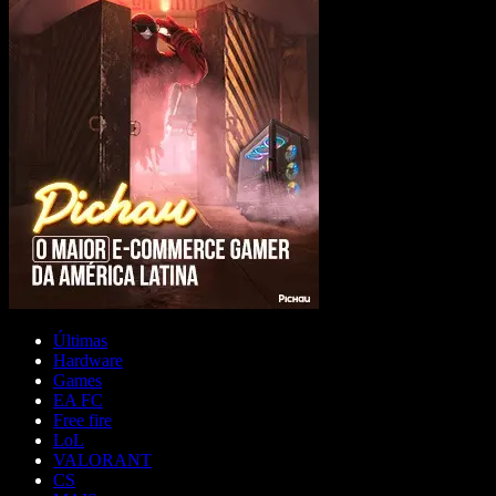
Últimas
Hardware
Games
EA FC
Free fire
LoL
VALORANT
CS