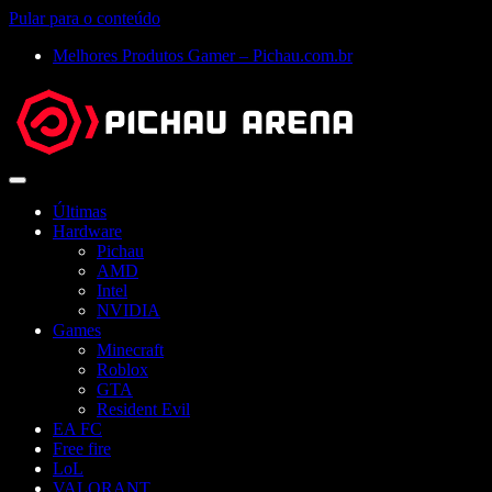
Pular para o conteúdo
Melhores Produtos Gamer – Pichau.com.br
Abrir
menu
Últimas
Hardware
Pichau
AMD
Intel
NVIDIA
Games
Minecraft
Roblox
GTA
Resident Evil
EA FC
Free fire
LoL
VALORANT