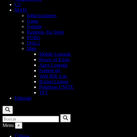
CS
MAIS
Influenciadores
Guias
Fortnite
Rainbow Six Siege
PUBG
Dota 2
Mais
Mobile Legends
Honor of Kings
Apex Legends
Farlight 84
Wild Rift: LoL
Rocket League
Pokémon UNITE
TFT
Editorial
Buscar
Buscar
Buscar
por:
Menu
×
Últimas