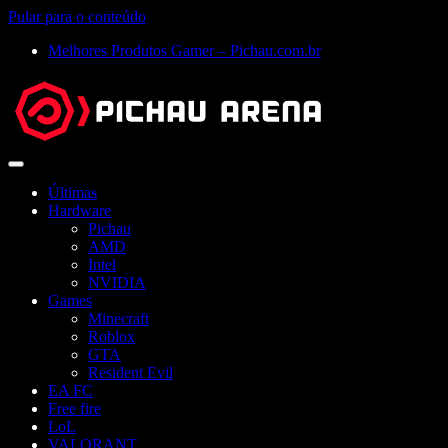
Pular para o conteúdo
Melhores Produtos Gamer – Pichau.com.br
Abrir
menu
Últimas
Hardware
Pichau
AMD
Intel
NVIDIA
Games
Minecraft
Roblox
GTA
Resident Evil
EA FC
Free fire
LoL
VALORANT