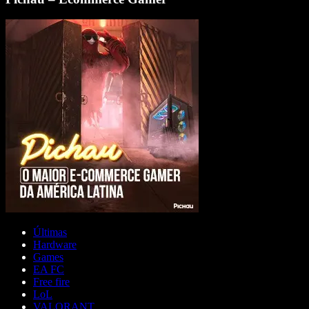
Últimas
Hardware
Games
EA FC
Free fire
LoL
VALORANT