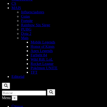
CS
MAIS
Influenciadores
Guias
Fortnite
Rainbow Six Siege
PUBG
Dota 2
Mais
Mobile Legends
Honor of Kings
Apex Legends
Farlight 84
Wild Rift: LoL
Rocket League
Pokémon UNITE
TFT
Editorial
Buscar
Buscar
Buscar
por:
Menu
×
Últimas