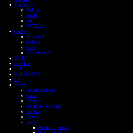
Hardware
Pichau
AMD
Intel
NVIDIA
Games
Minecraft
Roblox
GTA
Resident Evil
EA FC
Free fire
LoL
VALORANT
CS
MAIS
Influenciadores
Guias
Fortnite
Rainbow Six Siege
PUBG
Dota 2
Mais
Mobile Legends
Honor of Kings