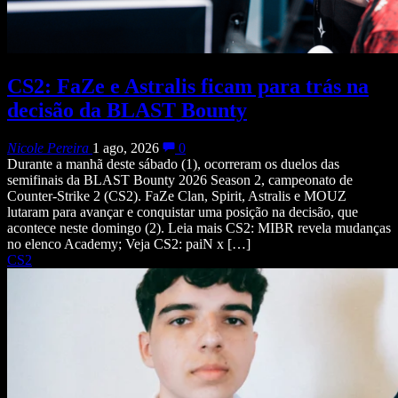
CS2: FaZe e Astralis ficam para trás na
decisão da BLAST Bounty
Nicole Pereira
1 ago, 2026
0
Durante a manhã deste sábado (1), ocorreram os duelos das
semifinais da BLAST Bounty 2026 Season 2, campeonato de
Counter-Strike 2 (CS2). FaZe Clan, Spirit, Astralis e MOUZ
lutaram para avançar e conquistar uma posição na decisão, que
acontece neste domingo (2). Leia mais CS2: MIBR revela mudanças
no elenco Academy; Veja CS2: paiN x […]
CS2