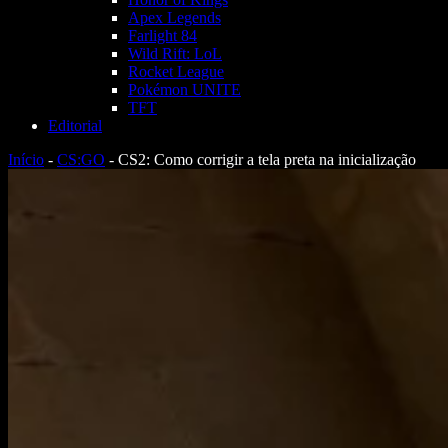
Apex Legends
Farlight 84
Wild Rift: LoL
Rocket League
Pokémon UNITE
TFT
Editorial
Início
-
CS:GO
-
CS2: Como corrigir a tela preta na inicialização