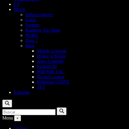
CS
MAIS
Influenciadores
Guias
Fortnite
Rainbow Six Siege
PUBG
Dota 2
Mais
Mobile Legends
Honor of Kings
Apex Legends
Farlight 84
Wild Rift: LoL
Rocket League
Pokémon UNITE
TFT
Editorial
Buscar
Buscar
Buscar
por:
Menu
×
Últimas