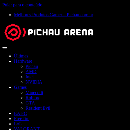
Pular para o conteúdo
Melhores Produtos Gamer – Pichau.com.br
Abrir
menu
Últimas
Hardware
Pichau
AMD
Intel
NVIDIA
Games
Minecraft
Roblox
GTA
Resident Evil
EA FC
Free fire
LoL
VALORANT