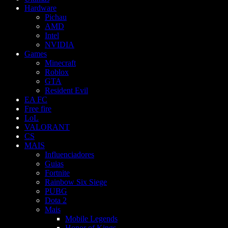
Hardware
Pichau
AMD
Intel
NVIDIA
Games
Minecraft
Roblox
GTA
Resident Evil
EA FC
Free fire
LoL
VALORANT
CS
MAIS
Influenciadores
Guias
Fortnite
Rainbow Six Siege
PUBG
Dota 2
Mais
Mobile Legends
Honor of Kings