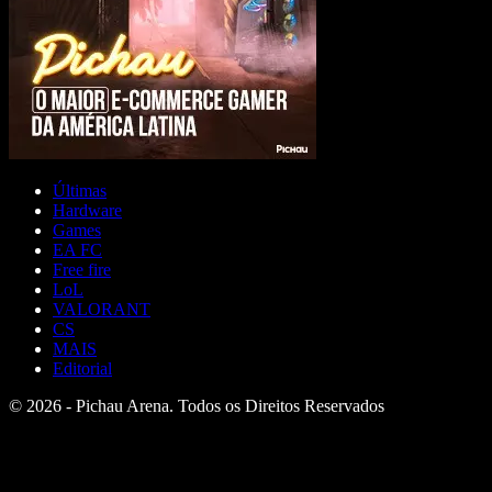
Últimas
Hardware
Games
EA FC
Free fire
LoL
VALORANT
CS
MAIS
Editorial
© 2026 - Pichau Arena. Todos os Direitos Reservados