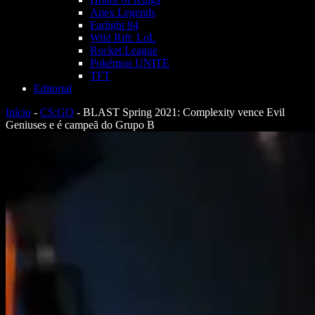
Apex Legends
Farlight 84
Wild Rift: LoL
Rocket League
Pokémon UNITE
TFT
Editorial
Início
-
CS:GO
-
BLAST Spring 2021: Complexity vence Evil
Geniuses e é campeã do Grupo B