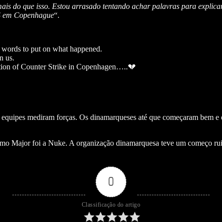
is do que isso. Estou arrasado tentando achar palavras para explica
 CS em Copenhague
“.
y words to put on what happened.
n us.
bration of Counter Strike in Copenhagen…..💔
quipes mediram forças. Os dinamarqueses até que começaram bem e est
mo Major foi a Nuke. A organização dinamarquesa teve um começo ru
0
Classificação do artigo