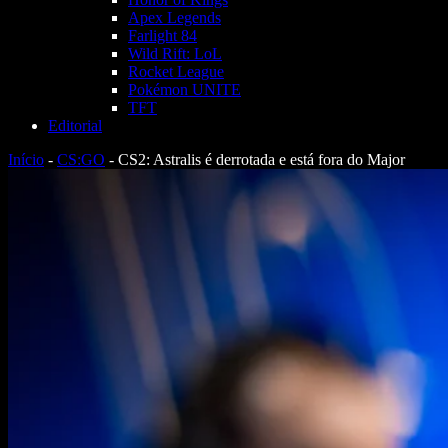
Apex Legends
Farlight 84
Wild Rift: LoL
Rocket League
Pokémon UNITE
TFT
Editorial
Início
-
CS:GO
-
CS2: Astralis é derrotada e está fora do Major