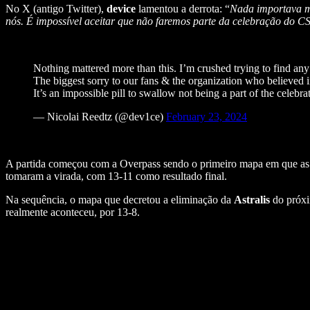
No X (antigo Twitter),
device
lamentou a derrota: “
Nada importava ma
nós. É impossível aceitar que não faremos parte da celebração do
Nothing mattered more than this. I’m crushed trying to find an
The biggest sorry to our fans & the organization who believed i
It’s an impossible pill to swallow not being a part of the cele
— Nicolai Reedtz (@dev1ce)
February 23, 2024
A partida começou com a Overpass sendo o primeiro mapa em que as e
tomaram a virada, com 13-11 como resultado final.
Na sequência, o mapa que decretou a eliminação da
Astralis
do próxi
realmente aconteceu, por 13-8.