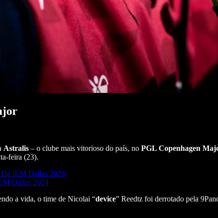
ajor
 a
Astralis
– o clube mais vitorioso do país, no
PGL Copenhagen Majo
ta-feira (23).
 Da IEM Dallas 2024
EM Dallas 2024
do a vida, o time de Nicolai “
device
” Reedtz foi derrotado pela 9Pan