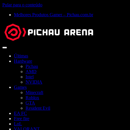
Pular para o conteúdo
Melhores Produtos Gamer – Pichau.com.br
Abrir
menu
Últimas
Hardware
Pichau
AMD
Intel
NVIDIA
Games
Minecraft
Roblox
GTA
Resident Evil
EA FC
Free fire
LoL
VALORANT