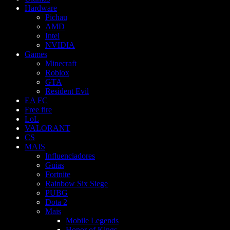
Hardware
Pichau
AMD
Intel
NVIDIA
Games
Minecraft
Roblox
GTA
Resident Evil
EA FC
Free fire
LoL
VALORANT
CS
MAIS
Influenciadores
Guias
Fortnite
Rainbow Six Siege
PUBG
Dota 2
Mais
Mobile Legends
Honor of Kings