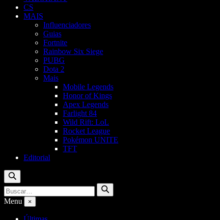
CS
MAIS
Influenciadores
Guias
Fortnite
Rainbow Six Siege
PUBG
Dota 2
Mais
Mobile Legends
Honor of Kings
Apex Legends
Farlight 84
Wild Rift: LoL
Rocket League
Pokémon UNITE
TFT
Editorial
Buscar
Buscar
Buscar
por:
Menu
×
Últimas