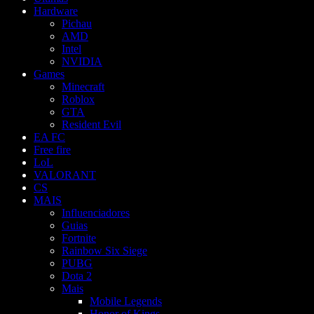
Hardware
Pichau
AMD
Intel
NVIDIA
Games
Minecraft
Roblox
GTA
Resident Evil
EA FC
Free fire
LoL
VALORANT
CS
MAIS
Influenciadores
Guias
Fortnite
Rainbow Six Siege
PUBG
Dota 2
Mais
Mobile Legends
Honor of Kings