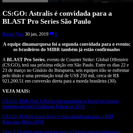
CS:GO: Astralis é convidada para a
BLAST Pro Series São Paulo
Bruna Niro
30 jan, 2019
0
A equipe dinamarquesa foi a segunda convidada para o evento;
os brasileiros do MIBR também já estão confirmados
A
BLAST Pro Series
, evento de Counter Strike: Global Offensive
(CS:GO), terá sua próxima edição em São Paulo. Entre os dias 22 e
23 de março no Ginásio do Ibirapuera, seis equipes irão se enfrentar
pelo título e uma premiação total de US$ 250 mil, cerca de R$
921,200.51 em conversão direta para a moeda brasileira (30).
VEJA MAIS:
CS:GO: TiMe DaS LiNdAs irá representar o Brasil no torneio
feminino do Intel Challenge Katowice 2019
CS:GO: FURIA vence Envy e está classificada para o IEM
Katowice Major 2019
Dota 2: Qualificatória fechada para a DreamLeague terá quatro