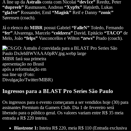
A line up da
Astralis
conta com Nicolai
“dev1ce”
Reedtz, Peter
“dupreeh”
Rasmussen, Andreas
“Xyp9x”
Højsleth, Lukas
“gla1ve”
Rossander, Emil
“Magisk”
Reif e Danny
“zonic”
Sørensen (coach).
Já o elenco do
MIBR
possui Gabriel
“FalleN”
Toledo, Fernando
“fer”
Alvarenga, Marcelo
“coldzera”
David, Epitácio
“TACO”
de
Melo, João
“felps”
Vasconcellos e Wilton
“zews”
Prado (coach).
MIBR fará sua primeira
apresentação no Brasil
após a reformulação em
sua line up (Foto:
Divulgação/Twitter/MIBR)
Ingressos para a BLAST Pro Series São Paulo
Os ingressos para o evento começaram a ser vendidos hoje (30) para
assinantes Premium da Gamers Club. Dia 1 de fevereiro será
liberado para o público geral. Os valores variam entre R$ 35 meia
entrada a R$ 220 inteira.
Blastzone 1:
Inteira R$ 220, meia R$ 110 (Entrada exclusiva