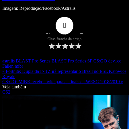
Imagem: Reprodução/Facebook/Astralis
0
Classificação do artigo
astralis
BLAST Pro Series
BLAST Pro Series SP
CS:GO
dev1ce
Fallen
mibr
« Fortnite: Dupla da INTZ irá representar o Brasil no ESL Katowice
Royale
CS:GO: MIBR recebe invite para as finais da WESG 2018/2019 »
Veja também
CS2