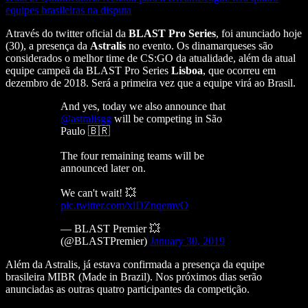
equipes brasileiras na disputa
Através do twitter oficial da
BLAST Pro Series
, foi anunciado hoje
(30), a presença da
Astralis
no evento. Os dinamarqueses são
considerados o melhor time de CS:GO da atualidade, além da atual
equipe campeã da BLAST Pro Series
Lisboa
, que ocorreu em
dezembro de 2018. Será a primeira vez que a equipe virá ao Brasil.
And yes, today we also announce that
@astralisgg
will be competing in São
Paulo 🇧🇷
The four remaining teams will be
announced later on.
We can't wait! 💥
pic.twitter.com/xlDZnqemvO
— BLAST Premier 💥
(@BLASTPremier)
January 30, 2019
Além da Astralis, já estava confirmada a presença da equipe
brasileira MIBR (Made in Brazil). Nos próximos dias serão
anunciadas as outras quatro participantes da competição.