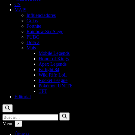
CS
MAIS
Influenciadores
Guias
Fortnite
Rainbow Six Siege
PUBG
Dota 2
Mais
Mobile Legends
Honor of Kings
Apex Legends
Farlight 84
Wild Rift: LoL
Rocket League
Pokémon UNITE
TFT
Editorial
Buscar
Buscar
Buscar
por:
Menu
×
Últimas