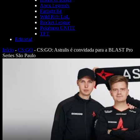
Apex Legends
Farlight 84
Wild Rift: LoL
Rocket League
Pokémon UNITE
TFT
Editorial
Início
-
CS:GO
-
CS:GO: Astralis é convidada para a BLAST Pro
Series São Paulo