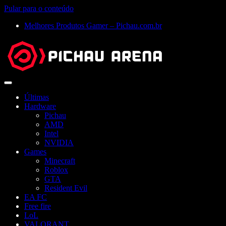
Pular para o conteúdo
Melhores Produtos Gamer – Pichau.com.br
Abrir
menu
Últimas
Hardware
Pichau
AMD
Intel
NVIDIA
Games
Minecraft
Roblox
GTA
Resident Evil
EA FC
Free fire
LoL
VALORANT