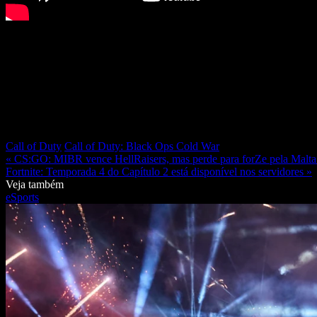
Call of Duty
Call of Duty: Black Ops Cold War
« CS:GO: MIBR vence HellRaisers, mas perde para forZe pela Malta
Fortnite: Temporada 4 do Capítulo 2 está disponível nos servidores »
Veja também
eSports