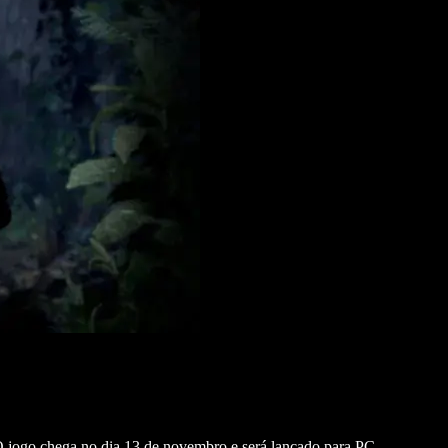
 O jogo chega no dia 13 de novembro e será lançado para PC,