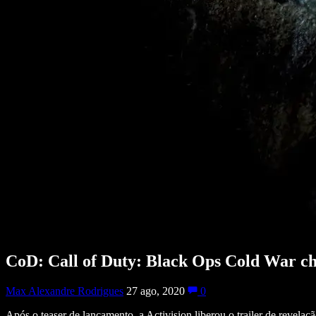
CoD: Call of Duty: Black Ops Cold War c
Max Alexandre Rodrigues
27 ago, 2020
0
Após o teaser de lançamento, a Activision liberou o trailer de revel