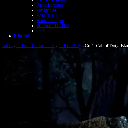
Apex Legends
Farlight 84
Wild Rift: LoL
Rocket League
Pokémon UNITE
TFT
Editorial
Início
-
Coluna do mortaaTV
-
Call of Duty
-
CoD: Call of Duty: Bl