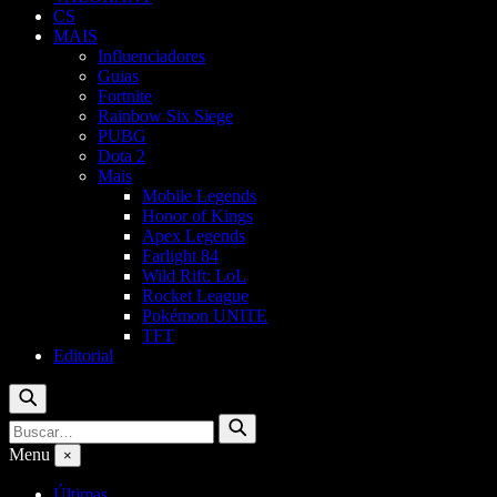
CS
MAIS
Influenciadores
Guias
Fortnite
Rainbow Six Siege
PUBG
Dota 2
Mais
Mobile Legends
Honor of Kings
Apex Legends
Farlight 84
Wild Rift: LoL
Rocket League
Pokémon UNITE
TFT
Editorial
Buscar
Buscar
Buscar
por:
Menu
×
Últimas