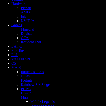
Hardware
Pichau
AMD
Intel
NVIDIA
Games
Minecraft
Roblox
GTA
Resident Evil
EA FC
Free fire
LoL
VALORANT
CS
MAIS
Influenciadores
Guias
Fortnite
Rainbow Six Siege
PUBG
Dota 2
Mais
Mobile Legends
Honor of Kings