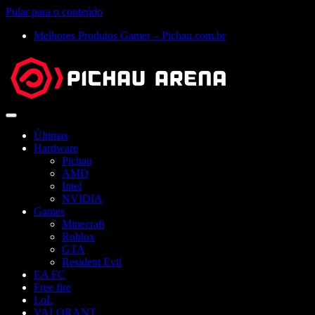
Pular para o conteúdo
Melhores Produtos Gamer – Pichau.com.br
Abrir
menu
Últimas
Hardware
Pichau
AMD
Intel
NVIDIA
Games
Minecraft
Roblox
GTA
Resident Evil
EA FC
Free fire
LoL
VALORANT