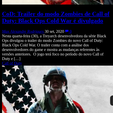
CoD: Trailer do modo Zombies de Call of
Duty: Black Ops Cold War é divulgado
Max Alexandre Rodrigues
30 set, 2020
0
Nesta quarta-feira (30), a Treyarch desenvolvedora da série Black
Ops divulgou o trailer do modo Zombies do novo Call of Duty:
Black Ops Cold War. O trailer conta com a análise dos
desenvolvedores do game e mostra as mudanças referentes às
versões anteriores. O jogo terá foco no período do novo Call of
Duty e […]
Call of Duty