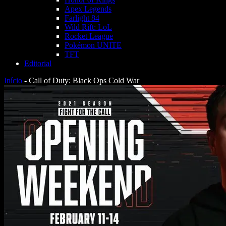
Apex Legends
Farlight 84
Wild Rift: LoL
Rocket League
Pokémon UNITE
TFT
Editorial
Início
-
Call of Duty: Black Ops Cold War