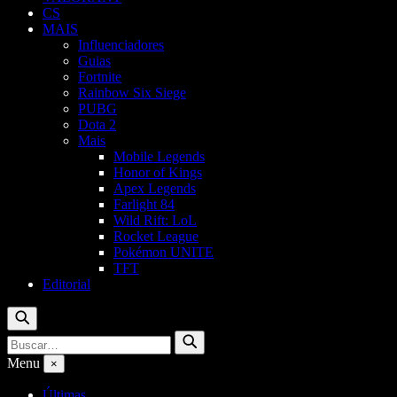
CS
MAIS
Influenciadores
Guias
Fortnite
Rainbow Six Siege
PUBG
Dota 2
Mais
Mobile Legends
Honor of Kings
Apex Legends
Farlight 84
Wild Rift: LoL
Rocket League
Pokémon UNITE
TFT
Editorial
Buscar
Buscar
Buscar
por:
Menu
×
Últimas