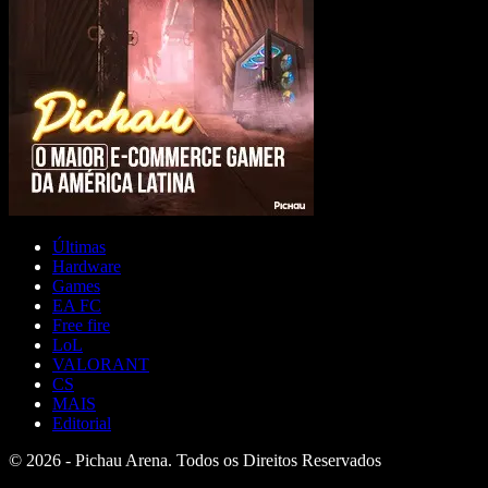
Últimas
Hardware
Games
EA FC
Free fire
LoL
VALORANT
CS
MAIS
Editorial
© 2026 - Pichau Arena. Todos os Direitos Reservados