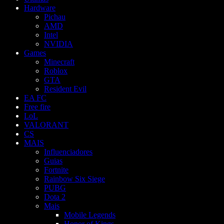
Hardware
Pichau
AMD
Intel
NVIDIA
Games
Minecraft
Roblox
GTA
Resident Evil
EA FC
Free fire
LoL
VALORANT
CS
MAIS
Influenciadores
Guias
Fortnite
Rainbow Six Siege
PUBG
Dota 2
Mais
Mobile Legends
Honor of Kings