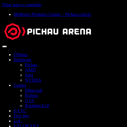
Pular para o conteúdo
Melhores Produtos Gamer – Pichau.com.br
Abrir
menu
Últimas
Hardware
Pichau
AMD
Intel
NVIDIA
Games
Minecraft
Roblox
GTA
Resident Evil
EA FC
Free fire
LoL
VALORANT