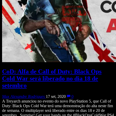
CoD: Alfa de Call of Duty: Black Ops
Cold War será liberado no dia 18 de
setembro
Max Alexandre Rodrigues
17 set, 2020
0
A Treyarch anunciou no evento do novo PlayStation 5, que Call of
Duty: Black Ops Cold War terá uma demonstração do alta neste fim
de semana. O multiplayer será liberado entre os dias 18 e 20 de
setembro. Surprise! Get your hands on the #BlackOpsColdWar PS4